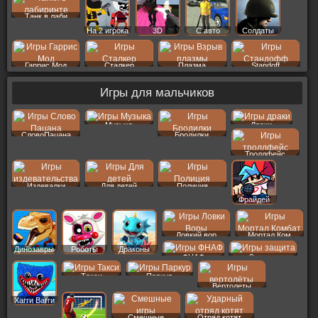
Танк в лаби
На 2 игрока
3D
С авто
Солдаты
Гаррис Мод
Сталкер
Плазма
Standoff
Игры для мальчиков
Музыка
Драки
СловоПацана
Бродилки
Троллфейс
Издевалки
Для детей
Полиция
Фрайдей
Ловкий вор
Мортал Ком
Динозавры
Роботы
Драконы
ФНАФ
Защита
Такси
Паркур
Вертолеты
Хагги Вагги
Смешные
Отряд котят