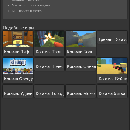
V – выбросить предмет
M – выйти в меню
Подобные игры:
Гренни: Когама
Когама: Лифт
Когама: Трон
Когама: Большое Путешествие
Когама: Трансформеры
Когама: Слендер
Когама Френдс
Когама: Война 
Когама: Удивительный мир Гамбола
Когама: Город
Когама: Момо
Когама битва