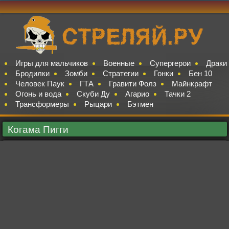
Игры для мальчиков
Военные
Супергерои
Драки
Бродилки
Зомби
Стратегии
Гонки
Бен 10
Человек Паук
ГТА
Гравити Фолз
Майнкрафт
Огонь и вода
Скуби Ду
Агарио
Тачки 2
Трансформеры
Рыцари
Бэтмен
Когама Пигги