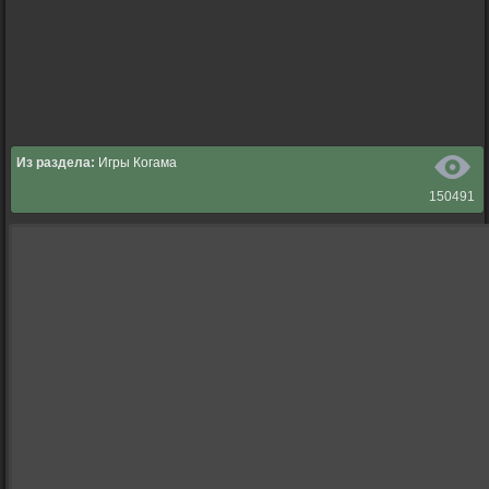
Из раздела:
Игры Когама
150491