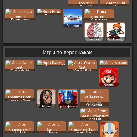
1234567890
A4
Векс
Поиск пред
Стратегии
Леталки
Квесты
ФНФ моды
Игры по персонажам
Капхед
Бэтмен
Салли Фейс
Улитка Боб
Марио
Гравити Фолз
Рейнджеры
Момо
Трансформеры
Леди Баг
Вор Боб
3 Панды
Баран Шон