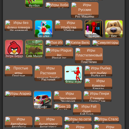
Футбол
Бомж Хобо
Рус Машины
Не нажимай
Убийца
Бегалки
3д игры
Бен
Поп Ит
Хэппи Вилс
Симуляторы
Энгри Бердз
Сим Мыши
Plague Inc
Пластилин
Простые
Рыбка ест
Растения
Флеш игры
Камазы
Агарио
Эволюция
Генри Стик
Дрифт
Бен 10
Fall Guys
По Сети
Стелс
Автобусы
Антистресс