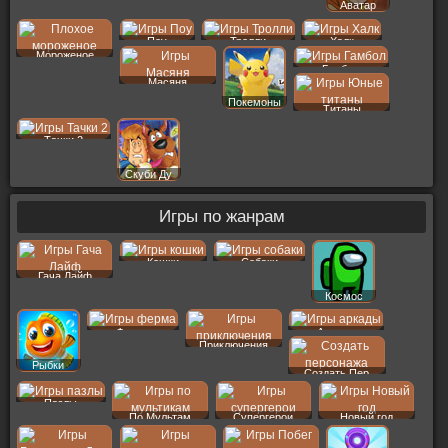
Аватар
Поу
Тролли
Халк
Мороженое
Гамбол
Масяня
Покемоны
Титаны
Тачки 2
Скуби Ду
Игры по жанрам
Кошки
Собаки
Гача Лайф
Космос
Ферма
Аркады
Приключения
Рыбки
Создать Пер
Пазлы
По Мультам
Супергерои
Новый год