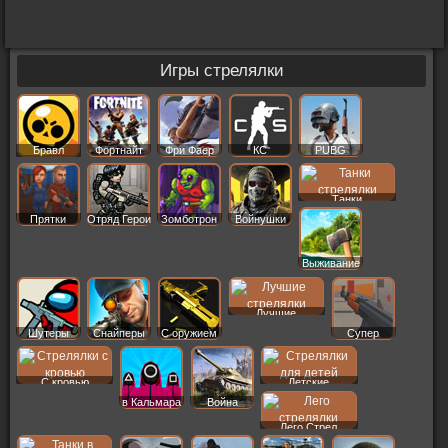
Игры стрелялки
Бравл
Фортнайт
Фри Фаер
КС
PUBG
Старс
Танки
Прятки
Отряд Герои
Зомботрон
Войнушки
Выживание
Лучшие
Шутеры
Снайперы
С оружием
Супер
С кровью
Детские
в Кальмара
Война
Лего Стрел