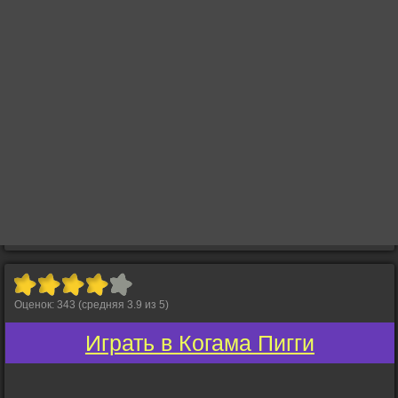
Оценок:
343
(средняя
3.9
из
5
)
Играть в Когама Пигги