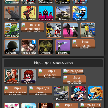
Выживание
Шутеры
Снайперы
С оружием
Лучшие
Супер
С кровью
в Кальмара
Война
Детские
Танк в лаби
Лего Стрел
На 2 игрока
3D
С авто
Standoff
Солдаты
Гаррис Мод
Сталкер
Плазма
Игры для мальчиков
Драки
Бродилки
СловоПацана
Музыка
Троллфейс
Издевалки
Для детей
Полиция
Фрайдей
Динозавры