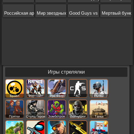
Российская армия
Мир звездных войн
Good Guys vs Bad Boys
Мертвый бунке
Игры стрелялки
Бравл
Фортнайт
Фри Фаер
КС
PUBG
Старс
Прятки
Отряд Герои
Зомботрон
Войнушки
Танки