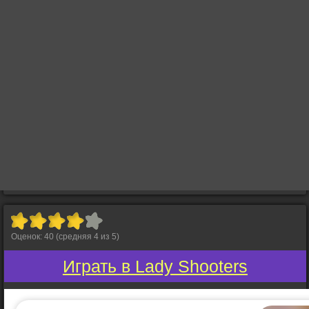
Оценок:
40
(средняя
4
из
5
)
Играть в Lady Shooters