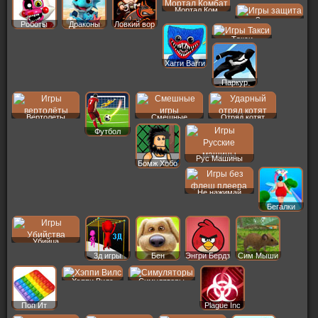
ФНАФ
Мортал Ком
Защита
Роботы
Драконы
Ловкий вор
Такси
Хагги Вагги
Паркур
Вертолеты
Смешные
Отряд котят
Футбол
Рус Машины
Бомж Хобо
Не нажимай
Бегалки
Убийца
3д игры
Бен
Энгри Бердз
Сим Мыши
Хэппи Вилс
Симуляторы
Поп Ит
Plague Inc