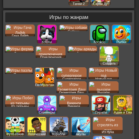
Тачки 2
Скуби Ду
Игры по жанрам
Собаки
Гача Лайф
Кошки
Космос
Рыбки
Ферма
Аркады
Приключения
Создать
Пер
Пазлы
Супергерои
Новый год
По Мультам
Геометрия Даш
Рыцари
Из тюрьмы
Викинги
Спиннеры
Пираты
Адам и Ева
Из лука
Футб голов
Логические
Корабли
Акулы