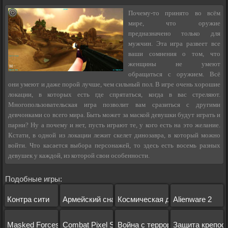
Почему-то принято во всём
мире, что оружие
предназначено только для
мужчин. Эта игра развеет все
ваши сомнения о том, что
женщины не умеют
обращаться с оружием. Всё
они умеют и даже порой лучше, чем сильный пол. В игре очень хорошие
локации, в которых есть где спрятаться, когда в вас стреляют.
Многопользовательская игра позволит вам сразиться с другими
девчонками со всего мира. Быть может за маской девушки будут играть и
парни? Ну а почему и нет, пусть играют те, у кого есть на это желание.
Кстати, в одной из локации лежит скелет динозавра, в который можно
войти. Что касается выбора персонажей, то здесь есть восемь разных
девушек у каждой, из которой свои особенности.
Подобные игры:
Контра сити
Армейский снайпер
Космическая дробилка
Alienware 2
Masked Forces
Combat Pixel SWAT,Zombies
Война с террором
Защита крепос