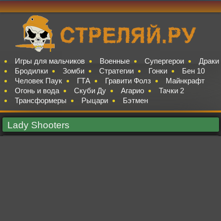
Игры для мальчиков
Военные
Супергерои
Драки
Бродилки
Зомби
Стратегии
Гонки
Бен 10
Человек Паук
ГТА
Гравити Фолз
Майнкрафт
Огонь и вода
Скуби Ду
Агарио
Тачки 2
Трансформеры
Рыцари
Бэтмен
Lady Shooters