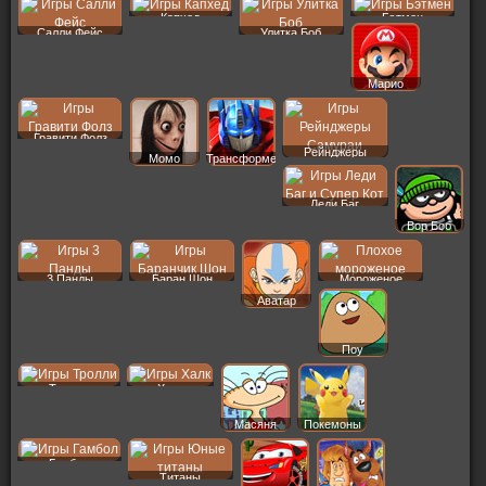
Капхед
Бэтмен
Салли Фейс
Улитка Боб
Марио
Гравити Фолз
Рейнджеры
Момо
Трансформеры
Леди Баг
Вор Боб
3 Панды
Баран Шон
Мороженое
Аватар
Поу
Тролли
Халк
Масяня
Покемоны
Гамбол
Титаны