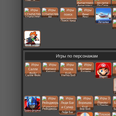
Антистресс
По Сети
1234567890
A4
Векс
С
Поиск пред
Леталки
ФНФ моды
Игры по персонажам
Капхед
Бэтмен
Салли Фейс
Улитка Боб
Марио
3 Панды
Рейнджеры
Вор Боб
Б
Трансформеры
Леди Баг