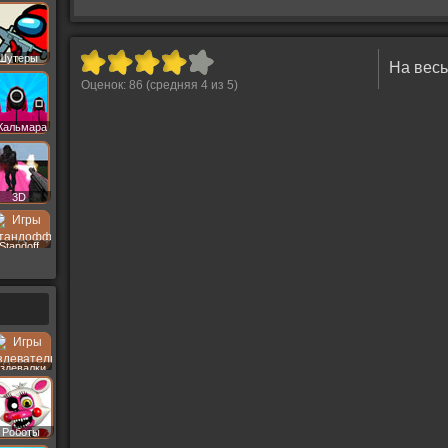
Шутеры
На весь
Оценок:
86
(средняя
4
из
5
)
 Кальмара
3D
Standoff
здевалки
Роботы