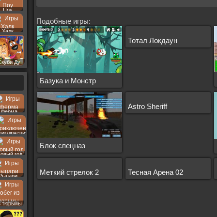
Поу
Подобные игры:
Халк
Тотал Локдаун
Скуби Ду
Базука и Монстр
Astro Sheriff
Ферма
риключения
Блок спецназ
овый год
Меткий стрелок 2
Тесная Арена 02
Рыцари
з тюрьмы