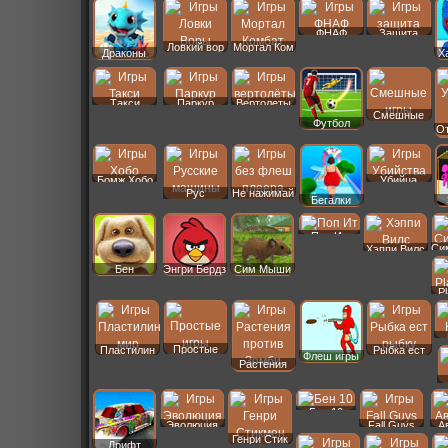
ФНАФ
Защита
Ловкий вор
Мортал Ком
Драконы
Х
Такси
Паркур
Вертолеты
Смешные
Футбол
От
Бомж Хобо
Убийца
Рус
Не нажимай
Бегалки
Машины
Поп Ит
Си
Хэппи Вилс
Бен
Энгри Бердз
Сим Мыши
P
Простые
Пластилин
Рыбка ест
Флеш игры
Растения
Бен 10
Эволюция
Fall Guys
А
Генри Стик
Дрифт