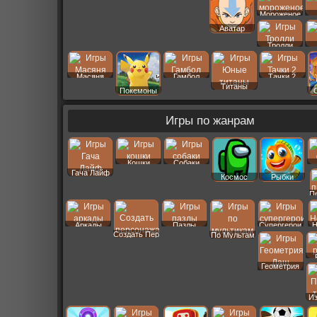
Мороженое
Аватар
Тролли
Масяня
Гамбол
Тачки 2
Титаны
Покемоны
Игры по жанрам
Кошки
Собаки
Гача Лайф
Космос
Рыбки
П
Аркады
Пазлы
Супергерои
Н
Создать Пер
По Мультам
Геометрия
Даш
И