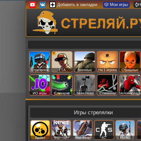
Добавить в закладки
🎲 Мои игры
⌚Н
Стрелялки
ГТА
Военные
На 1 игрока
Страшные
ИО игры
Слизарио
Siren Head
Стикмены
Человек паук
Игры стрелялки
Бравл
Фортнайт
Фри Фаер
КС
PUBG