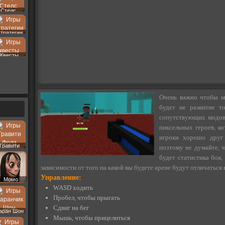
Стелс
тратегии
Квесты
Очень важно чтобы ма
будет не развитие т
сопутствующих модов
пиксельных героев, к
игроки хорошо друг 
Гравити
поэтому не думайте, ч
Фолз
будет статистика боя,
зависимости от того на какой вы будете арене будут отличаться
Управление:
Момо
WASD ходить
Пробел, чтобы прыгать
Сдвиг на бег
аран Шон
Мышь, чтобы прицелиться