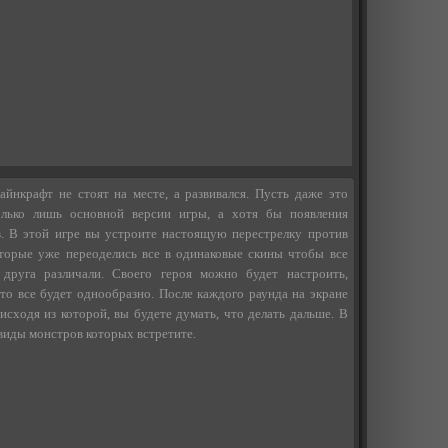
йнкрафт не стоят на месте, а развивался. Пусть даже это
олько лишь основной версии игры, а хотя бы появления
. В этой игре вы устроите настоящую перестрелку против
оторые уже переоделись все в одинаковые скины чтобы все
друга различали. Своего героя можно будет настроить,
то все будет однообразно. После каждого раунда на экране
 исходя из которой, вы будете думать, что делать дальше. В
 виды монстров которых встретите.