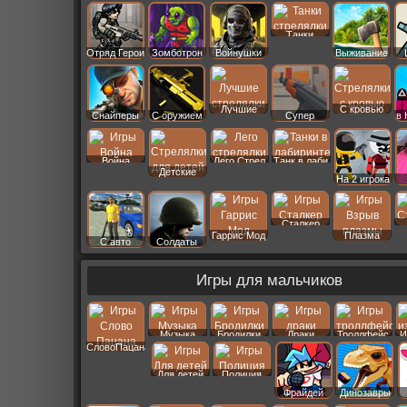
Старс
Танки
Отряд Герои
Зомботрон
Войнушки
Выживание
Лучшие
С кровью
Снайперы
С оружием
Супер
в
Война
Лего Стрел
Танк в лаби
Детские
На 2 игрока
Сталкер
Гаррис Мод
Плазма
С авто
Солдаты
Игры для мальчиков
Музыка
Бродилки
Драки
Троллфейс
И
СловоПацана
Для детей
Полиция
Фрайдей
Динозавры