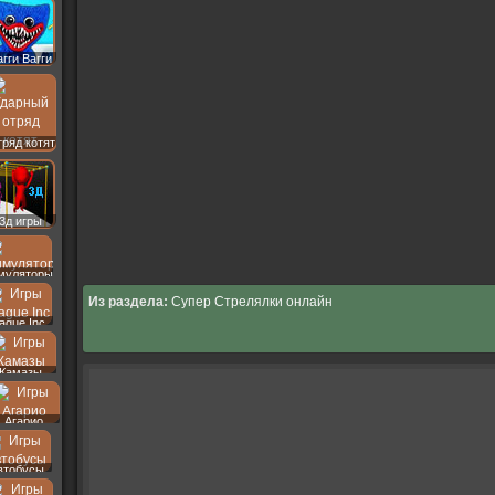
агги Вагги
ряд котят
3д игры
муляторы
Из раздела:
Супер Стрелялки онлайн
lague Inc
Камазы
Агарио
втобусы