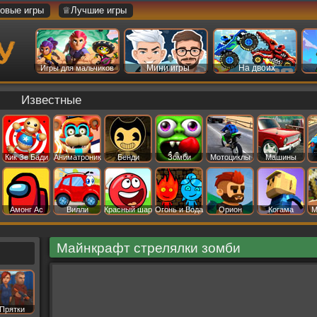
овые игры
♕Лучшие игры
Мини игры
На двоих
Игры для мальчиков
Известные
Кик Зе Бади
Аниматроник
Бенди
Зомби
Мотоциклы
Машины
Амонг Ас
Вилли
Красный шар
Огонь и Вода
Орион
Когама
М
Майнкрафт стрелялки зомби
Прятки