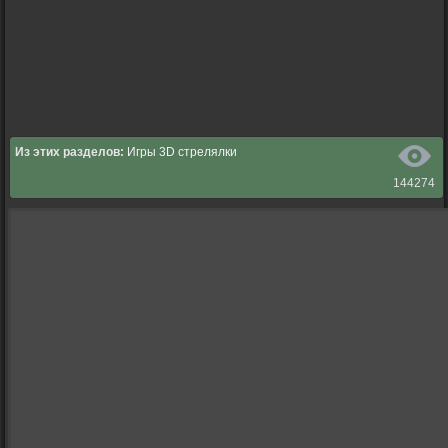
Из этих разделов:
Игры 3D стрелялки
144274