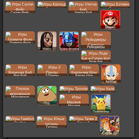
Капхед
Бэтмен
Салли Фейс
Улитка Боб
Марио
Гравити Фолз
Рейнджеры
Момо
Трансформеры
Леди Баг
Вор Боб
3 Панды
Баран Шон
Аватар
Тролли
Халк
Мороженое
Поу
Масяня
Покемоны
Гамбол
Тачки 2
Титаны
Скуби Ду