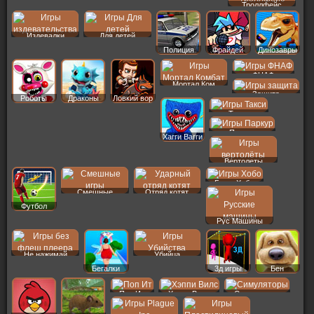
Троллфейс
Издевалки
Для детей
Полиция
Фрайдей
Динозавры
ФНАФ
Мортал Ком
Защита
Роботы
Драконы
Ловкий вор
Такси
Паркур
Хагги Вагги
Вертолеты
Бомж Хобо
Смешные
Отряд котят
Футбол
Рус Машины
Не нажимай
Убийца
Бегалки
3д игры
Бен
Поп Ит
Хэппи Вилс
Симуляторы