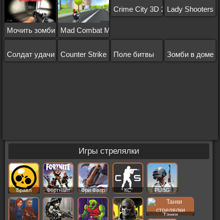
Crime City 3D 2
Lady Shooters
Мочить зомби
Mad Combat Marines
Солдат удачи
Counter Strike Source
Поле битвы
Зомби в доме
Игры стрелялки
Бравл
Фортнайт
Фри Фаер
КС
PUBG
Старс
Танки