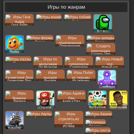
Игры по жанрам
Кошки
Собаки
Гача Лайф
Космос
Ферма
Аркады
Приключения
Рыбки
Создать Пер
Пазлы
По Мультам
Супергерои
Новый год
Геометрия Даш
Рыцари
Из тюрьмы
Спиннеры
Викинги
Адам и Ева
Пираты
Футб голов
Логические
Акулы
Башни
Из лука
Кликеры
Корабли