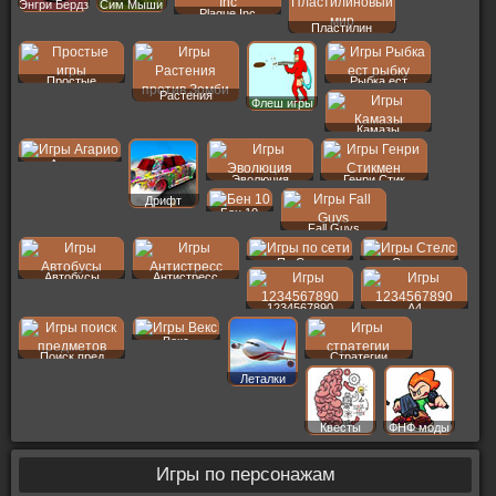
Энгри Бердз
Сим Мыши
Plague Inc
Пластилин
Простые
Рыбка ест
Растения
Флеш игры
Камазы
Агарио
Эволюция
Генри Стик
Дрифт
Бен 10
Fall Guys
По Сети
Стелс
Автобусы
Антистресс
1234567890
A4
Векс
Поиск пред
Стратегии
Леталки
Квесты
ФНФ моды
Игры по персонажам