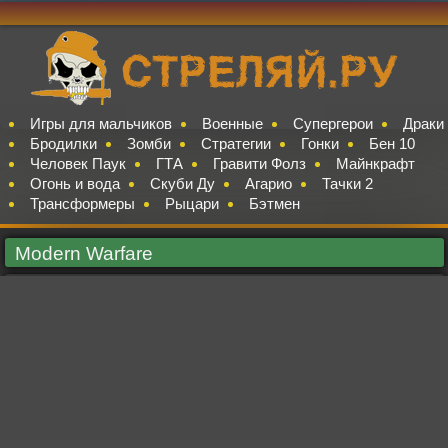
Игры для мальчиков
Военные
Супергерои
Драки
Бродилки
Зомби
Стратегии
Гонки
Бен 10
Человек Паук
ГТА
Гравити Фолз
Майнкрафт
Огонь и вода
Скуби Ду
Агарио
Тачки 2
Трансформеры
Рыцари
Бэтмен
Modern Warfare