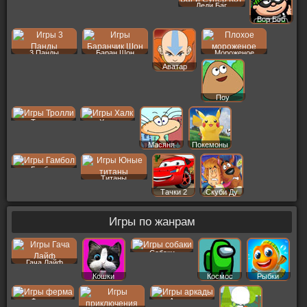
Леди Баг
Вор Боб
3 Панды
Баран Шон
Мороженое
Аватар
Поу
Тролли
Халк
Масяня
Покемоны
Гамбол
Титаны
Тачки 2
Скуби Ду
Игры по жанрам
Собаки
Гача Лайф
Кошки
Космос
Рыбки
Ферма
Аркады