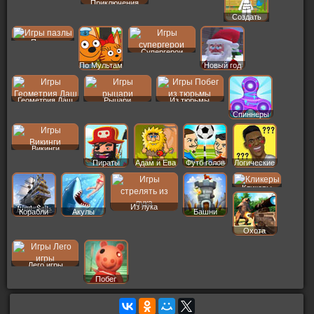
Приключения
Создать
Пер
Пазлы
Супергерои
По Мультам
Новый год
Геометрия Даш
Рыцари
Из тюрьмы
Спиннеры
Викинги
Пираты
Адам и Ева
Футб голов
Логические
Кликеры
Из лука
Корабли
Акулы
Башни
Охота
Лего игры
Побег