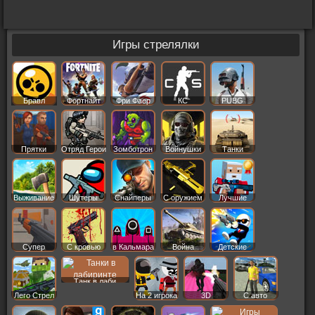
Игры стрелялки
Бравл
Фортнайт
Фри Фаер
КС
PUBG
Старс
Прятки
Отряд Герои
Зомботрон
Войнушки
Танки
Выживание
Шутеры
Снайперы
С оружием
Лучшие
Супер
С кровью
в Кальмара
Война
Детские
Танк в лаби
Лего Стрел
На 2 игрока
3D
С авто