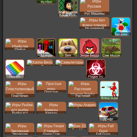
Футбол
Рус Машины
Бомж Хобо
Не нажимай
Бегалки
Убийца
3д игры
Бен
Энгри Бердз
Сим Мыши
Хэппи Вилс
Симуляторы
Поп Ит
Plague Inc
Простые
Пластилин
Растения
Флеш игры
Агарио
Рыбка ест
Камазы
Дрифт
Бен 10
Эволюция
Генри Стик
Fall Guys