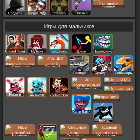
Standoff
Солдаты
Гаррис Мод
Сталкер
Плазма
Игры для мальчиков
СловоПацана
Музыка
Бродилки
Драки
Троллфейс
Издевалки
Для детей
Полиция
Фрайдей
Динозавры
ФНАФ
Мортал Ком
Защита
Роботы
Драконы
Ловкий вор
Такси
Хагги Вагги
Паркур
Вертолеты
Смешные
Отряд котят