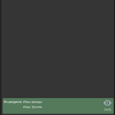
Из раздела:
Игры аркады
Игры Тролли
7476