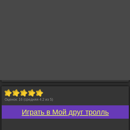
Оценок:
16
(средняя
4.2
из
5
)
Играть в Мой друг тролль