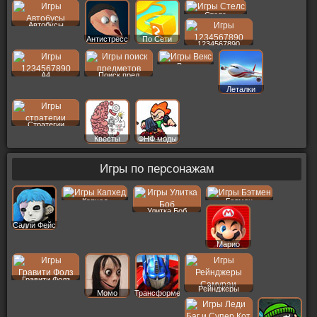
Стелс
Автобусы
Антистресс
По Сети
1234567890
Векс
A4
Поиск пред
Леталки
Стратегии
Квесты
ФНФ моды
Игры по персонажам
Капхед
Бэтмен
Улитка Боб
Салли Фейс
Марио
Гравити Фолз
Рейнджеры
Момо
Трансформеры