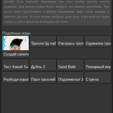
тролля. Есть хорошее подспорье для того чтобы сделать что-то
толковое. Для начала нужно будет выбрать пол вашего персонажа. Уже
после этого приступайте к выбору выражения лица, стиля одежды и
многого другого. Кстати можно выбрать даже позу, в которой он будет
стоять, а уже о прическе и говорить не стоит.
Подобные игры:
Тролли 3д лабиринт
Раскрась троллей
Одевалка трол
Создай своего тролля
Тест Какой Ты Тролль?
Дубль 2
Sand Balls
Пожарный верт
Разбуди коробку
Пазл троллей
Подземелье Замка
Стрела