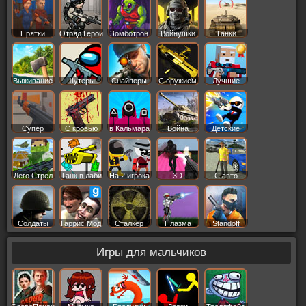
Прятки
Отряд Герои
Зомботрон
Войнушки
Танки
Выживание
Шутеры
Снайперы
С оружием
Лучшие
Супер
С кровью
в Кальмара
Война
Детские
Лего Стрел
Танк в лаби
На 2 игрока
3D
С авто
Солдаты
Гаррис Мод
Сталкер
Плазма
Standoff
Игры для мальчиков