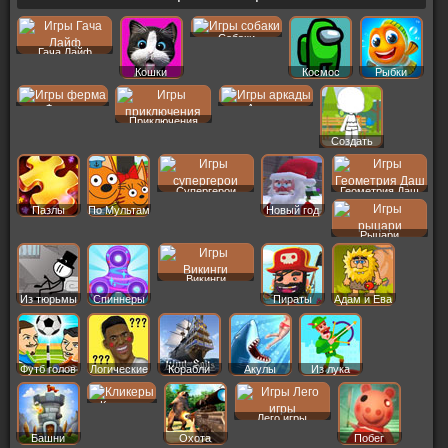
Собаки
Гача Лайф
Кошки
Космос
Рыбки
Ферма
Аркады
Приключения
Создать
Пер
Супергерои
Геометрия Даш
Пазлы
По Мультам
Новый год
Рыцари
Викинги
Из тюрьмы
Спиннеры
Пираты
Адам и Ева
Футб голов
Логические
Корабли
Акулы
Из лука
Кликеры
Лего игры
Башни
Охота
Побег