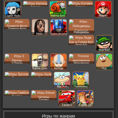
Капхед
Бэтмен
Салли Фейс
Улитка Боб
Марио
Гравити Фолз
Рейнджеры
Момо
Трансформеры
Леди Баг
Вор Боб
3 Панды
Мороженое
Баран Шон
Аватар
Поу
Тролли
Халк
Масяня
Покемоны
Гамбол
Титаны
Тачки 2
Скуби Ду
Игры по жанрам