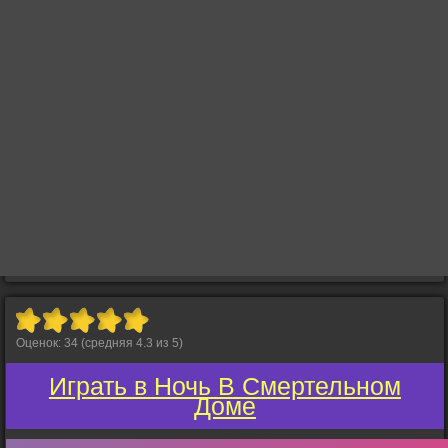
Оценок:
34
(средняя
4.3
из
5
)
Играть в Ночь В Смертельном
Доме