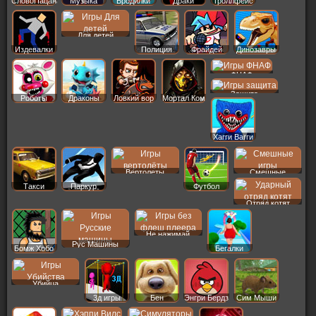
СловоПацана
Музыка
Бродилки
Драки
Троллфейс
Для детей
Издевалки
Полиция
Фрайдей
Динозавры
ФНАФ
Защита
Роботы
Драконы
Ловкий вор
Мортал Ком
Хагги Вагги
Вертолеты
Смешные
Такси
Паркур
Футбол
Отряд котят
Не нажимай
Рус Машины
Бомж Хобо
Бегалки
Убийца
3д игры
Бен
Энгри Бердз
Сим Мыши