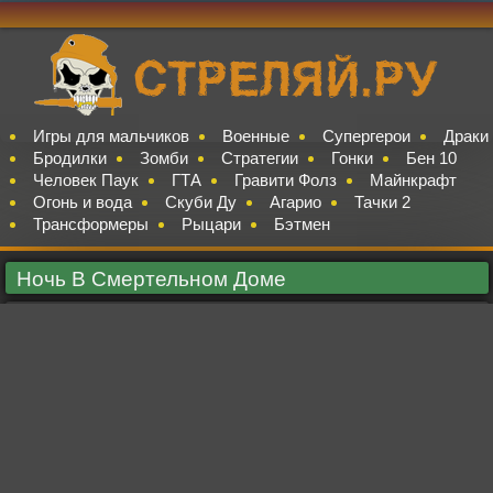
Игры для мальчиков
Военные
Супергерои
Драки
Бродилки
Зомби
Стратегии
Гонки
Бен 10
Человек Паук
ГТА
Гравити Фолз
Майнкрафт
Огонь и вода
Скуби Ду
Агарио
Тачки 2
Трансформеры
Рыцари
Бэтмен
Ночь В Смертельном Доме