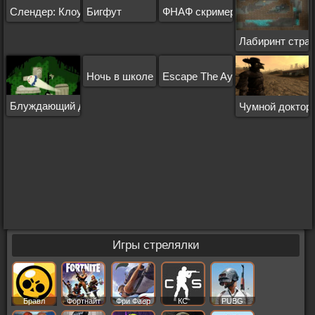
Слендер: Клоун
Бигфут
ФНАФ скримеры
Лабиринт стра
Ночь в школе
Escape The Ayuwoki
Блуждающий дух дома
Чумной доктор
Игры стрелялки
Бравл
Фортнайт
Фри Фаер
КС
PUBG
Старс