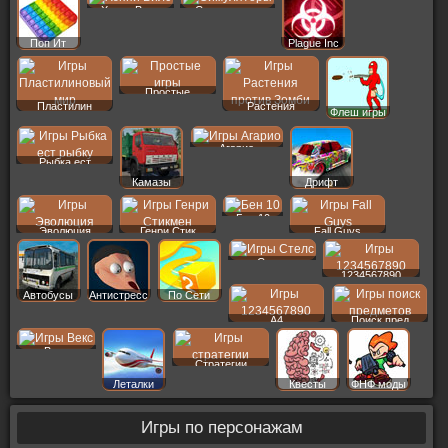
Хэппи Вилс
Симуляторы
Поп Ит
Plague Inc
Простые
Пластилин
Растения
Флеш игры
Агарио
Рыбка ест
Камазы
Дрифт
Бен 10
Эволюция
Генри Стик
Fall Guys
Стелс
1234567890
Автобусы
Антистресс
По Сети
A4
Поиск пред
Векс
Стратегии
Леталки
Квесты
ФНФ моды
Игры по персонажам