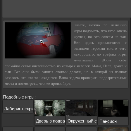
Знаете, можно по названию
игры подумать, что игра очень
жуткая, но это совсем не так.
Нет, здесь приключится с
главными героями много чего
нехорошего, но графика игры
мультяшная. Жила себе
спокойно семья численностью из четырёх человек. Мама, Папа, дочка и
сын. Все они были заняты своими делами, но в каждой из комнат
казалось, что кто-то находится. Ваша задача проверить подозрительные
места и посмотреть, что же произойдет.
Подобные игры:
Лабиринт скример
Дверь в подвал
Окруженный смертью
Пансион