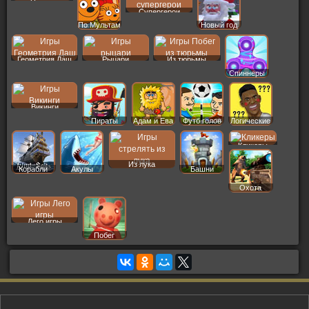
Пазлы
Супергерои
По Мультам
Новый год
Геометрия Даш
Рыцари
Из тюрьмы
Спиннеры
Викинги
Пираты
Адам и Ева
Футб голов
Логические
Кликеры
Из лука
Корабли
Акулы
Башни
Охота
Лего игры
Побег