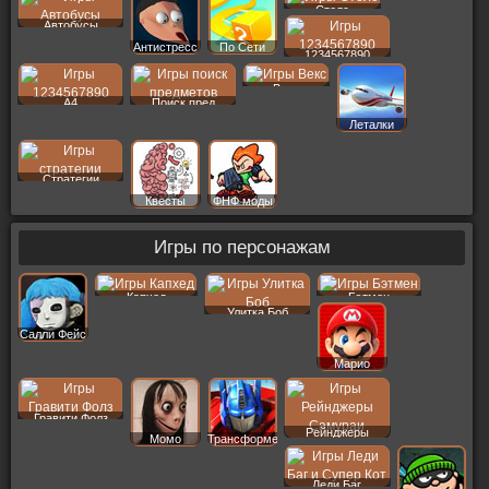
Стелс
Автобусы
Антистресс
По Сети
1234567890
Векс
A4
Поиск пред
Леталки
Стратегии
Квесты
ФНФ моды
Игры по персонажам
Капхед
Бэтмен
Улитка Боб
Салли Фейс
Марио
Гравити Фолз
Рейнджеры
Момо
Трансформеры
Леди Баг