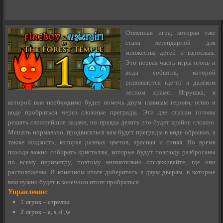
Отменная игра, которая уже
стала легендарной для
множества детей и взрослых.
Это первая часть игры огонь и
вода события, которой
развиваются где-то в далёком
лесном храме. Игрушка, в
которой вам необходимо будет помочь двум главным героям, огню и
воде пробраться через сложные преграды. Эти две стихии готовы
решать сложнейшие задачи, но правда делать это будет крайне сложно.
Мешать нормально, продвигаться вам будет преграды в виде обрывов, а
также жидкость, которая разных цветов, красная и синяя. Во время
похода важно собирать кристаллы, которые будут повсюду разбросаны
по всему периметру, поэтому внимательно отслеживайте, где они
расположены. В конечном итоге доберитесь к двум дверям, в которые
вам нужно будет в конечном итоге пробраться.
Управление:
1 игрок – стрелки
2 игрок – a, s, d ,w