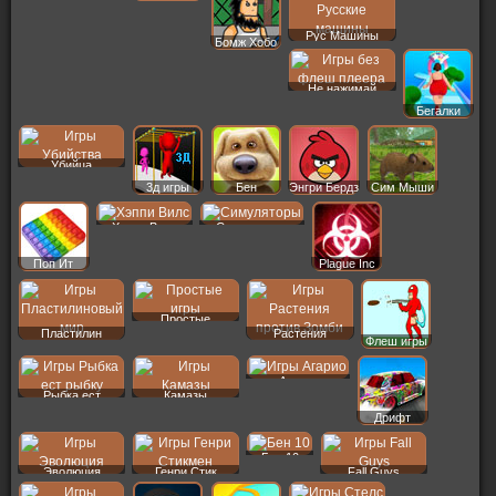
Рус Машины
Бомж Хобо
Не нажимай
Бегалки
Убийца
3д игры
Бен
Энгри Бердз
Сим Мыши
Хэппи Вилс
Симуляторы
Поп Ит
Plague Inc
Простые
Пластилин
Растения
Флеш игры
Агарио
Рыбка ест
Камазы
Дрифт
Бен 10
Эволюция
Генри Стик
Fall Guys