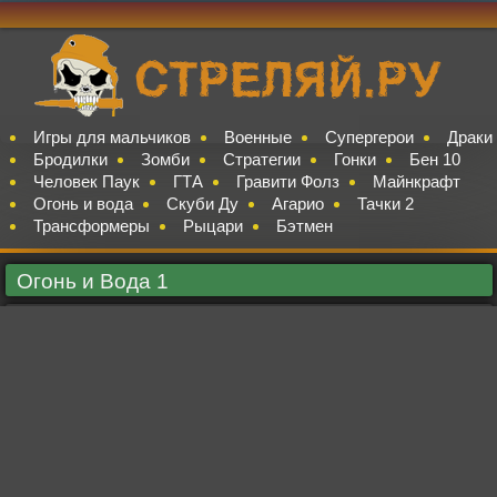
Игры для мальчиков
Военные
Супергерои
Драки
Бродилки
Зомби
Стратегии
Гонки
Бен 10
Человек Паук
ГТА
Гравити Фолз
Майнкрафт
Огонь и вода
Скуби Ду
Агарио
Тачки 2
Трансформеры
Рыцари
Бэтмен
Огонь и Вода 1