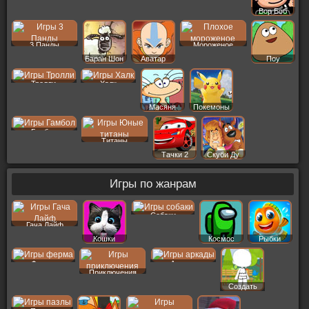
Вор Боб
3 Панды
Мороженое
Баран Шон
Аватар
Поу
Тролли
Халк
Масяня
Покемоны
Гамбол
Титаны
Тачки 2
Скуби Ду
Игры по жанрам
Собаки
Гача Лайф
Кошки
Космос
Рыбки
Ферма
Аркады
Приключения
Создать
Пер