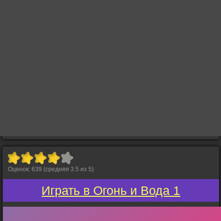
Оценок:
639
(средняя
3.5
из
5
)
Играть в Огонь и Вода 1