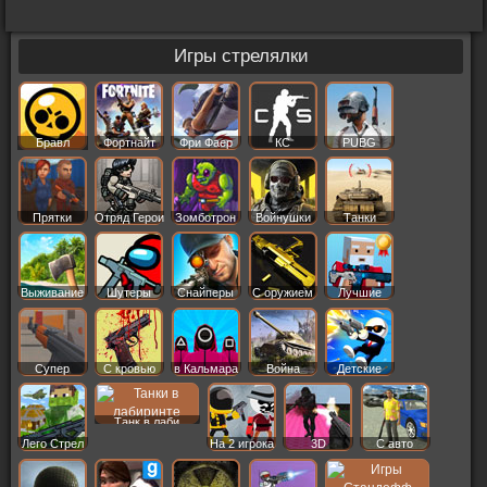
Игры стрелялки
Бравл
Фортнайт
Фри Фаер
КС
PUBG
Старс
Прятки
Отряд Герои
Зомботрон
Войнушки
Танки
Выживание
Шутеры
Снайперы
С оружием
Лучшие
Супер
С кровью
в Кальмара
Война
Детские
Танк в лаби
Лего Стрел
На 2 игрока
3D
С авто