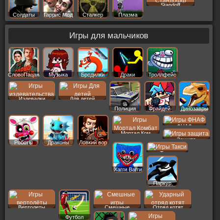
Standoff
Солдаты
Гаррис Мод
Сталкер
Плазма
Игры для мальчиков
СловоПацана
Музыка
Бродилки
Драки
Троллфейс
Издевалки
Для детей
Полиция
Фрайдей
Динозавры
ФНАФ
Мортал Ком
Защита
Роботы
Драконы
Ловкий вор
Такси
Хагги Вагги
Паркур
Вертолеты
Смешные
Отряд котят
Футбол