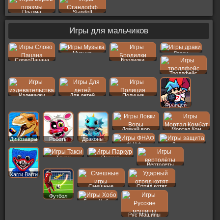
Плазма
Standoff
Игры для мальчиков
Музыка
Драки
СловоПацана
Бродилки
Троллфейс
Издевалки
Для детей
Полиция
Фрайдей
Ловкий вор
Мортал Ком
Динозавры
Роботы
Драконы
ФНАФ
Защита
Такси
Паркур
Вертолеты
Хагги Вагги
Смешные
Отряд котят
Футбол
Бомж Хобо
Рус Машины