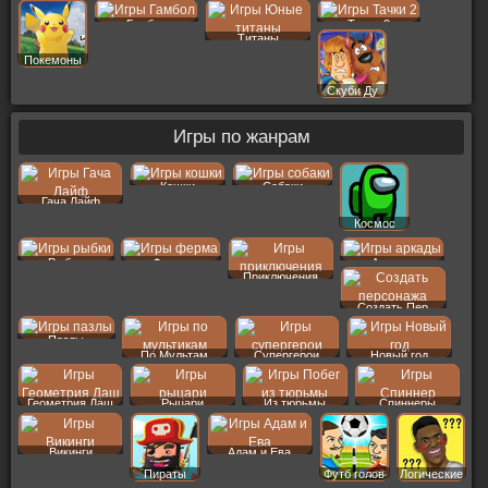
Гамбол
Тачки 2
Титаны
Покемоны
Скуби Ду
Игры по жанрам
Кошки
Собаки
Гача Лайф
Космос
Рыбки
Ферма
Аркады
Приключения
Создать Пер
Пазлы
По Мультам
Супергерои
Новый год
Геометрия Даш
Рыцари
Из тюрьмы
Спиннеры
Викинги
Адам и Ева
Пираты
Футб голов
Логические