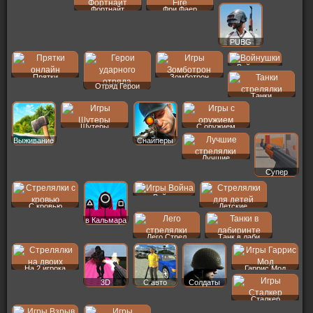
Фортнайт
Фри Фаер
PUBG
Войнушки
Прятки
Зомботрон
Отряд Герои
Танки
Шутеры
С оружием
Выживание
Снайперы
Лучшие
Супер
Война
С кровью
Детские
в Кальмара
Лего Стрел
Танк в лаби
На 2 игрока
Гаррис Мод
3D
С авто
Солдаты
Сталкер