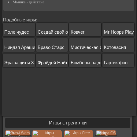
Мышка - действие
Подобные игры:
Поле чудес
Создай свой остров
Ковчег
Mr Hopps Playh
Ниндзя Араши
Браво Старс
Мистическая битва
Котовасия
Эра защиты 3
Фрайдей Найт Фанкин на ПК
Бомберы на двоих
Гартик фон
Игры стрелялки
Бравл Старс
КС