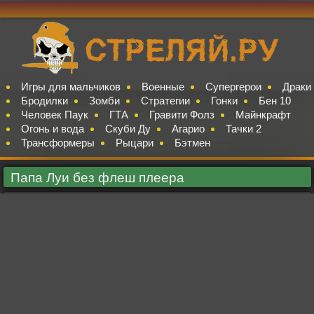
Игры для мальчиков
Военные
Супергерои
Драки
Бродилки
Зомби
Стратегии
Гонки
Бен 10
Человек Паук
ГТА
Гравити Фолз
Майнкрафт
Огонь и вода
Скуби Ду
Агарио
Тачки 2
Трансформеры
Рыцари
Бэтмен
Папа Луи без флеш плеера