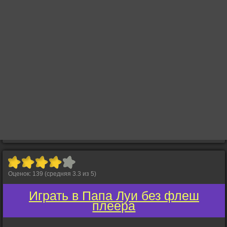
Оценок:
139
(средняя
3.3
из
5
)
Играть в Папа Луи без флеш
плеера