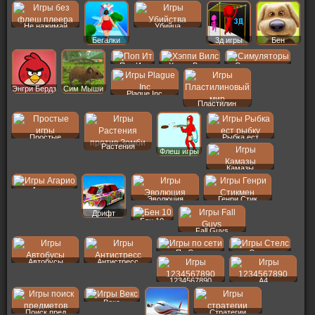
Не нажимай
Убийца
Бегалки
3д игры
Бен
Поп Ит
Хэппи Вилс
Симуляторы
Энгри Бердз
Сим Мыши
Plague Inc
Пластилин
Простые
Рыбка ест
Растения
Флеш игры
Камазы
Агарио
Эволюция
Генри Стик
Дрифт
Бен 10
Fall Guys
По Сети
Стелс
Автобусы
Антистресс
1234567890
A4
Векс
Поиск пред
Стратегии