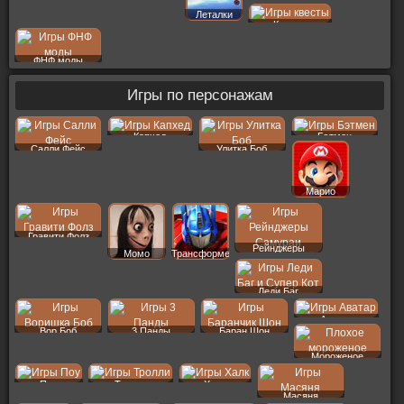
Леталки
Квесты
ФНФ моды
Игры по персонажам
Капхед
Бэтмен
Салли Фейс
Улитка Боб
Марио
Гравити Фолз
Рейнджеры
Момо
Трансформеры
Леди Баг
Аватар
Вор Боб
3 Панды
Баран Шон
Мороженое
Поу
Тролли
Халк
Масяня