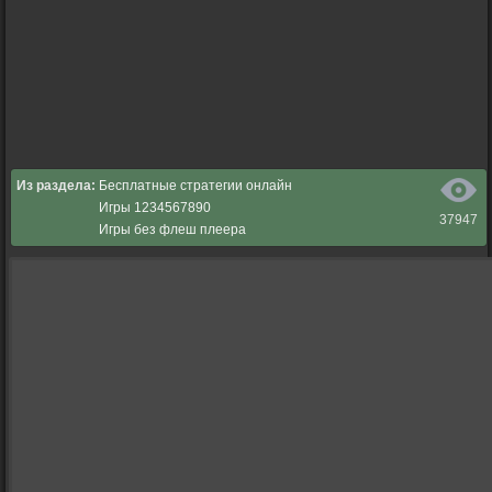
Из раздела:
Бесплатные стратегии онлайн
Игры 1234567890
37947
Игры без флеш плеера