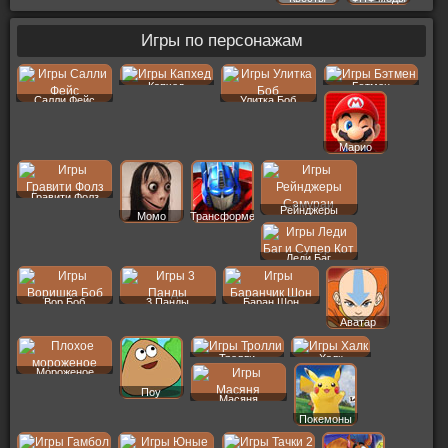
Игры по персонажам
Капхед
Бэтмен
Салли Фейс
Улитка Боб
Марио
Гравити Фолз
Рейнджеры
Момо
Трансформеры
Леди Баг
Вор Боб
3 Панды
Баран Шон
Аватар
Тролли
Халк
Мороженое
Поу
Масяня
Покемоны