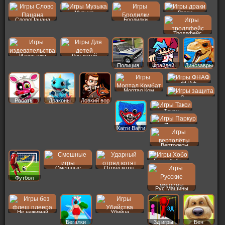
Музыка
Драки
СловоПацана
Бродилки
Троллфейс
Издевалки
Для детей
Полиция
Фрайдей
Динозавры
ФНАФ
Мортал Ком
Защита
Роботы
Драконы
Ловкий вор
Такси
Паркур
Хагги Вагги
Вертолеты
Бомж Хобо
Смешные
Отряд котят
Футбол
Рус Машины
Не нажимай
Убийца
Бегалки
3д игры
Бен