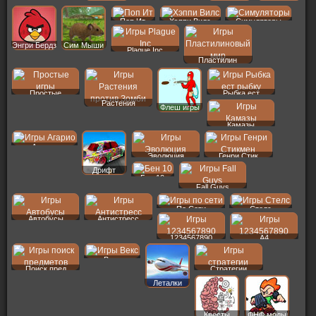
Поп Ит
Хэппи Вилс
Симуляторы
Энгри Бердз
Сим Мыши
Plague Inc
Пластилин
Простые
Рыбка ест
Растения
Флеш игры
Камазы
Агарио
Эволюция
Генри Стик
Дрифт
Бен 10
Fall Guys
По Сети
Стелс
Автобусы
Антистресс
1234567890
A4
Векс
Поиск пред
Стратегии
Леталки
Квесты
ФНФ моды