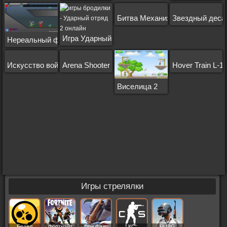
Битва Механизмов
Звездный деса
Игра Ударный отряд 2
Нереальный флеш
Искусство войны 2
Arena Shooter
Hover Train L-1
Виселица 2
Игры стрелялки
Бравл
Фортнайт
Фри Фаер
КС
PUBG