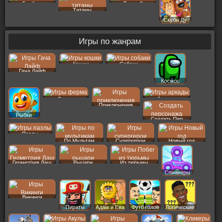
Гамбол
Тачки 2
Титаны
Скуби Ду
Игры по жанрам
Кошки
Собаки
Гача Лайф
Космос
Ферма
Аркады
Приключения
Рыбки
Создать Пер
Пазлы
По Мультам
Супергерои
Новый год
Геометрия Даш
Рыцари
Из тюрьмы
Спиннеры
Викинги
Пираты
Адам и Ева
Футб голов
Логические