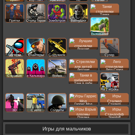
Старс
Танки
Прятки
Отряд Герои
Зомботрон
Войнушки
Выживание
Лучшие
Шутеры
Снайперы
С оружием
Супер
Детские
Лего Стрел
С кровью
в Кальмара
Война
Танк в лаби
На 2 игрока
Гаррис Мод
Сталкер
3D
С авто
Солдаты
Плазма
Standoff
Игры для мальчиков