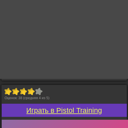
Оценок:
38
(средняя
4
из
5
)
Играть в Pistol Training