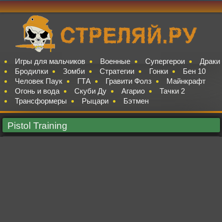
Игры для мальчиков
Военные
Супергерои
Драки
Бродилки
Зомби
Стратегии
Гонки
Бен 10
Человек Паук
ГТА
Гравити Фолз
Майнкрафт
Огонь и вода
Скуби Ду
Агарио
Тачки 2
Трансформеры
Рыцари
Бэтмен
Pistol Training