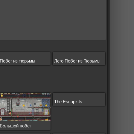
их
Побег из тюрьмы
Лего Побег из Тюрьмы
The Escapists
Большой побег