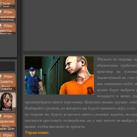
Стелс
тратегии
Квесты
Убежать из тюрьмы за
обязательно сработа
приговор на основа
Заключённый не стал о
как совершить побег, к
Гравити
нужно будет выбрать с
Фолз
попадаете в меню, гд
проапгрейдить своего персонажа. Покупать можно оружие, экип
Выбирайте уровень, из которого вы будете начинать игру, а это
Момо
по тюрьме вы будете встречать много сложных задачек, которы
пытаются арестовать полицейские, но у них ничего не выйдет, 
жизни, чтобы внезапно не прилечь.
аран Шон
Управление: