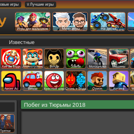
овые игры
♕Лучшие игры
Мини игры
На двоих
Игры для мальчиков
Известные
Кик Зе Бади
Аниматроник
Бенди
Зомби
Мотоциклы
Машины
Амонг Ас
Вилли
Красный шар
Огонь и Вода
Орион
Когама
М
Побег из Тюрьмы 2018
Прятки