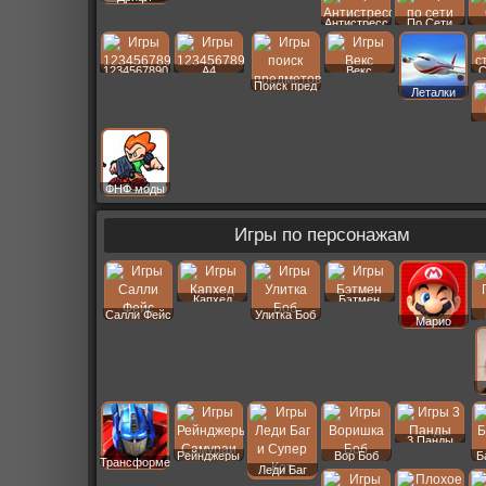
Антистресс
По Сети
1234567890
A4
Векс
С
Поиск пред
Леталки
ФНФ моды
Игры по персонажам
Капхед
Бэтмен
Салли Фейс
Улитка Боб
Марио
3 Панды
Рейнджеры
Вор Боб
Б
Трансформеры
Леди Баг