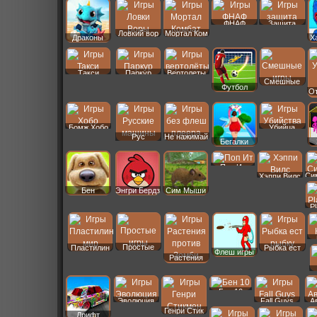
ФНАФ
Защита
Ловкий вор
Мортал Ком
Драконы
Х
Такси
Паркур
Вертолеты
Смешные
Футбол
От
Бомж Хобо
Убийца
Рус
Не нажимай
Бегалки
Машины
Поп Ит
Си
Хэппи Вилс
Бен
Энгри Бердз
Сим Мыши
P
Простые
Пластилин
Рыбка ест
Флеш игры
Растения
Бен 10
Эволюция
Fall Guys
А
Генри Стик
Дрифт