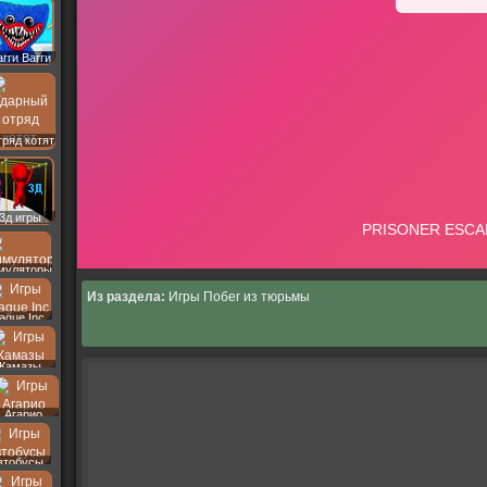
агги Вагги
ряд котят
3д игры
муляторы
Из раздела:
Игры Побег из тюрьмы
lague Inc
Камазы
Агарио
втобусы