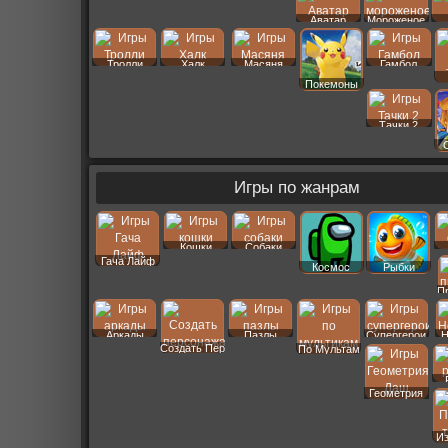
Аватар
Мороженое
Тролли
Халк
Масяня
Гамбол
Покемоны
Тачки 2
Игры по жанрам
Кошки
Собаки
Гача Лайф
Космос
Рыбки
П
Аркады
Пазлы
Супергерои
Н
Создать Пер
По Мультам
Геометрия
Даш
И