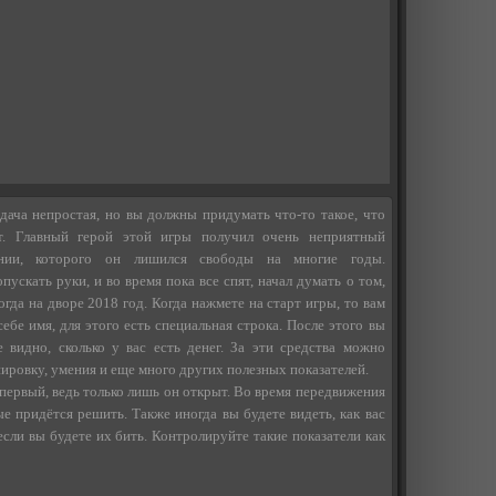
дача непростая, но вы должны придумать что-то такое, что
ет. Главный герой этой игры получил очень неприятный
нии, которого он лишился свободы на многие годы.
пускать руки, и во время пока все спят, начал думать о том,
огда на дворе 2018 год. Когда нажмете на старт игры, то вам
ебе имя, для этого есть специальная строка. После этого вы
е видно, сколько у вас есть денег. За эти средства можно
ировку, умения и еще много других полезных показателей.
 первый, ведь только лишь он открыт. Во время передвижения
е придётся решить. Также иногда вы будете видеть, как вас
если вы будете их бить. Контролируйте такие показатели как