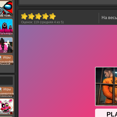
Шутеры
На весь
Оценок:
119
(средняя
4
из
5
)
 Кальмара
3D
Standoff
здевалки
Роботы