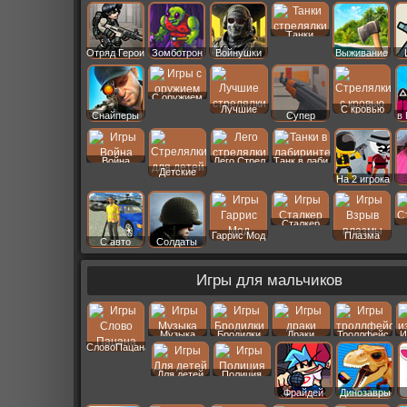
Старс
Танки
Отряд Герои
Зомботрон
Войнушки
Выживание
С оружием
Лучшие
С кровью
Снайперы
Супер
в
Война
Лего Стрел
Танк в лаби
Детские
На 2 игрока
Сталкер
Гаррис Мод
Плазма
С авто
Солдаты
Игры для мальчиков
Музыка
Бродилки
Драки
Троллфейс
И
СловоПацана
Для детей
Полиция
Фрайдей
Динозавры