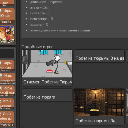
движение – стрелки
Поу
атака – Ctrl
присесть – C
исцеление – H
Титаны
защита – X
взаимодействие - левая кнопка мыши
Скуби Ду
Подобные игры:
Побег из тюрьмы 3 на дво
Ферма
Стикмен Побег из Тюрьмы
риключения
овый год
Побег из тюряги
Рыцари
Побег из тюрьмы 3д
з тюрьмы