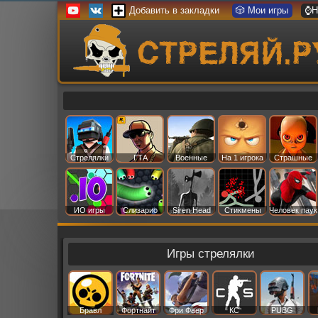
Добавить в закладки
🎲 Мои игры
⌚Н
Стрелялки
ГТА
Военные
На 1 игрока
Страшные
ИО игры
Слизарио
Siren Head
Стикмены
Человек паук
Игры стрелялки
Бравл
Фортнайт
Фри Фаер
КС
PUBG