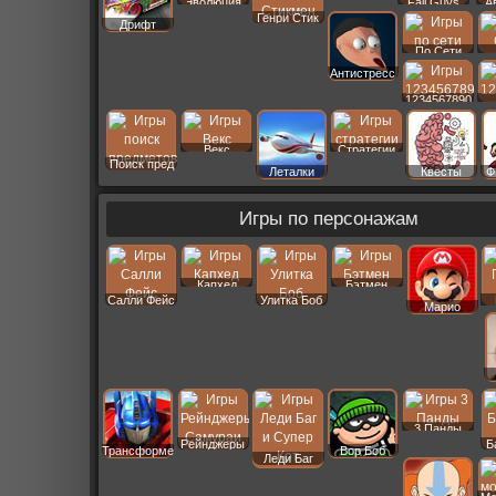
Эволюция
Fall Guys
А
Генри Стик
Дрифт
По Сети
Антистресс
1234567890
Векс
Стратегии
Поиск пред
Леталки
Квесты
Ф
Игры по персонажам
Капхед
Бэтмен
Салли Фейс
Улитка Боб
Марио
3 Панды
Рейнджеры
Б
Трансформеры
Вор Боб
Леди Баг