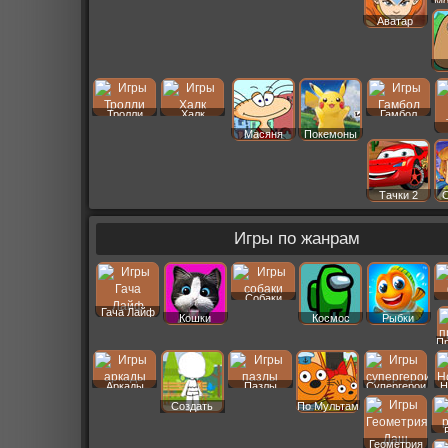
Мо
Аватар
Тролли
Халк
Гамбол
Масяня
Покемоны
Тачки 2
Игры по жанрам
Собаки
Гача Лайф
Кошки
Космос
Рыбки
П
Аркады
Пазлы
Супергерои
Н
Создать
По Мультам
Пер
Геометрия