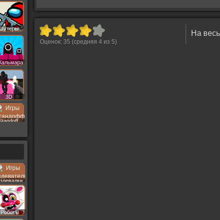
Шутеры
На весь
Оценок:
35
(средняя
4
из
5
)
Кальмара
3D
Standoff
здевалки
Роботы