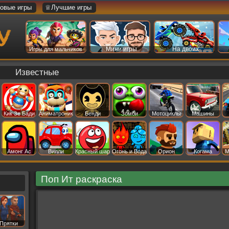
овые игры
♕Лучшие игры
Мини игры
На двоих
Игры для мальчиков
Известные
Кик Зе Бади
Аниматроник
Бенди
Зомби
Мотоциклы
Машины
Амонг Ас
Вилли
Красный шар
Огонь и Вода
Орион
Когама
М
Поп Ит раскраска
Прятки