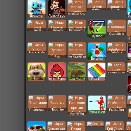
ФНАФ
Защита
Мортал Ком
Драконы
Ловкий вор
Х
Такси
Паркур
Вертолеты
Смешные
Футбол
От
Бомж Хобо
Убийца
Рус
Не нажимай
Бегалки
Машины
Си
Хэппи Вилс
Бен
Энгри Бердз
Сим Мыши
Поп Ит
P
Простые
Пластилин
Рыбка ест
Флеш игры
Растения
Бен 10