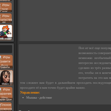
втобусы
Стелс
A4
НФ моды
Поп ит всё еще популя
возможность совершить
немножко необычный,
интересно исследовать
Гравити
сделано из трёх разны
Фолз
его, чтобы он в конеч
потратить на это как
тем сложнее вам будет в дальнейшем проходить последующие
Момо
проходите её и вам точно будет крайне важно.
Управление:
Мышка - действие
аран Шон