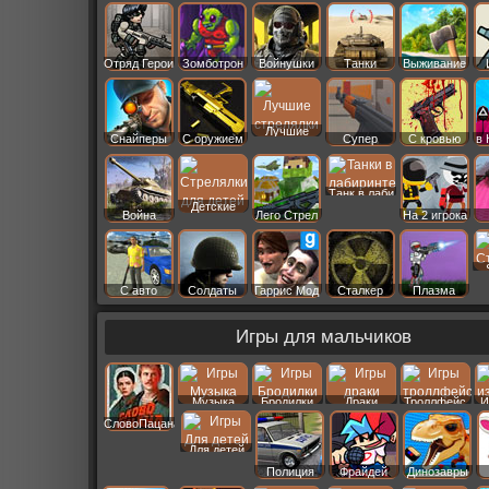
Старс
Отряд Герои
Зомботрон
Войнушки
Танки
Выживание
Лучшие
Снайперы
С оружием
Супер
С кровью
в 
Танк в лаби
Детские
Война
Лего Стрел
На 2 игрока
С авто
Солдаты
Гаррис Мод
Сталкер
Плазма
Игры для мальчиков
Музыка
Бродилки
Драки
Троллфейс
И
СловоПацана
Для детей
Полиция
Фрайдей
Динозавры