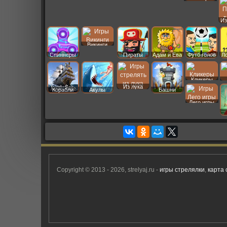
Даш
Из
Викинги
Спиннеры
Пираты
Адам и Ева
Футб голов
Л
Кликеры
Из лука
Корабли
Акулы
Башни
Лего игры
Copyright © 2013 - 2026, strelyaj.ru -
игры стрелялки
,
карта 