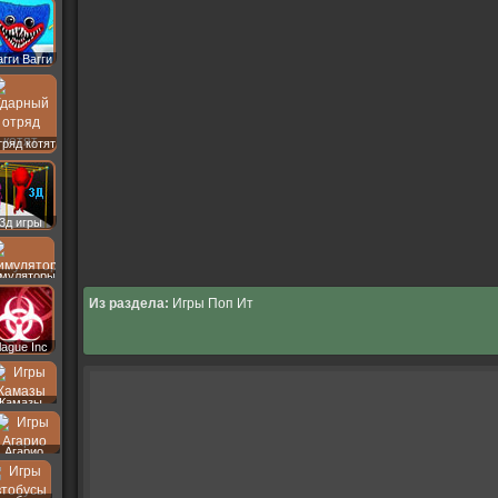
агги Вагги
ряд котят
3д игры
муляторы
Из раздела:
Игры Поп Ит
lague Inc
Камазы
Агарио