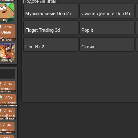
роженое
Подобные игры:
Музыкальный Поп Ит
Симпл Димпл и Поп Ит
Поу
Fidget Trading 3d
Pop It
Титаны
Поп Ит 2
Сквиш
Скуби Ду
Ферма
риключения
овый год
Рыцари