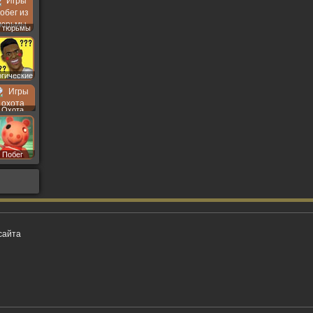
 тюрьмы
огические
Охота
Побег
сайта