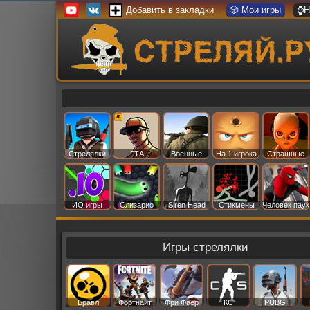
Добавить в закладки
🎲 Мои игры
⌚Н
Стрелялки
ГТА
Военные
На 1 игрока
Страшные
ИО игры
Слизарио
Siren Head
Стикмены
Человек паук
Игры стрелялки
Бравл
Фортнайт
Фри Фаер
КС
PUBG