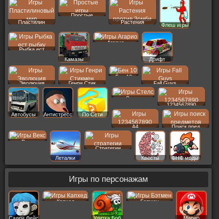
Простые
Пластилин
Растения
Флеш игры
Агарио
Рыбка ест
Камазы
Дрифт
Бен 10
Эволюция
Генри Стик
Fall Guys
Стелс
1234567890
Автобусы
Антистресс
По Сети
A4
Поиск пред
Векс
Стратегии
Леталки
Квесты
ФНФ моды
Игры по персонажам
Капхед
Бэтмен
Салли Фейс
Улитка Боб
Марио