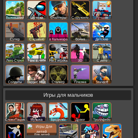
Выживание
Шутеры
Снайперы
С оружием
Лучшие
Супер
С кровью
в Кальмара
Война
Детские
Лего Стрел
Танк в лаби
На 2 игрока
3D
С авто
Солдаты
Гаррис Мод
Сталкер
Плазма
Standoff
Игры для мальчиков
СловоПацана
Музыка
Бродилки
Драки
Троллфейс
Для детей