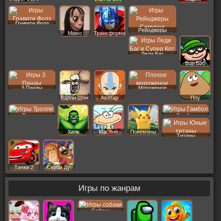
Гравити Фолз
Рейнджеры
Момо
Трансформеры
Леди Баг
Вор Боб
3 Панды
Мороженое
Баран Шон
Аватар
Поу
Тролли
Гамбол
Халк
Масяня
Покемоны
Титаны
Тачки 2
Скуби Ду
Игры по жанрам
Собаки