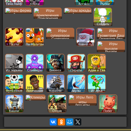
Гача Лайф
Кошки
Космос
Рыбки
Ферма
Аркады
Приключения
Создать
Пер
Супергерои
Геометрия Даш
Пазлы
По Мультам
Новый год
Рыцари
Из тюрьмы
Спиннеры
Викинги
Пираты
Адам и Ева
Футб голов
Логические
Корабли
Акулы
Из лука
Кликеры
Лего игры
Башни
Охота
Побег