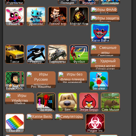
Издевалки
Полиция
Фрайдей
Динозавры
ФНАФ
Защита
Роботы
Драконы
Ловкий вор
Мортал Ком
Хагги Вагги
Смешные
Такси
Паркур
Вертолеты
Футбол
Отряд котят
Не нажимай
Рус Машины
Бомж Хобо
Бегалки
Убийца
3д игры
Бен
Энгри Бердз
Сим Мыши
Хэппи Вилс
Симуляторы
Поп Ит
Plague Inc