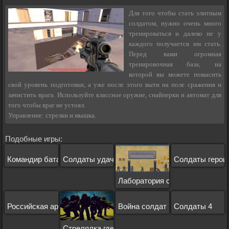
Для того чтобы стать элитным
солдатом, нужно очень много
тренироваться и далеко не у
каждого получается им стать.
Перед вами огромная
тренировочная база, на
которой вы можете повысить
свой уровень подготовки, а уже после этого выти на поле сражения и
зачистить врага. Используйте классное оружие, снайперки и автомат для
того чтобы враг не устоял.
Управление: стрелки и мышка.
Подобные игры:
Командир батальона
Солдаты удачи 3
Солдаты герои
Лаборатория смерти
Российская армия
Война солдат
Солдаты 4
Стрелялка где можно ходить и стрелять во вр