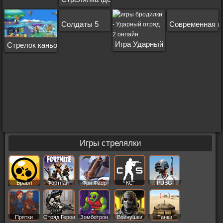
Солдаты 5
Современная в
Игра Ударный отряд 2
Стрелок каньона 2
Игры стрелялки
Бравл
Фортнайт
Фри Фаер
КС
PUBG
Старс
Прятки
Отряд Герои
Зомботрон
Войнушки
Танки