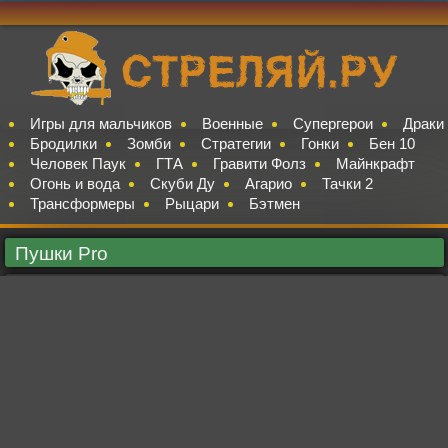
Игры для мальчиков
Военные
Супергерои
Драки
Бродилки
Зомби
Стратегии
Гонки
Бен 10
Человек Паук
ГТА
Гравити Фолз
Майнкрафт
Огонь и вода
Скуби Ду
Агарио
Тачки 2
Трансформеры
Рыцари
Бэтмен
Пушки Pro