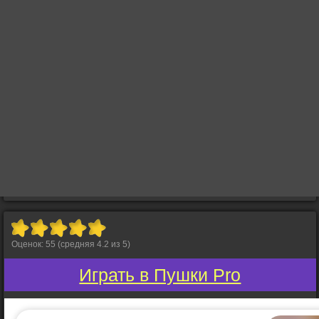
Оценок:
55
(средняя
4.2
из
5
)
Играть в Пушки Pro