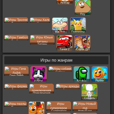
Аватар
Поу
Тролли
Халк
Масяня
Покемоны
Гамбол
Титаны
Тачки 2
Скуби Ду
Игры по жанрам
Собаки
Гача Лайф
Кошки
Космос
Рыбки
Ферма
Аркады
Приключения
Создать
Пер
Пазлы
Супергерои
Новый год