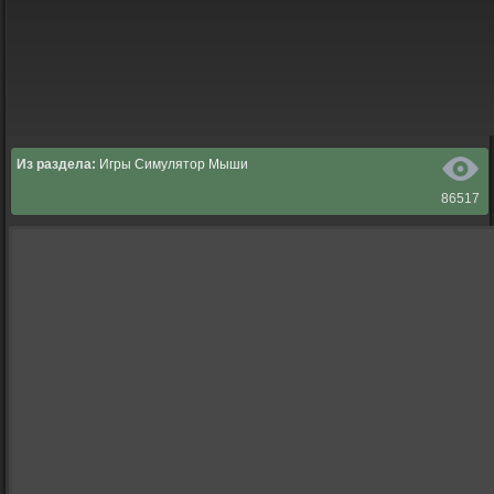
Из раздела:
Игры Симулятор Мыши
86517