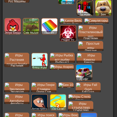
Рус Машины
Бегалки
3д игры
Бен
Хэппи Вилс
Симуляторы
Энгри Бердз
Сим Мыши
Поп Ит
Пластилин
Plague Inc
Простые
Рыбка ест
Камазы
Растения
Флеш игры
Агарио
Дрифт
Бен 10
Эволюция
Генри Стик
Fall Guys
Стелс
Автобусы
Антистресс
По Сети
1234567890