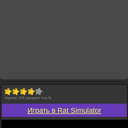
Оценок:
226
(средняя
4
из
5
)
Играть в Rat Simulator