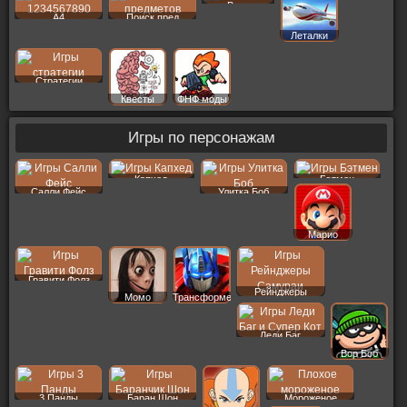
Векс
A4
Поиск пред
Леталки
Стратегии
Квесты
ФНФ моды
Игры по персонажам
Капхед
Бэтмен
Салли Фейс
Улитка Боб
Марио
Гравити Фолз
Рейнджеры
Момо
Трансформеры
Леди Баг
Вор Боб
3 Панды
Баран Шон
Мороженое