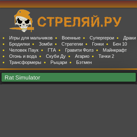
Игры для мальчиков
Военные
Супергерои
Драки
Бродилки
Зомби
Стратегии
Гонки
Бен 10
Человек Паук
ГТА
Гравити Фолз
Майнкрафт
Огонь и вода
Скуби Ду
Агарио
Тачки 2
Трансформеры
Рыцари
Бэтмен
Rat Simulator