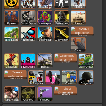
Бравл
Фортнайт
Фри Фаер
КС
PUBG
Старс
Прятки
Отряд Герои
Зомботрон
Войнушки
Танки
Лучшие
Выживание
Шутеры
Снайперы
С оружием
Супер
Детские
С кровью
в Кальмара
Война
Лего Стрел
Танк в лаби
На 2 игрока
3D
С авто
Солдаты
Standoff
Гаррис Мод
Сталкер
Плазма