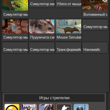
Симулятор маленькой мыши выживание
Убеги от мышеловки
Симулятор мыши на андроид
Взломанный с
Симулятор мыш
Симулятор мыши 3д
Пурумчата симулятор мыши
Mouse Simulator
Симулятор мышки
Симулятор маленькой мыши
Трансформайс
Наномайс
Игры стрелялки