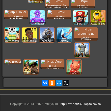
По Мультам
Геометрия Даш
Рыцари
Из тюрьмы
Викинги
Спиннеры
Пираты
Адам и Ева
Из лука
Футб голов
Логические
Корабли
Акулы
Башни
Кликеры
Лего игры
Охота
Побег
Copyright © 2013 - 2026, strelyaj.ru -
игры стрелялки
,
карта сайта