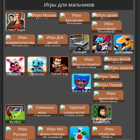
Игры для мальчиков
Музыка
Драки
Бродилки
СловоПацана
Троллфейс
Издевалки
Для детей
Полиция
Фрайдей
Динозавры
ФНАФ
Мортал Ком
Защита
Роботы
Драконы
Ловкий вор
Такси
Паркур
Хагги Вагги
Вертолеты
Смешные
Отряд котят
Футбол
Бомж Хобо
Не нажимай
Убийца