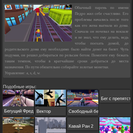
Обычный парень по имени
Педро жил себе счастливо. Его
проблемы начались после того
как его жена выгнала из дома.
Сначала он ночевал на вокзале
и не знал, что ему делать, ведь
чтобы поехать домой, до
родительского дома ему необходимо было найти денег на билет. Чуть
подумав, он решил добираться по рельсам бегом. Помогите ему бежать
таким темпом, чтобы в кратчайшие сроки добраться до места
назначения. По пути обязательно собирайте золотые монетки.
Управление: a, s, d, w.
Подобные игры:
Бег с препятст
Бегущий Фред
Вектор
Свободный бег 2
Кавай Ран 2