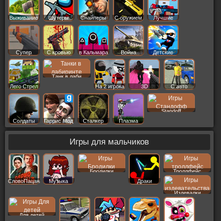
Выживание
Шутеры
Снайперы
С оружием
Лучшие
Супер
С кровью
в Кальмара
Война
Детские
Танк в лаби
Лего Стрел
На 2 игрока
3D
С авто
Standoff
Солдаты
Гаррис Мод
Сталкер
Плазма
Игры для мальчиков
Бродилки
Троллфейс
СловоПацана
Музыка
Драки
Издевалки
Для детей