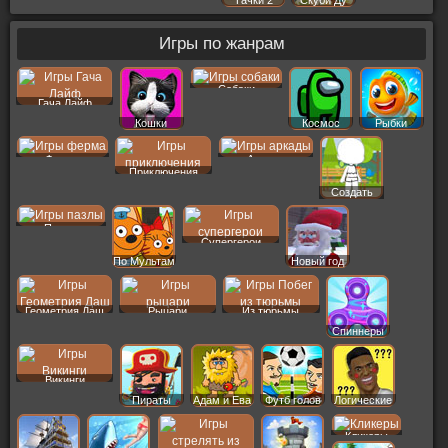
Тачки 2
Скуби Ду
Игры по жанрам
Собаки
Гача Лайф
Кошки
Космос
Рыбки
Ферма
Аркады
Приключения
Создать
Пер
Пазлы
Супергерои
По Мультам
Новый год
Геометрия Даш
Рыцари
Из тюрьмы
Спиннеры
Викинги
Пираты
Адам и Ева
Футб голов
Логические
Кликеры