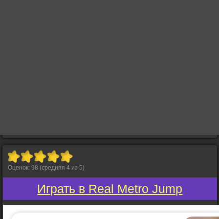
Оценок:
98
(средняя
4
из
5
)
Играть в Real Metro Jump