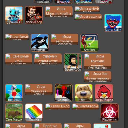
Полиция
Фрайдей
Динозавры
Роботы
ФНАФ
Мортал Ком
Защита
Драконы
Ловкий вор
Хагги Вагги
Такси
Вертолеты
Паркур
Футбол
Смешные
Отряд котят
Рус Машины
Бомж Хобо
Не нажимай
Убийца
Бегалки
3д игры
Бен
Энгри Бердз
Хэппи Вилс
Симуляторы
Сим Мыши
Поп Ит
Plague Inc