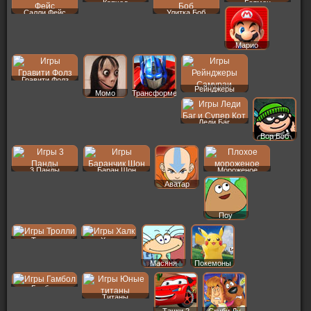
Капхед
Бэтмен
Салли Фейс
Улитка Боб
Марио
Гравити Фолз
Рейнджеры
Момо
Трансформеры
Леди Баг
Вор Боб
3 Панды
Баран Шон
Мороженое
Аватар
Поу
Тролли
Халк
Масяня
Покемоны
Гамбол
Титаны