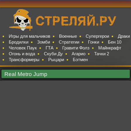
Игры для мальчиков
Военные
Супергерои
Драки
Бродилки
Зомби
Стратегии
Гонки
Бен 10
Человек Паук
ГТА
Гравити Фолз
Майнкрафт
Огонь и вода
Скуби Ду
Агарио
Тачки 2
Трансформеры
Рыцари
Бэтмен
Real Metro Jump