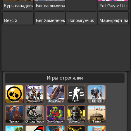
Курс нападения 2
Бег на выживание
Fall Guys: Ulti
Векс 3
Бег Хамелеона
Попрыгунчик
Майнкрафт пар
Игры стрелялки
Бравл
Фортнайт
Фри Фаер
КС
PUBG
Старс
Прятки
Отряд Герои
Зомботрон
Войнушки
Танки