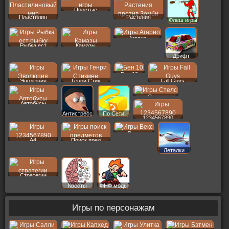
Простые
Пластилин
Растения
Флеш игры
Агарио
Рыбка ест
Камазы
Дрифт
Бен 10
Эволюция
Генри Стик
Fall Guys
Стелс
Автобусы
Антистресс
По Сети
1234567890
Векс
A4
Поиск пред
Леталки
Стратегии
Квесты
ФНФ моды
Игры по персонажам