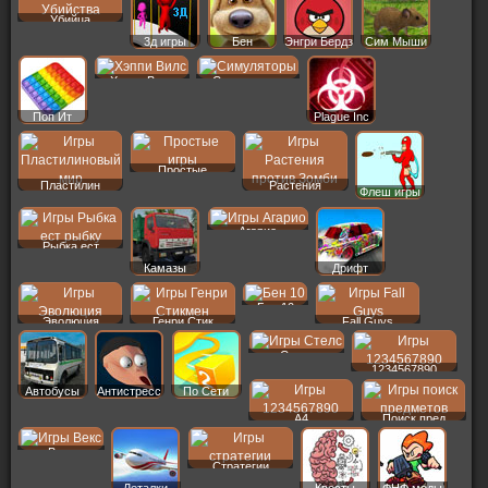
Убийца
3д игры
Бен
Энгри Бердз
Сим Мыши
Хэппи Вилс
Симуляторы
Поп Ит
Plague Inc
Простые
Пластилин
Растения
Флеш игры
Агарио
Рыбка ест
Камазы
Дрифт
Бен 10
Эволюция
Генри Стик
Fall Guys
Стелс
1234567890
Автобусы
Антистресс
По Сети
A4
Поиск пред
Векс
Стратегии
Леталки
Квесты
ФНФ моды