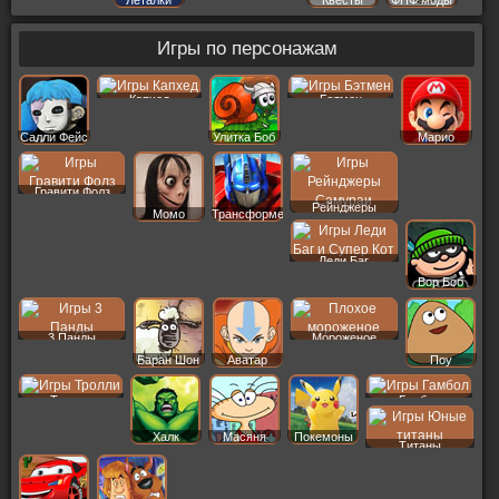
Игры по персонажам
Капхед
Бэтмен
Салли Фейс
Улитка Боб
Марио
Гравити Фолз
Рейнджеры
Момо
Трансформеры
Леди Баг
Вор Боб
3 Панды
Мороженое
Баран Шон
Аватар
Поу
Тролли
Гамбол
Халк
Масяня
Покемоны
Титаны