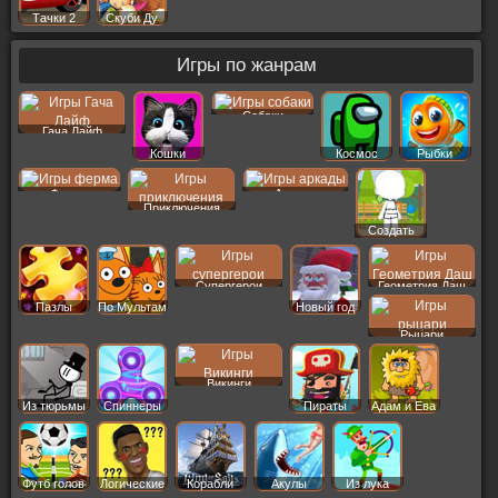
Тачки 2
Скуби Ду
Игры по жанрам
Собаки
Гача Лайф
Кошки
Космос
Рыбки
Ферма
Аркады
Приключения
Создать
Пер
Супергерои
Геометрия Даш
Пазлы
По Мультам
Новый год
Рыцари
Викинги
Из тюрьмы
Спиннеры
Пираты
Адам и Ева
Футб голов
Логические
Корабли
Акулы
Из лука