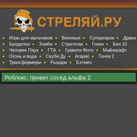
Игры для мальчиков
Военные
Супергерои
Драки
Бродилки
Зомби
Стратегии
Гонки
Бен 10
Человек Паук
ГТА
Гравити Фолз
Майнкрафт
Огонь и вода
Скуби Ду
Агарио
Тачки 2
Трансформеры
Рыцари
Бэтмен
Роблокс: привет сосед альфа 2