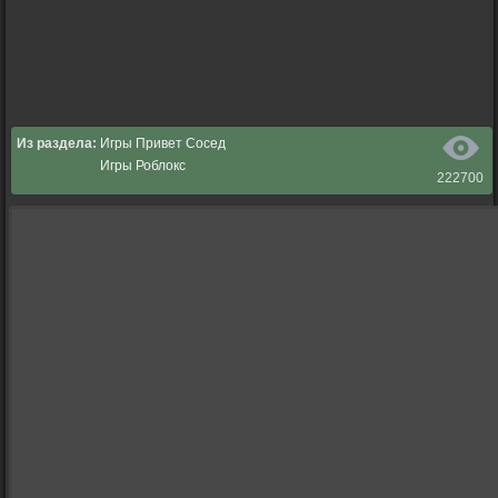
Из раздела:
Игры Привет Сосед
Игры Роблокс
222700