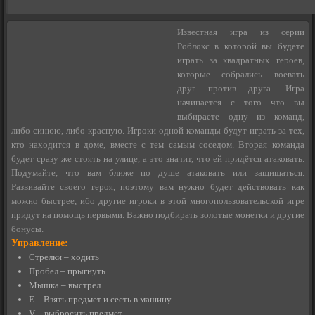
Известная игра из серии
Роблокс в которой вы будете
играть за квадратных героев,
которые собрались воевать
друг против друга. Игра
начинается с того что вы
выбираете одну из команд,
либо синюю, либо красную. Игроки одной команды будут играть за тех,
кто находится в доме, вместе с тем самым соседом. Вторая команда
будет сразу же стоять на улице, а это значит, что ей придётся атаковать.
Подумайте, что вам ближе по душе атаковать или защищаться.
Развивайте своего героя, поэтому вам нужно будет действовать как
можно быстрее, ибо другие игроки в этой многопользовательской игре
придут на помощь первыми. Важно подбирать золотые монетки и другие
бонусы.
Управление:
Стрелки – ходить
Пробел – прыгнуть
Мышка – выстрел
E – Взять предмет и сесть в машину
V – выбросить предмет