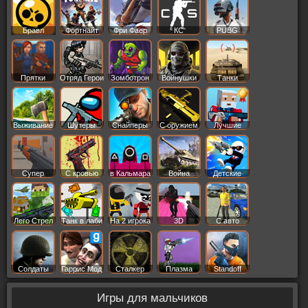
Бравл
Фортнайт
Фри Фаер
КС
PUBG
Старс
Прятки
Отряд Герои
Зомботрон
Войнушки
Танки
Выживание
Шутеры
Снайперы
С оружием
Лучшие
Супер
С кровью
в Кальмара
Война
Детские
Лего Стрел
Танк в лаби
На 2 игрока
3D
С авто
Солдаты
Гаррис Мод
Сталкер
Плазма
Standoff
Игры для мальчиков