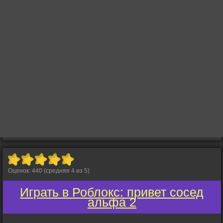
Оценок:
440
(средняя
4
из
5
)
Играть в Роблокс: привет сосед
альфа 2