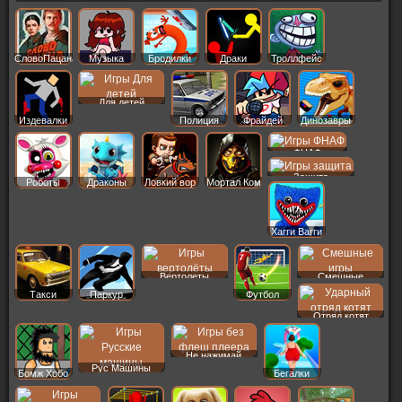
СловоПацана
Музыка
Бродилки
Драки
Троллфейс
Для детей
Издевалки
Полиция
Фрайдей
Динозавры
ФНАФ
Защита
Роботы
Драконы
Ловкий вор
Мортал Ком
Хагги Вагги
Вертолеты
Смешные
Такси
Паркур
Футбол
Отряд котят
Не нажимай
Рус Машины
Бомж Хобо
Бегалки