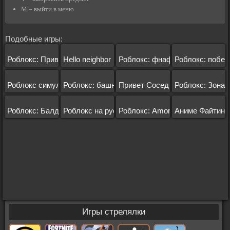
M – выйти в меню
Подобные игры:
Роблокс: Привет сосед
Hello neighbor
Роблокс: фнаф тайкун
Роблокс: побег
Роблокс симулятор пчеловода
Роблокс: башня из ада
Привет Сосед 1
Роблокс: Зона 
Роблокс: Балди
Роблокс на русском
Роблокс: Among Us
Аниме Файтинг
Игры стрелялки