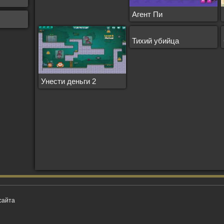
Агент Пи
Тихий убийца
Унести деньги 2
сайта