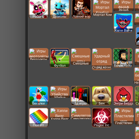
ФНАФ
Мортал Ком
Роботы
Драконы
Ловкий вор
Хагги Вагги
Вертолеты
Смешные
Футбол
Бомж Хобо
Отряд котят
Не
Убийца
Бегалки
3д игры
Бен
Энгри Бердз
С
Симуляторы
Хэппи Вилс
Пластилин
Поп Ит
Plague Inc