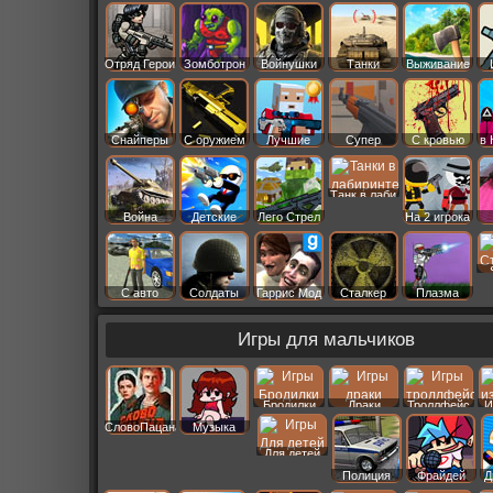
Старс
Отряд Герои
Зомботрон
Войнушки
Танки
Выживание
Снайперы
С оружием
Лучшие
Супер
С кровью
в 
Танк в лаби
Война
Детские
Лего Стрел
На 2 игрока
С авто
Солдаты
Гаррис Мод
Сталкер
Плазма
Игры для мальчиков
Бродилки
Драки
Троллфейс
И
СловоПацана
Музыка
Для детей
Полиция
Фрайдей
Д