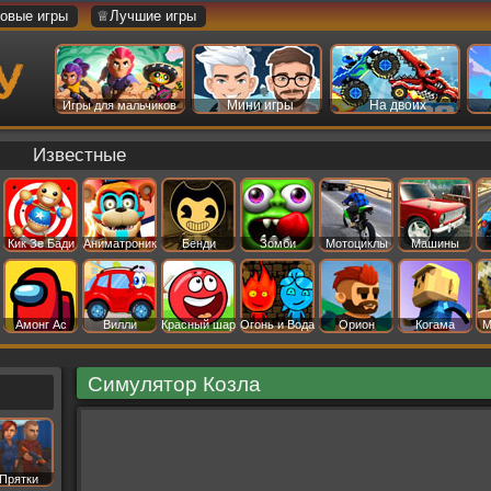
овые игры
♕Лучшие игры
Мини игры
На двоих
Игры для мальчиков
Известные
Кик Зе Бади
Аниматроник
Бенди
Зомби
Мотоциклы
Машины
Амонг Ас
Вилли
Красный шар
Огонь и Вода
Орион
Когама
М
Симулятор Козла
Прятки