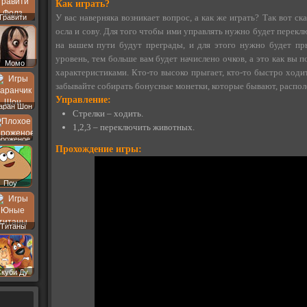
Как играть?
У вас наверняка возникает вопрос, а как же играть? Так вот ска
Гравити
Фолз
осла и сову. Для того чтобы ими управлять нужно будет переключ
на вашем пути будут преграды, и для этого нужно будет п
уровень, тем больше вам будет начислено очков, а это как вы
Момо
характеристиками. Кто-то высоко прыгает, кто-то быстро ходит
забывайте собирать бонусные монетки, которые бывают, распо
Управление:
аран Шон
Стрелки – ходить.
1,2,3 – переключить животных.
роженое
Прохождение игры:
Поу
Титаны
Скуби Ду