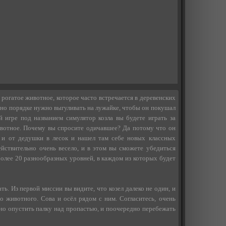
 рогатое животное, которое часто встречается в деревенских
льно порядке нужно выгуливать на лужайке, чтобы он покушал
й игре под названием симулятор козла вы будете играть за
вотное. Почему вы спросите одичавшее? Да потому что он
 и от дедушки в лесок и нашел там себе новых классных
ействительно очень весело, и в этом вы сможете убедиться
более 20 разнообразных уровней, в каждом из которых будет
ть. Из первой миссии вы видите, что козел далеко не один, и
о животного. Сова и осёл рядом с ним. Согласитесь, очень
жно опустить палку над пропастью, и поочередно перебежать