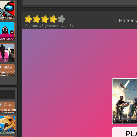
Шутеры
На весь
Оценок:
45
(средняя
4
из
5
)
Кальмара
3D
Standoff
здевалки
инозавры