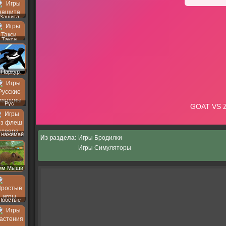
Защита
Такси
Паркур
Рус
Машины
 нажимай
Из раздела:
Игры Бродилки
Игры Симуляторы
им Мыши
Простые