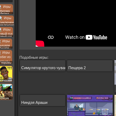
Ферма
риключения
овый год
Рыцари
Подобные игры:
 тюрьмы
Симулятор крутого чувака
Пещера 2
огические
Охота
Ниндзя Араши