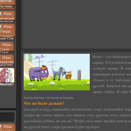
Растения
волюция
енри Стик
Стелс
Козёл – это небольшое
сараях. Его в обязате
34567890
сочную травку. В это
одичавшее рогатое жи
сбежал и от бабушки
Квесты
друзей. Кажется им д
прямо сейчас. В игре 
невероятная сложная история.
Что же было дальше?
Заходите в игру, нажимайте на кнопочку старт и начинайте игра
теперь вы точно знаете, кто именно стал другом этого горног
достойные ребята, не так ли? Чтобы этот левел пройти вам ну
на другой берег, тогда уровень будет пройден.