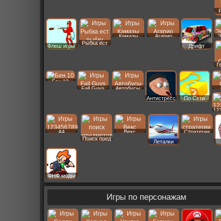
Камазы
Агарио
Э
Рыбка ест
Флеш игры
Дрифт
Г
Бен 10
Fall Guys
Автобусы
Антистресс
По Сети
12
A4
Векс
Стратегии
Поиск пред
Леталки
ФНФ моды
Игры по персонажам