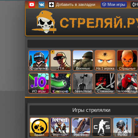
Добавить в закладки
🎲 Мои игры
⌚Н
Стрелялки
ГТА
Военные
На 1 игрока
Страшные
ИО игры
Слизарио
Siren Head
Стикмены
Человек паук
Игры стрелялки
Бравл
Фортнайт
Фри Фаер
КС
PUBG