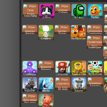
Собаки
Гача Лайф
Кошки
Космос
Рыбки
П
Аркады
Пазлы
Супергерои
Н
Создать
По Мультам
Пер
Геометрия
Даш
Из
Викинги
Спиннеры
Пираты
Адам и Ева
Футб голов
Л
Кликеры
Из лука
Корабли
Акулы
Башни
Лего игры