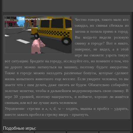
Честно говоря, такого мало кто
ожидал, но свинья сбежала из
загона и попала прямо в город.
Вы когда-то видели розовую
свинку в городе? Вот и никто,
наверное, не видел, а в этой
игре вы сможете узреть такую
вот ситуацию. Бродите на городу, исследуйте его, но помните о том, что
на дороге можно наткнуться на машину, поэтому будьте аккуратны.
Также в городе можно находить различные бонусы, которые сделают
жизнь копытного животного еще веселее. Если увидите человека, то вы
знаете что с ним делать, даже писать не будем. Обязательно собирайте
золотые монетки, чтобы в дальнейшем модернизировать свою свинку. В
игре 30 уровней, поэтому наиграетесь, и поймете, хорошо ли живётся
свиньям, или всё же лучше жить человеком.
Управление: стрелки и a, s, d, w – ходить, мышка и пробел – ударить,
вместе зажать пробел и стрелку вверх – прыгнуть.
Подобные игры: