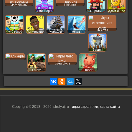
Из тюрьмы
Викинги
Спиннеры
Пираты
Адам и Ева
Из лука
Футб голов
Логические
Корабли
Акулы
Башни
Кликеры
Лего игры
Охота
Побег
Copyright © 2013 - 2026, strelyaj.ru -
игры стрелялки
,
карта сайта