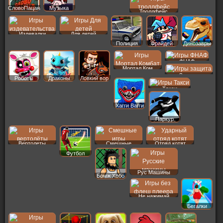
СловоПацана
Музыка
Троллфейс
Издевалки
Для детей
Полиция
Фрайдей
Динозавры
ФНАФ
Мортал Ком
Защита
Роботы
Драконы
Ловкий вор
Такси
Хагги Вагги
Паркур
Вертолеты
Смешные
Отряд котят
Футбол
Рус Машины
Бомж Хобо
Не нажимай
Бегалки