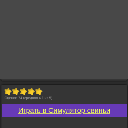
Оценок:
74
(средняя
4.1
из
5
)
Играть в Симулятор свиньи