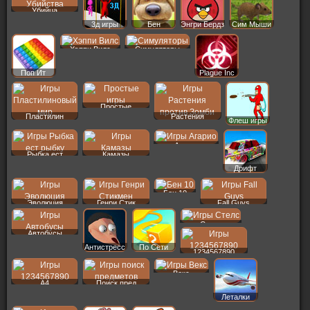
Убийца
3д игры
Бен
Энгри Бердз
Сим Мыши
Хэппи Вилс
Симуляторы
Поп Ит
Plague Inc
Простые
Пластилин
Растения
Флеш игры
Агарио
Рыбка ест
Камазы
Дрифт
Бен 10
Эволюция
Генри Стик
Fall Guys
Стелс
Автобусы
Антистресс
По Сети
1234567890
Векс
A4
Поиск пред
Леталки