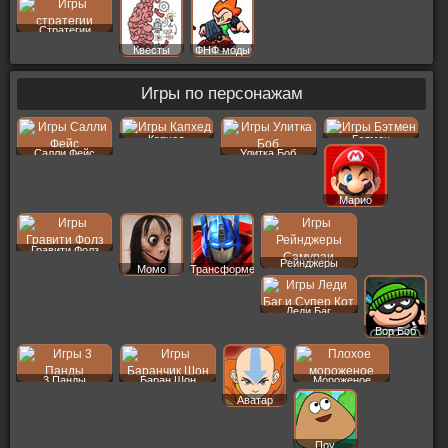
Стратегии
Квесты
ФНФ моды
Игры по персонажам
Капхед
Бэтмен
Салли Фейс
Улитка Боб
Марио
Гравити Фолз
Рейнджеры
Момо
Трансформеры
Леди Баг
Вор Боб
3 Панды
Баран Шон
Мороженое
Аватар
Поу