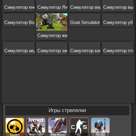
Симулятор енота
Симулятор Яндере
Симулятор вертолета
Симулятор выж
Симулятор Волка
Goat Simulator
Симулятор уб
Симулятор жизни зверей
Симулятор акулы
Симулятор эволюции
Симулятор киностудии
Симулятор пти
Игры стрелялки
Бравл
Фортнайт
Фри Фаер
КС
PUBG