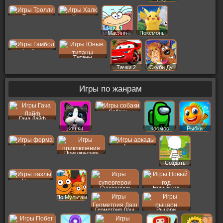
Тролли
Халк
Масяня
Покемоны
Гамбол
Титаны
Тачки 2
Скуби Ду
Игры по жанрам
Собаки
Гача Лайф
Кошки
Космос
Рыбки
Ферма
Аркады
Приключения
Создать
Пер
Пазлы
Супергерои
Новый год
По Мультам
Геометрия Даш
Рыцари