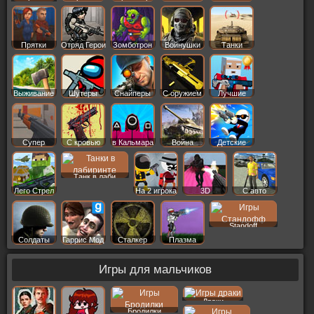
Старс
Прятки
Отряд Герои
Зомботрон
Войнушки
Танки
Выживание
Шутеры
Снайперы
С оружием
Лучшие
Супер
С кровью
в Кальмара
Война
Детские
Танк в лаби
Лего Стрел
На 2 игрока
3D
С авто
Standoff
Солдаты
Гаррис Мод
Сталкер
Плазма
Игры для мальчиков
Драки
Бродилки