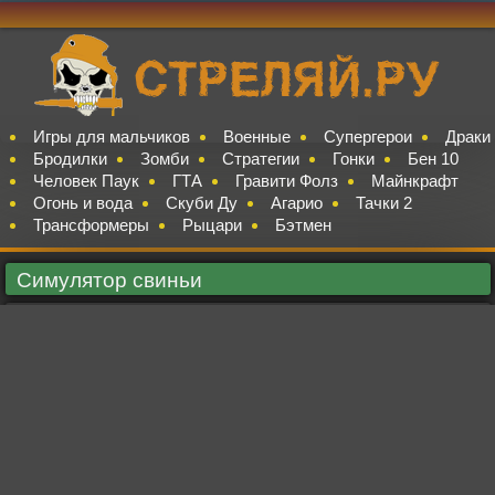
Игры для мальчиков
Военные
Супергерои
Драки
Бродилки
Зомби
Стратегии
Гонки
Бен 10
Человек Паук
ГТА
Гравити Фолз
Майнкрафт
Огонь и вода
Скуби Ду
Агарио
Тачки 2
Трансформеры
Рыцари
Бэтмен
Симулятор свиньи