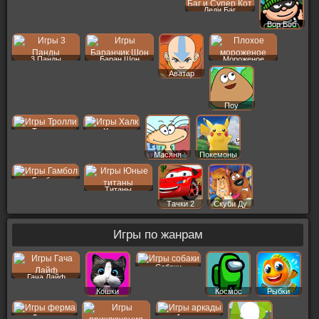
Леди Баг
Вор Боб
3 Панды
Баран Шон
Мороженое
Аватар
Поу
Тролли
Халк
Масяня
Покемоны
Гамбол
Титаны
Тачки 2
Скуби Ду
Игры по жанрам
Собаки
Гача Лайф
Кошки
Космос
Рыбки
Ферма
Аркады