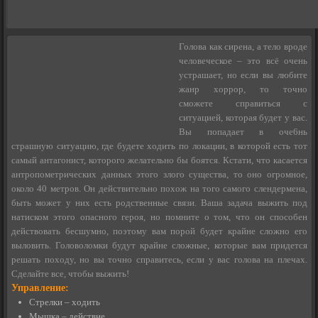
Голова как сирена, а тело вроде
человеческое – это всё очень
устрашает, но если вы любите
жанр хоррор, то точно
сможете справиться с
ситуацией, которая будет у вас.
Вы попадает в оче6нь
страшную ситуацию, где будете ходить по локации, в которой есть тот
самый антагонист, которого желательно бы боятся. Кстати, что касается
антропометрических данных этого злого существа, то оно огромное,
около 40 метров. Он действительно похож на того самого слендермена,
быть может у них есть родственные связи. Ваша задача выжить под
натиском этого опасного героя, но помните о том, что он способен
действовать бесшумно, поэтому вам порой будет крайне сложно его
выловить. Головоломки будут крайне сложные, которые вам придется
решать походу, но вы точно справитесь, если у вас голова на плечах.
Сделайте все, чтобы выжить!
Управление:
Стрелки – ходить
Мышка – действие