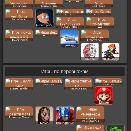
Бен 10
Эволюция
Генри Стик
Fall Guys
По Сети
Стелс
Автобусы
Антистресс
1234567890
A4
Векс
Поиск пред
Стратегии
Леталки
Квесты
ФНФ моды
Игры по персонажам
Капхед
Бэтмен
Салли Фейс
Улитка Боб
Марио
Гравити Фолз
Рейнджеры
Момо
Трансформеры