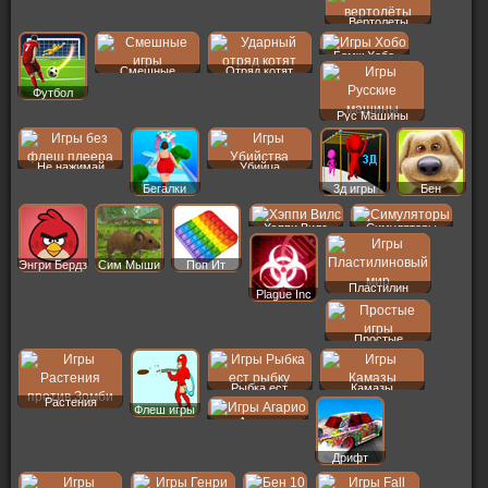
Вертолеты
Бомж Хобо
Смешные
Отряд котят
Футбол
Рус Машины
Не нажимай
Убийца
Бегалки
3д игры
Бен
Хэппи Вилс
Симуляторы
Энгри Бердз
Сим Мыши
Поп Ит
Пластилин
Plague Inc
Простые
Рыбка ест
Камазы
Растения
Флеш игры
Агарио
Дрифт