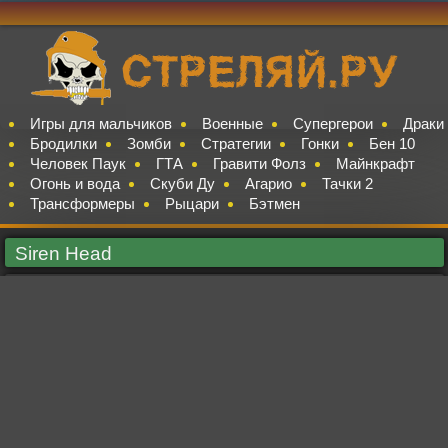
Игры для мальчиков
Военные
Супергерои
Драки
Бродилки
Зомби
Стратегии
Гонки
Бен 10
Человек Паук
ГТА
Гравити Фолз
Майнкрафт
Огонь и вода
Скуби Ду
Агарио
Тачки 2
Трансформеры
Рыцари
Бэтмен
Siren Head