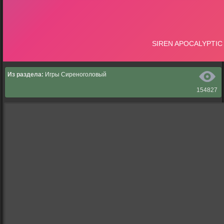
Из раздела:
Игры Сиреноголовый
154827