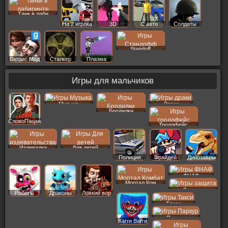
Танк в лаби
На 2 игрока
3D
С авто
Солдаты
Standoff
Гаррис Мод
Сталкер
Плазма
Игры для мальчиков
Музыка
Драки
Бродилки
СловоПацана
Троллфейс
Издевалки
Для детей
Полиция
Фрайдей
Динозавры
ФНАФ
Мортал Ком
Защита
Роботы
Драконы
Ловкий вор
Такси
Паркур
Хагги Вагги