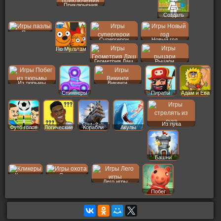
Приключения
Создать
Пер
Пазлы
Супергерои
Новый год
По Мультам
Геометрия Даш
Рыцари
Из тюрьмы
Викинги
Спиннеры
Пираты
Адам и Ева
Из лука
Футб голов
Логические
Корабли
Акулы
Башни
Кликеры
Охота
Лего игры
Побег