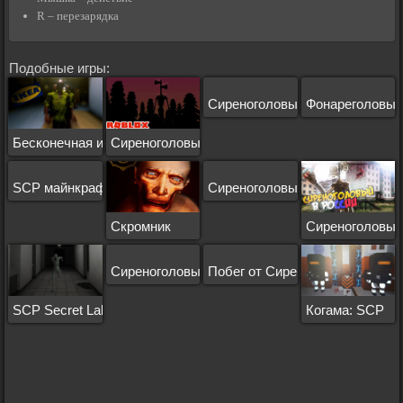
R – перезарядка
Подобные игры:
Сиреноголовый Майнкрафт
Фонареголовый
Бесконечная икеа
Сиреноголовый Роблокс
SCP майнкрафт
Сиреноголовый ГТА 5
Скромник
Сиреноголовый
Сиреноголовый: Звуки отчаяния
Побег от Сиреноголового
SCP Secret Laboratory
Когама: SCP