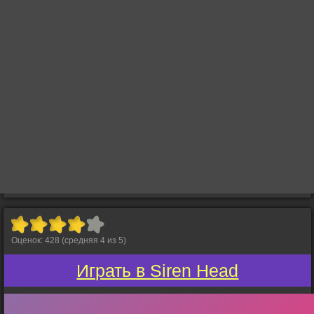
Оценок:
428
(средняя
4
из
5
)
Играть в Siren Head