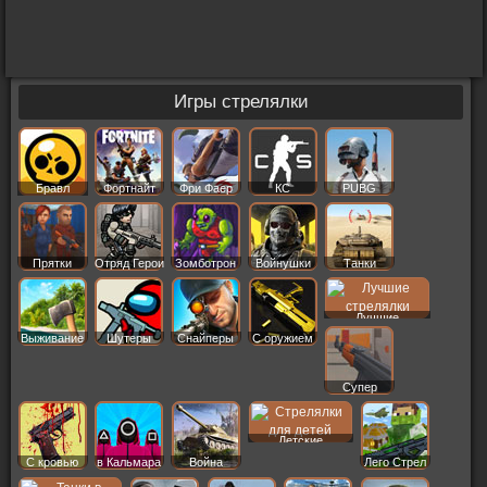
Игры стрелялки
Бравл
Фортнайт
Фри Фаер
КС
PUBG
Старс
Прятки
Отряд Герои
Зомботрон
Войнушки
Танки
Лучшие
Выживание
Шутеры
Снайперы
С оружием
Супер
Детские
С кровью
в Кальмара
Война
Лего Стрел