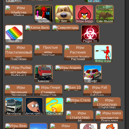
Бомж Хобо
Бегалки
Убийца
3д игры
Бен
Энгри Бердз
Сим Мыши
Хэппи Вилс
Симуляторы
Поп Ит
Plague Inc
Простые
Пластилин
Растения
Флеш игры
Агарио
Рыбка ест
Камазы
Дрифт
Бен 10
Эволюция
Генри Стик
Fall Guys
Стелс
1234567890
Автобусы
Антистресс
По Сети
A4
Поиск пред