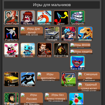
Игры для мальчиков
СловоПацана
Музыка
Бродилки
Драки
Троллфейс
Для детей
Издевалки
Полиция
Фрайдей
Динозавры
ФНАФ
Защита
Роботы
Драконы
Ловкий вор
Мортал Ком
Хагги Вагги
Вертолеты
Смешные
Такси
Паркур
Футбол
Отряд котят
Не нажимай
Рус Машины