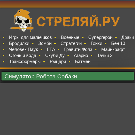
Игры для мальчиков
Военные
Супергерои
Драки
Бродилки
Зомби
Стратегии
Гонки
Бен 10
Человек Паук
ГТА
Гравити Фолз
Майнкрафт
Огонь и вода
Скуби Ду
Агарио
Тачки 2
Трансформеры
Рыцари
Бэтмен
Симулятор Робота Собаки