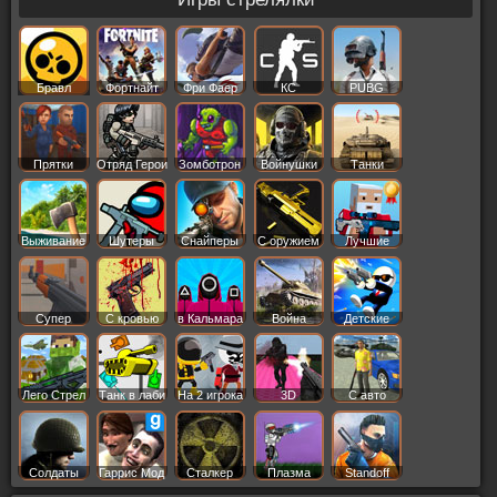
Бравл
Фортнайт
Фри Фаер
КС
PUBG
Старс
Прятки
Отряд Герои
Зомботрон
Войнушки
Танки
Выживание
Шутеры
Снайперы
С оружием
Лучшие
Супер
С кровью
в Кальмара
Война
Детские
Лего Стрел
Танк в лаби
На 2 игрока
3D
С авто
Солдаты
Гаррис Мод
Сталкер
Плазма
Standoff