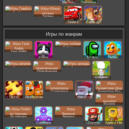
Масяня
Покемоны
Гамбол
Титаны
Тачки 2
Скуби Ду
Игры по жанрам
Собаки
Гача Лайф
Кошки
Космос
Рыбки
Ферма
Аркады
Приключения
Создать
Пер
Супергерои
Геометрия Даш
Пазлы
По Мультам
Новый год
Рыцари
Из тюрьмы
Викинги
Спиннеры
Пираты
Адам и Ева