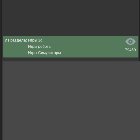
Из раздела:
Игры 3d
Игры роботы
79469
Игры Симуляторы