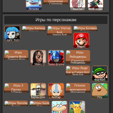
Векс
Стратегии
Леталки
Квесты
ФНФ моды
Игры по персонажам
Капхед
Бэтмен
Улитка Боб
Салли Фейс
Марио
Гравити Фолз
Рейнджеры
Момо
Трансформеры
Леди Баг
Вор Боб
3 Панды
Мороженое
Баран Шон
Аватар
Поу
Тролли
Халк