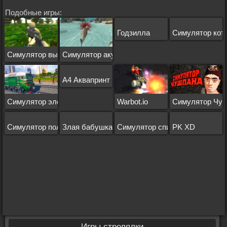
Подобные игры:
Годзилла
Симулятор кот
Симулятор выживания
Симулятор акулы
А4 Аквапринт мастерская челленж
Симулятор электрички
Warbot.io
Симулятор Чу
Симулятор полета
Злая бабушка: Майами
Симулятор спиннера
PK XD
Игры стрелялки