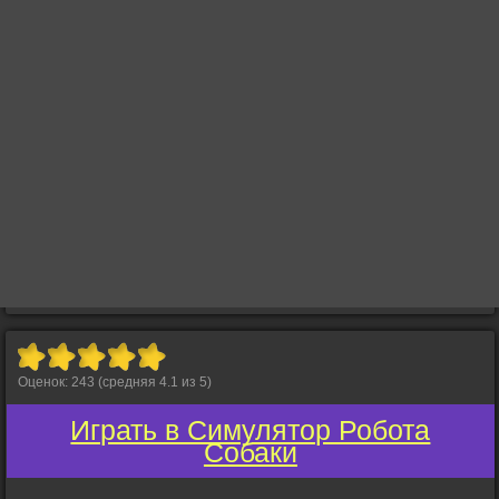
Оценок:
243
(средняя
4.1
из
5
)
Играть в Симулятор Робота
Собаки