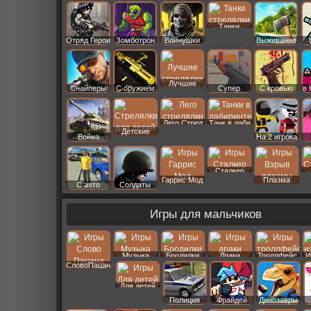
Старс
Танки
Отряд Герои
Зомботрон
Войнушки
Выживание
Лучшие
Снайперы
С оружием
Супер
С кровью
в 
Лего Стрел
Танк в лаби
Детские
Война
На 2 игрока
Сталкер
Гаррис Мод
Плазма
С авто
Солдаты
Игры для мальчиков
Музыка
Бродилки
Драки
Троллфейс
И
СловоПацана
Для детей
Полиция
Фрайдей
Динозавры