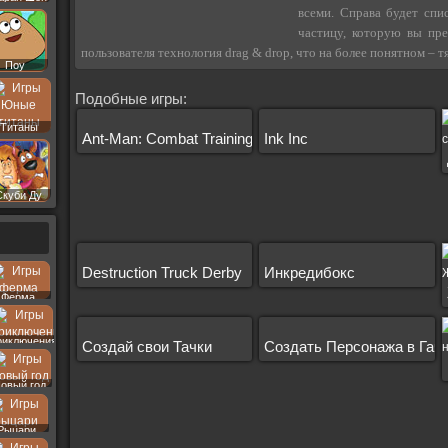
всеми. Справа будет спи
частицу, которую вы пре
пользователя технология drag & drop, что на более понятном – т
Поу
Подобные игры:
Титаны
Ant-Man: Combat Training
Ink Inc
Скуби Ду
Destruction Truck Derby
Инкредибокс
Ферма
риключения
Создай свои Тачки
Создать Персонажа в Гач
овый год
Рыцари