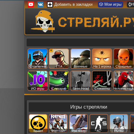
Добавить в закладки
🎲 Мои игры
⌚Н
Стрелялки
ГТА
Военные
На 1 игрока
Страшные
ИО игры
Слизарио
Siren Head
Стикмены
Человек паук
Игры стрелялки
Бравл
Фортнайт
Фри Фаер
КС
PUBG