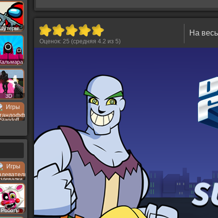
Шутеры
На весь
Оценок:
25
(средняя
4.2
из
5
)
Кальмара
3D
Standoff
здевалки
Роботы