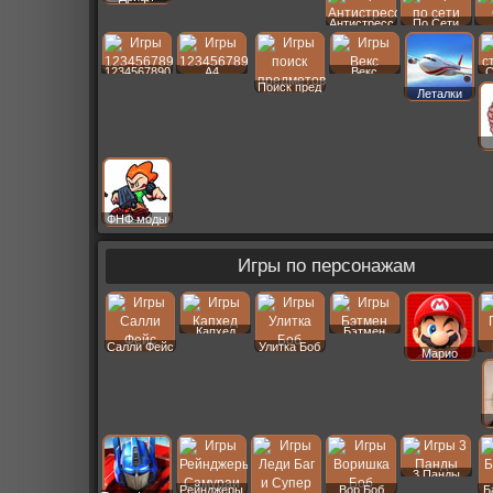
Антистресс
По Сети
1234567890
A4
Векс
С
Поиск пред
Леталки
ФНФ моды
Игры по персонажам
Капхед
Бэтмен
Салли Фейс
Улитка Боб
Марио
3 Панды
Рейнджеры
Вор Боб
Б