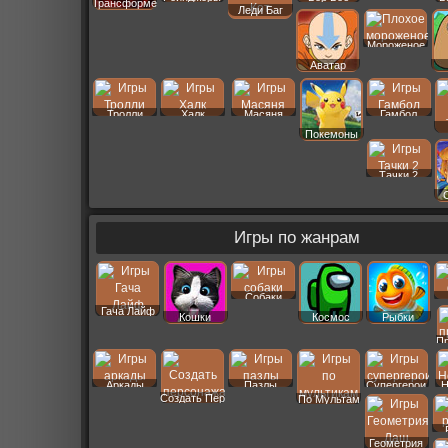
Трансформеры
Леди Баг
Мороженое
Аватар
Тролли
Халк
Масяня
Гамбол
Покемоны
Тачки 2
Игры по жанрам
Собаки
Гача Лайф
Кошки
Космос
Рыбки
П
Аркады
Пазлы
Супергерои
Н
Создать Пер
По Мультам
Геометрия