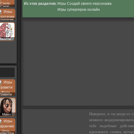
Из этих разделов:
Игры Создай своего персонажа
Стелс
Игры супергерои онлайн
тратегии
Квесты
Гравити
Фолз
Наверное, и ты когда-то 
Момо
немного модернизировать,
тебе подобные действи
идеального силача, кото
аран Шон