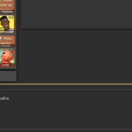
з тюрьмы
огические
Охота
Побег
сайта