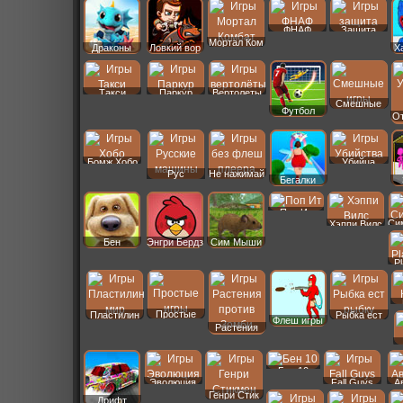
ФНАФ
Защита
Мортал Ком
Драконы
Ловкий вор
Х
Такси
Паркур
Вертолеты
Смешные
Футбол
От
Бомж Хобо
Убийца
Рус
Не нажимай
Бегалки
Машины
Поп Ит
Си
Хэппи Вилс
Бен
Энгри Бердз
Сим Мыши
P
Простые
Пластилин
Рыбка ест
Флеш игры
Растения
Бен 10
Эволюция
Fall Guys
А
Генри Стик
Дрифт