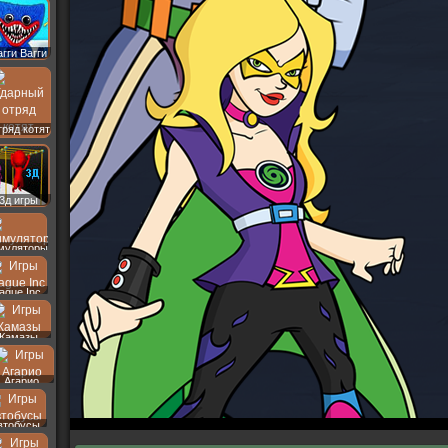
агги Вагги
ряд котят
3д игры
муляторы
lague Inc
Камазы
Агарио
втобусы