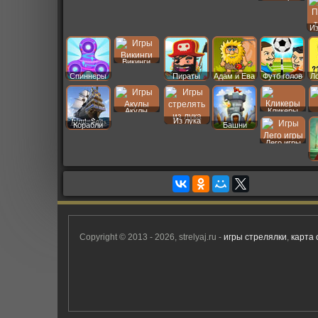
Даш
И
Викинги
Спиннеры
Пираты
Адам и Ева
Футб голов
Л
Кликеры
Акулы
Из лука
Корабли
Башни
Лего игры
Copyright © 2013 - 2026, strelyaj.ru -
игры стрелялки
,
карта 