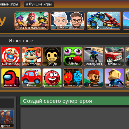
овые игры
♕Лучшие игры
Мини игры
На двоих
Игры для мальчиков
Известные
Кик Зе Бади
Аниматроник
Бенди
Зомби
Мотоциклы
Машины
Амонг Ас
Вилли
Красный шар
Огонь и Вода
Орион
Когама
М
Создай своего супергероя
Прятки