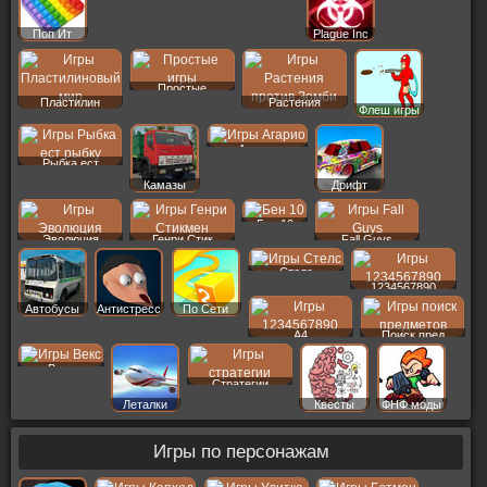
Поп Ит
Plague Inc
Простые
Пластилин
Растения
Флеш игры
Агарио
Рыбка ест
Камазы
Дрифт
Бен 10
Эволюция
Генри Стик
Fall Guys
Стелс
1234567890
Автобусы
Антистресс
По Сети
A4
Поиск пред
Векс
Стратегии
Леталки
Квесты
ФНФ моды
Игры по персонажам