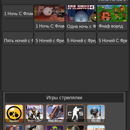
1 Ночь С Флампи
1 Ночь С Флампи 2
Фнаф ворлд
Одна ночь с Флампи 3
Пять ночей с Фредди 4
5 Ночей с Фредди 3
5 Ночей с Фредди 2
5 Ночей С Фред
Игры стрелялки
Бравл
Фортнайт
Фри Фаер
КС
PUBG
Старс