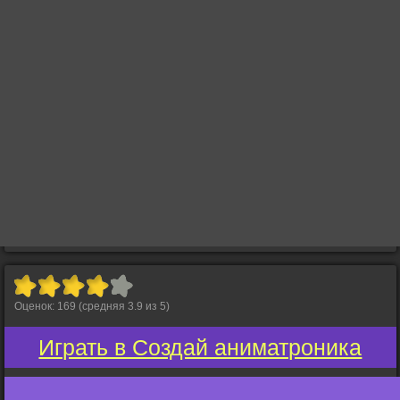
Оценок:
169
(средняя
3.9
из
5
)
Играть в Создай аниматроника