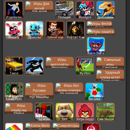
Для детей
Издевалки
Полиция
Фрайдей
Динозавры
ФНАФ
Защита
Роботы
Драконы
Ловкий вор
Мортал Ком
Хагги Вагги
Вертолеты
Смешные
Такси
Паркур
Футбол
Отряд котят
Не нажимай
Рус Машины
Бомж Хобо
Бегалки
Убийца
3д игры
Бен
Энгри Бердз
Сим Мыши
Хэппи Вилс
Симуляторы