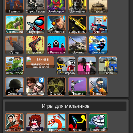
Прятки
Отряд Герои
Зомботрон
Войнушки
Танки
Выживание
Шутеры
Снайперы
С оружием
Лучшие
Супер
С кровью
в Кальмара
Война
Детские
Танк в лаби
Лего Стрел
На 2 игрока
3D
С авто
Солдаты
Гаррис Мод
Сталкер
Плазма
Standoff
Игры для мальчиков
СловоПацана
Музыка
Бродилки
Драки
Троллфейс