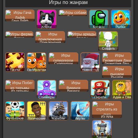
Игры по жанрам
Собаки
Гача Лайф
Кошки
Космос
Рыбки
Ферма
Аркады
Приключения
Создать
Пер
Супергерои
Геометрия Даш
Пазлы
По Мультам
Новый год
Рыцари
Из тюрьмы
Викинги
Спиннеры
Пираты
Адам и Ева
Из лука
Футб голов
Логические
Корабли
Акулы
Башни