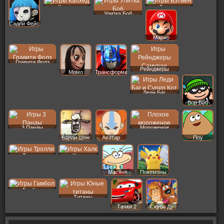
Капхед
Бэтмен
Улитка Боб
Салли Фейс
Марио
Гравити Фолз
Рейнджеры
Момо
Трансформеры
Леди Баг
Вор Боб
3 Панды
Мороженое
Баран Шон
Аватар
Поу
Тролли
Халк
Масяня
Покемоны
Гамбол
Титаны
Тачки 2
Скуби Ду