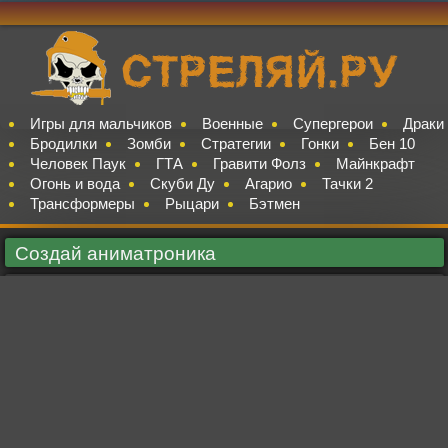
Игры для мальчиков
Военные
Супергерои
Драки
Бродилки
Зомби
Стратегии
Гонки
Бен 10
Человек Паук
ГТА
Гравити Фолз
Майнкрафт
Огонь и вода
Скуби Ду
Агарио
Тачки 2
Трансформеры
Рыцари
Бэтмен
Создай аниматроника