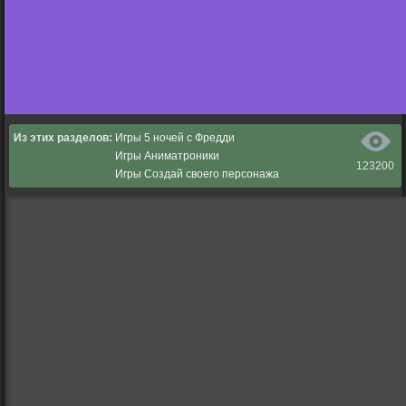
Из этих разделов:
Игры 5 ночей с Фредди
Игры Аниматроники
123200
Игры Создай своего персонажа