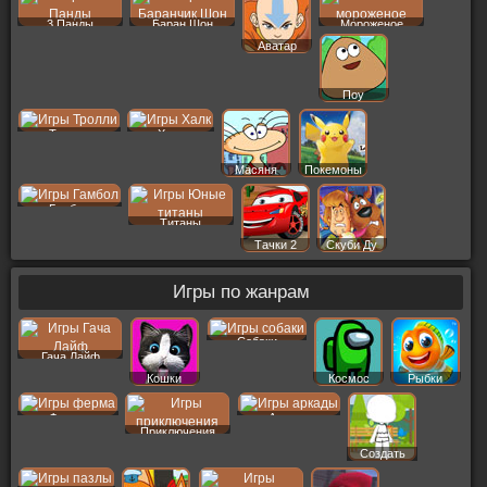
3 Панды
Баран Шон
Мороженое
Аватар
Поу
Тролли
Халк
Масяня
Покемоны
Гамбол
Титаны
Тачки 2
Скуби Ду
Игры по жанрам
Собаки
Гача Лайф
Кошки
Космос
Рыбки
Ферма
Аркады
Приключения
Создать
Пер