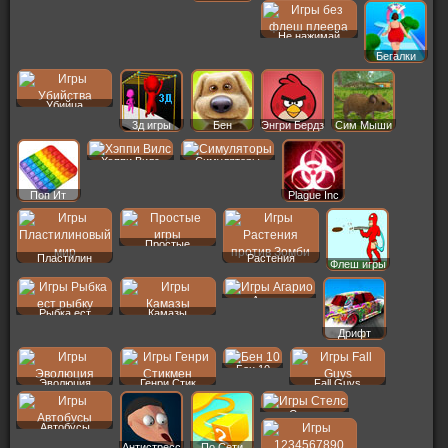
Не нажимай
Бегалки
Убийца
3д игры
Бен
Энгри Бердз
Сим Мыши
Хэппи Вилс
Симуляторы
Поп Ит
Plague Inc
Простые
Пластилин
Растения
Флеш игры
Агарио
Рыбка ест
Камазы
Дрифт
Бен 10
Эволюция
Генри Стик
Fall Guys
Стелс
Автобусы
Антистресс
По Сети