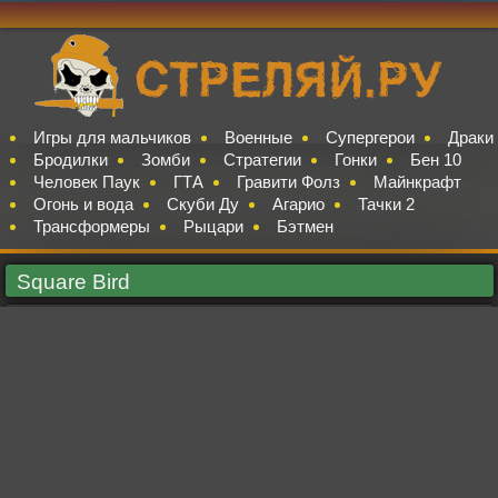
Игры для мальчиков
Военные
Супергерои
Драки
Бродилки
Зомби
Стратегии
Гонки
Бен 10
Человек Паук
ГТА
Гравити Фолз
Майнкрафт
Огонь и вода
Скуби Ду
Агарио
Тачки 2
Трансформеры
Рыцари
Бэтмен
Square Bird