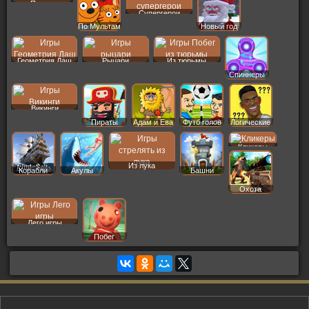
Пазлы
Супергерои
По Мультам
Новый год
Геометрия Даш
Рыцари
Из тюрьмы
Спиннеры
Викинги
Пираты
Адам и Ева
Футб голов
Логические
Кликеры
Из лука
Корабли
Акулы
Башни
Охота
Лего игры
Побег