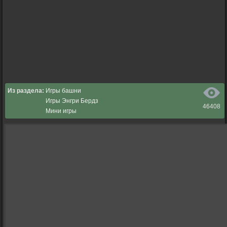
Из раздела:
Игры башни
Игры Энгри Бердз
46408
Мини игры