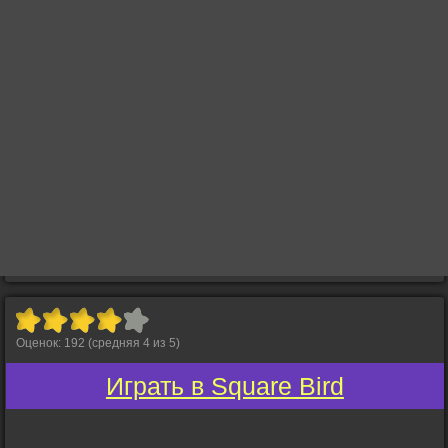
Оценок:
192
(средняя
4
из
5
)
Играть в Square Bird