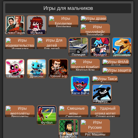
Игры для мальчиков
Драки
Бродилки
СловоПацана
Музыка
Троллфейс
Издевалки
Для детей
Полиция
Фрайдей
Динозавры
ФНАФ
Мортал Ком
Защита
Роботы
Драконы
Ловкий вор
Такси
Хагги Вагги
Паркур
Вертолеты
Смешные
Отряд котят
Футбол
Рус Машины
Бомж Хобо