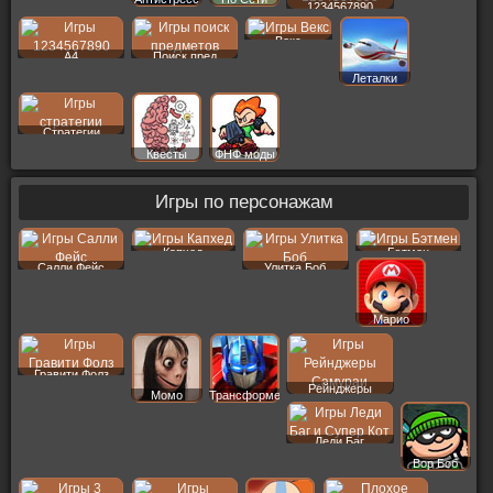
1234567890
Векс
A4
Поиск пред
Леталки
Стратегии
Квесты
ФНФ моды
Игры по персонажам
Капхед
Бэтмен
Салли Фейс
Улитка Боб
Марио
Гравити Фолз
Рейнджеры
Момо
Трансформеры
Леди Баг
Вор Боб