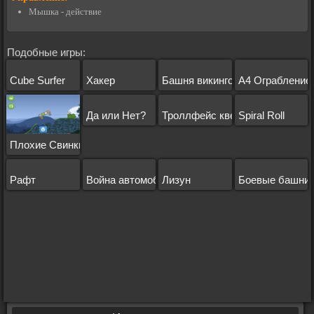
Мышка - действие
Подобные игры:
Cube Surfer
Хакер
Башня викингов
А4 Ограбление
Да или Нет?
Троллфейс квест: хоррор 2
Spiral Roll
Плохие Свинки 2017
Рафт
Война автомобилей
Лизун
Боевые башни