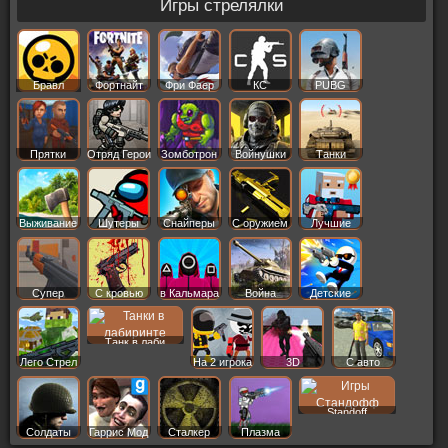
Игры стрелялки
Бравл
Фортнайт
Фри Фаер
КС
PUBG
Старс
Прятки
Отряд Герои
Зомботрон
Войнушки
Танки
Выживание
Шутеры
Снайперы
С оружием
Лучшие
Супер
С кровью
в Кальмара
Война
Детские
Танк в лаби
Лего Стрел
На 2 игрока
3D
С авто
Standoff
Солдаты
Гаррис Мод
Сталкер
Плазма