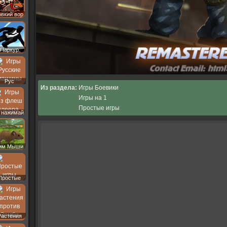
вкий вор
Паркур
Рус
Из раздела:
Игры Боевики
Машины
Игры на 1
Простые игры
 нажимай
им Мыши
Простые
Растения