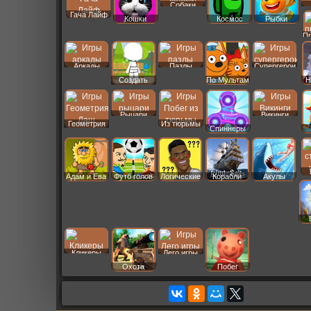
Собаки
Гача Лайф
Кошки
Космос
Рыбки
П
Аркады
Пазлы
Супергерои
Создать
По Мультам
Н
Пер
Рыцари
Викинги
Геометрия
Из тюрьмы
Спиннеры
Даш
Адам и Ева
Футб голов
Логические
Корабли
Акулы
Кликеры
Лего игры
Охота
Побег