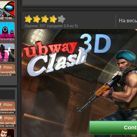
Шутеры
На весь
Оценок:
207
(средняя
3.9
из
5
)
Кальмара
3D
Standoff
здевалки
Для детей