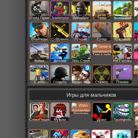
Старс
Отряд Герои
Зомботрон
Войнушки
Танки
Выживание
Снайперы
С оружием
Лучшие
Супер
С кровью
в 
Танк в лаби
Война
Детские
Лего Стрел
На 2 игрока
С авто
Солдаты
Гаррис Мод
Сталкер
Плазма
Игры для мальчиков
Бродилки
И
СловоПацана
Музыка
Драки
Троллфейс