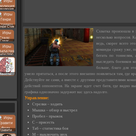
волюция
енри Стик
Схватка произошла в 
несколько вопросов. К
Стелс
ведь, скорее всего эт
команды сражу уже, по
34567890
бегать по тоннелям,
выследить боевиков к
больше, благо для эт
умело прятаться, а после этого внезапно появляться там, где в
Квесты
Действуйте не сами, а вместе с другими представителями кома
действий оппонентов. На экране идет счет битв, где видно вы
графика однозначно задержит вас здесь надолго.
Управление:
Стрелки – ходить
Мышка – обзор и выстрел
Пробел – прыжок
С – присесть
Таб – статистика боя
Гравити
Фолз
M – выключить звук