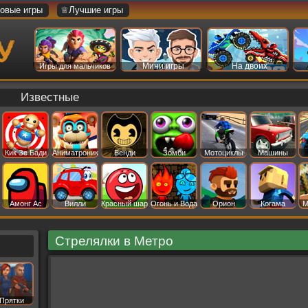
овые игры
♕Лучшие игры
Мини игры
На двоих
Игры для мальчиков
Известные
Кик Зе Бади
Аниматроник
Бенди
Зомби
Мотоциклы
Машины
Амонг Ас
Вилли
Красный шар
Огонь и Вода
Орион
Когама
М
Стрелялки в Метро
Прятки