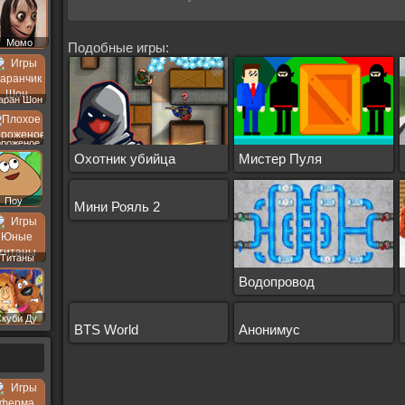
Момо
Подобные игры:
аран Шон
роженое
Охотник убийца
Мистер Пуля
Поу
Мини Рояль 2
Титаны
Водопровод
Скуби Ду
BTS World
Анонимус