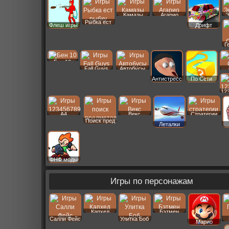
Камазы
Агарио
Э
Рыбка ест
Флеш игры
Дрифт
Г
Бен 10
Fall Guys
Автобусы
Антистресс
По Сети
12
A4
Векс
Стратегии
Поиск пред
Леталки
ФНФ моды
Игры по персонажам
Капхед
Бэтмен
Салли Фейс
Улитка Боб
Марио