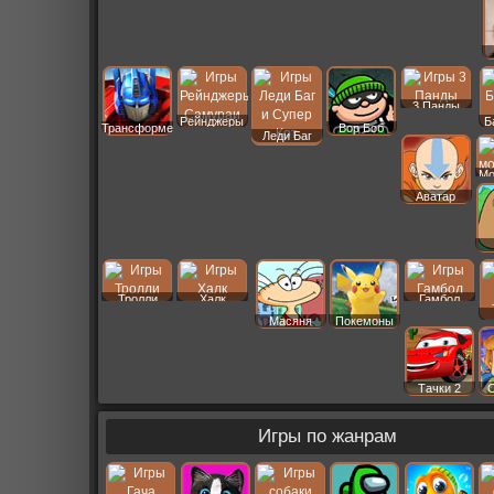
3 Панды
Рейнджеры
Б
Трансформеры
Вор Боб
Леди Баг
Мо
Аватар
Тролли
Халк
Гамбол
Масяня
Покемоны
Тачки 2
Игры по жанрам