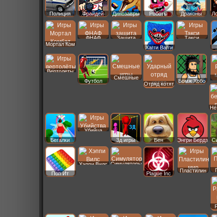
Полиция
Фрайдей
Динозавры
Роботы
Драконы
Ло
ФНАФ
Защита
Такси
Мортал Ком
Хагги Вагги
Вертолеты
Смешные
Футбол
Бомж Хобо
Отряд котят
Не
Убийца
Бегалки
3д игры
Бен
Энгри Бердз
С
Симуляторы
Хэппи Вилс
Пластилин
Поп Ит
Plague Inc