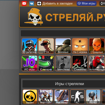
Добавить в закладки
🎲 Мои игры
⌚Н
Стрелялки
ГТА
Военные
На 1 игрока
Страшные
ИО игры
Слизарио
Siren Head
Стикмены
Человек паук
Игры стрелялки
Бравл
Фортнайт
Фри Фаер
КС
PUBG