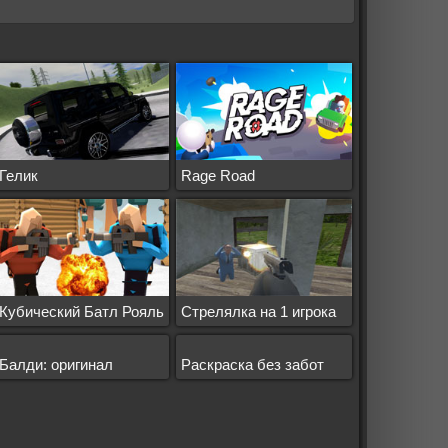
Гелик
Rage Road
Кубический Батл Рояль
Стрелялка на 1 игрока
Балди: оригинал
Раскраска без забот