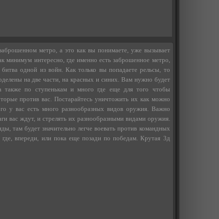
заброшенном метро, а это как вы понимаете, уже вызывает
ак минимум интересно, где именно есть заброшенное метро,
о битва одной из войн. Как только вы попадаете рельсы, то
делены на две части, на красных и синих. Вам нужно будет
 а также по ступенькам и много где еще для того чтобы
оторые против вас. Постарайтесь уничтожить их как можно
ого у вас есть много разнообразных видов оружия. Важно
раги вас ждут, и стрелять их разнообразными видами оружия.
нды, там будет значительно легче воевать против командных
 где, впереди, или пока еще позади по победам. Крутая 3д