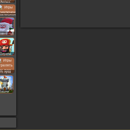
Ферма
риключения
овый год
Пираты
Из лука
Башни