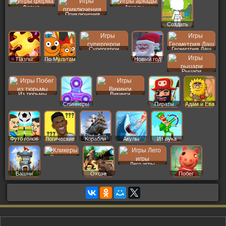
Ферма
Аркады
Приключения
Создать
Пер
Супергерои
Геометрия Даш
Пазлы
По Мультам
Новый год
Рыцари
Из тюрьмы
Викинги
Спиннеры
Пираты
Адам и Ева
Футб голов
Логические
Корабли
Акулы
Из лука
Кликеры
Лего игры
Башни
Охота
Побег