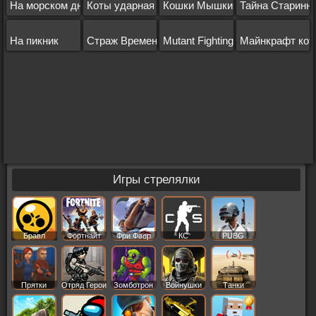
На морском дне
Коты ударная сила лига
Кошки Мышки
Тайна Старинн
На пикник
Страж Времени: Поиск предметов
Mutant Fighting Cup 2
Майнкрафт кот
Игры стрелялки
Бравл
Фортнайт
Фри Фаер
КС
PUBG
Старс
Прятки
Отряд Герои
Зомботрон
Войнушки
Танки