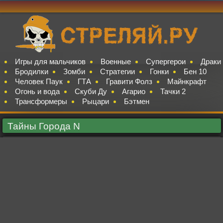
Игры для мальчиков
Военные
Супергерои
Драки
Бродилки
Зомби
Стратегии
Гонки
Бен 10
Человек Паук
ГТА
Гравити Фолз
Майнкрафт
Огонь и вода
Скуби Ду
Агарио
Тачки 2
Трансформеры
Рыцари
Бэтмен
Тайны Города N