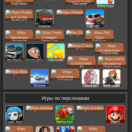
Пластилин
Растения
Флеш игры
Агарио
Рыбка ест
Камазы
Дрифт
Бен 10
Эволюция
Генри Стик
Fall Guys
Стелс
1234567890
Автобусы
Антистресс
По Сети
A4
Поиск пред
Векс
Стратегии
Леталки
Квесты
ФНФ моды
Игры по персонажам
Капхед
Бэтмен
Салли Фейс
Улитка Боб
Марио