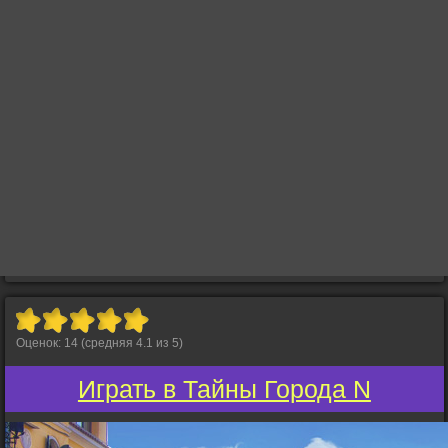
Оценок:
14
(средняя
4.1
из
5
)
Играть в Тайны Города N