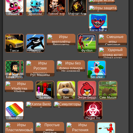
ФНАФ
Защита
Роботы
Драконы
Ловкий вор
Мортал Ком
Хагги Вагги
Вертолеты
Смешные
Такси
Паркур
Футбол
Отряд котят
Не нажимай
Рус Машины
Бомж Хобо
Бегалки
Убийца
3д игры
Бен
Энгри Бердз
Сим Мыши
Хэппи Вилс
Симуляторы
Поп Ит
Plague Inc
Простые