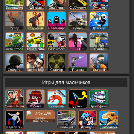
Выживание
Шутеры
Снайперы
С оружием
Лучшие
Супер
С кровью
в Кальмара
Война
Детские
Лего Стрел
Танк в лаби
На 2 игрока
3D
С авто
Солдаты
Гаррис Мод
Сталкер
Плазма
Standoff
Игры для мальчиков
СловоПацана
Музыка
Бродилки
Драки
Троллфейс
Для детей
Издевалки
Полиция
Фрайдей
Динозавры