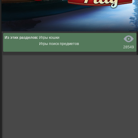
Из этих разделов:
Игры кошки
Игры поиск предметов
28549