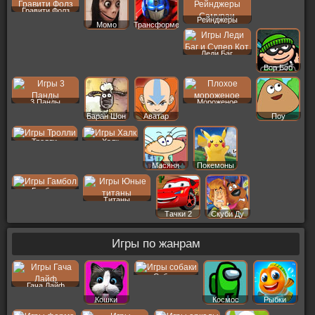
Гравити Фолз
Рейнджеры
Момо
Трансформеры
Леди Баг
Вор Боб
3 Панды
Мороженое
Баран Шон
Аватар
Поу
Тролли
Халк
Масяня
Покемоны
Гамбол
Титаны
Тачки 2
Скуби Ду
Игры по жанрам
Собаки
Гача Лайф
Кошки
Космос
Рыбки