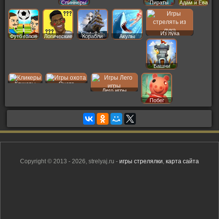
Спиннеры
Пираты
Адам и Ева
Из лука
Футб голов
Логические
Корабли
Акулы
Башни
Кликеры
Охота
Лего игры
Побег
Copyright © 2013 - 2026, strelyaj.ru -
игры стрелялки
,
карта сайта