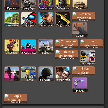
Прятки
Отряд Герои
Зомботрон
Войнушки
Танки
Лучшие
Выживание
Шутеры
Снайперы
С оружием
Супер
Детские
Лего Стрел
С кровью
в Кальмара
Война
Танк в лаби
На 2 игрока
Сталкер
3D
С авто
Солдаты
Гаррис Мод
Плазма
Standoff