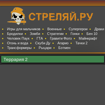
Игры для мальчиков
Военные
Супергерои
Драки
Бродилки
Зомби
Стратегии
Гонки
Бен 10
Человек Паук
ГТА
Гравити Фолз
Майнкрафт
Огонь и вода
Скуби Ду
Агарио
Тачки 2
Трансформеры
Рыцари
Бэтмен
Террария 2