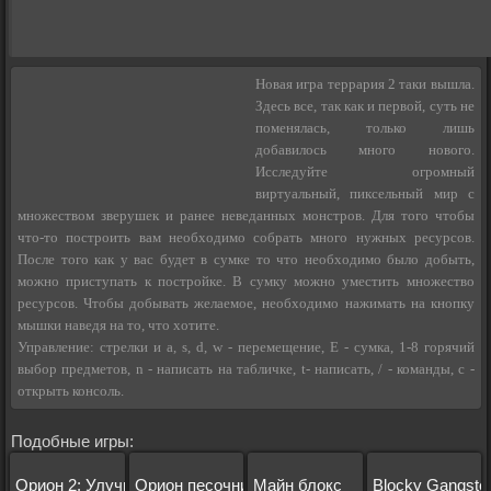
Новая игра террария 2 таки вышла.
Здесь все, так как и первой, суть не
поменялась, только лишь
добавилось много нового.
Исследуйте огромный
виртуальный, пиксельный мир с
множеством зверушек и ранее неведанных монстров. Для того чтобы
что-то построить вам необходимо собрать много нужных ресурсов.
После того как у вас будет в сумке то что необходимо было добыть,
можно приступать к постройке. В сумку можно уместить множество
ресурсов. Чтобы добывать желаемое, необходимо нажимать на кнопку
мышки наведя на то, что хотите.
Управление: стрелки и a, s, d, w - перемещение, E - сумка, 1-8 горячий
выбор предметов, n - написать на табличке, t- написать, / - команды, c -
открыть консоль.
Подобные игры:
Орион 2: Улучшенный
Орион песочница
Майн блокс
Blocky Gangster