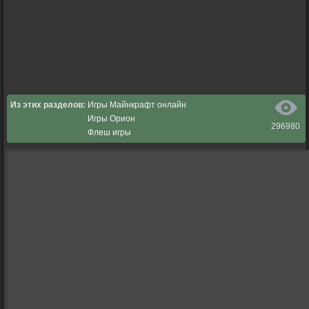
Из этих разделов:
Игры Майнкрафт онлайн
Игры Орион
296980
Флеш игры