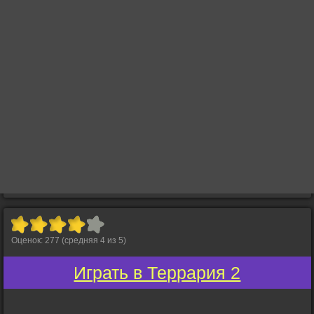
Оценок:
277
(средняя
4
из
5
)
Играть в Террария 2