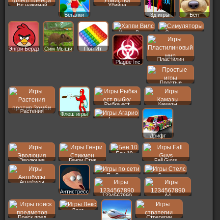
Не нажимай
Убийца
Бегалки
3д игры
Бен
Хэппи Вилс
Симуляторы
Энгри Бердз
Сим Мыши
Поп Ит
Пластилин
Plague Inc
Простые
Рыбка ест
Камазы
Растения
Флеш игры
Агарио
Дрифт
Бен 10
Эволюция
Генри Стик
Fall Guys
По Сети
Стелс
Автобусы
Антистресс
1234567890
A4
Векс
Поиск пред
Стратегии