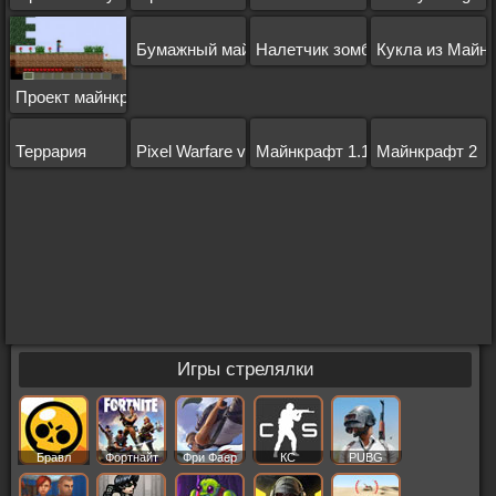
Бумажный майнкрафт 2д
Налетчик зомби
Кукла из Майн
Проект майнкрафт
Террария
Pixel Warfare v5
Майнкрафт 1.1.2
Майнкрафт 2
Игры стрелялки
Бравл
Фортнайт
Фри Фаер
КС
PUBG
Старс