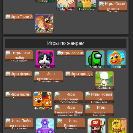
Поу
Масяня
Покемоны
Титаны
Тачки 2
Скуби Ду
Игры по жанрам
Собаки
Гача Лайф
Кошки
Космос
Рыбки
Ферма
Аркады
Приключения
Создать
Пер
Пазлы
Супергерои
Новый год
По Мультам
Геометрия Даш
Рыцари
Из тюрьмы
Викинги