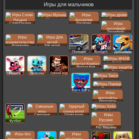
Игры для мальчиков
Музыка
Драки
СловоПацана
Бродилки
Троллфейс
Издевалки
Для детей
Полиция
Фрайдей
Динозавры
ФНАФ
Мортал Ком
Защита
Роботы
Драконы
Ловкий вор
Такси
Паркур
Хагги Вагги
Вертолеты
Бомж Хобо
Смешные
Отряд котят
Футбол
Рус Машины