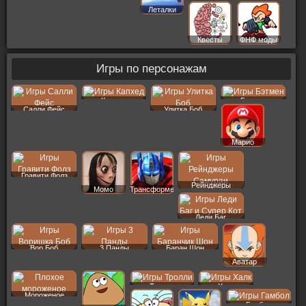
Леталки
Квесты
ФНФ моды
Игры по персонажам
Капхед
Бэтмен
Салли Фейс
Улитка Боб
Марио
Гравити Фолз
Рейнджеры
Момо
Трансформеры
Леди Баг
Вор Боб
3 Панды
Баран Шон
Аватар
Тролли
Халк
Мороженое
Гамбол