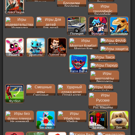
Музыка
Драки
Бродилки
СловоПацана
Троллфейс
Издевалки
Для детей
Полиция
Фрайдей
Динозавры
ФНАФ
Мортал Ком
Защита
Роботы
Драконы
Ловкий вор
Такси
Паркур
Хагги Вагги
Вертолеты
Бомж Хобо
Смешные
Отряд котят
Футбол
Рус Машины
Не нажимай
Убийца
Бегалки
3д игры
Бен