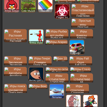
Хэппи Вилс
Симуляторы
Энгри Бердз
Сим Мыши
Поп Ит
Пластилин
Plague Inc
Простые
Рыбка ест
Камазы
Растения
Флеш игры
Агарио
Дрифт
Бен 10
Эволюция
Генри Стик
Fall Guys
По Сети
Стелс
Автобусы
Антистресс
1234567890
A4
Векс
Поиск пред
Стратегии
Леталки