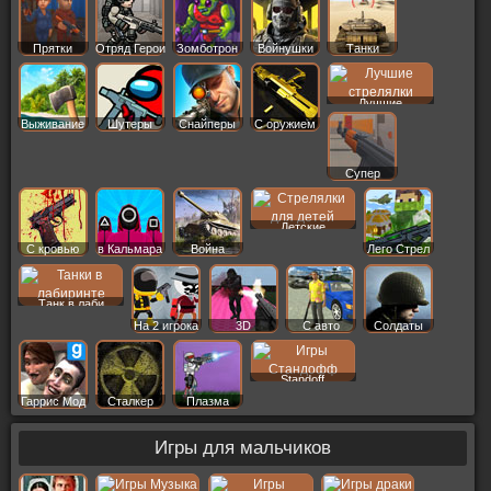
Прятки
Отряд Герои
Зомботрон
Войнушки
Танки
Лучшие
Выживание
Шутеры
Снайперы
С оружием
Супер
Детские
С кровью
в Кальмара
Война
Лего Стрел
Танк в лаби
На 2 игрока
3D
С авто
Солдаты
Standoff
Гаррис Мод
Сталкер
Плазма
Игры для мальчиков