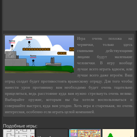
Игра очень похожа на
червячки, только здесь
главными действующими
лицами будут маленькие
человечки. В игру вообще
лучше всего играть вдвоем, или
лучше всего даже втроём. Ваш
отряд солдат будет противостоять вражескому отряду. Для того чтобы
нанести урон противнику вам необходимо будет очень тщательно
прицелиться, ведь расстояние куда вам нужно стрельнуть очень велико.
Выбирайте оружие, которым вы бы хотели воспользоваться и
совершайте выстрел, куда вам угодно. Хоть игра и старенькая, но очень
интересная, особенно если играть целой компанией.
Подобные игры: