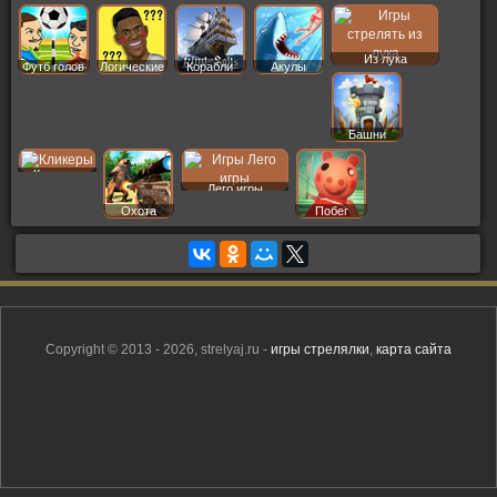
Из лука
Футб голов
Логические
Корабли
Акулы
Башни
Кликеры
Лего игры
Охота
Побег
Copyright © 2013 - 2026, strelyaj.ru -
игры стрелялки
,
карта сайта