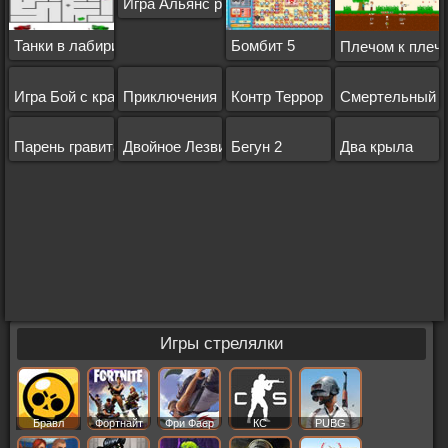
Игра Альянс роботов
Танки в лабиринте 1
Бомбит 5
Плечом к плеч
Игра Бой с краской
Приключения Мороженки
Контр Террор
Смертельный а
Парень гравитация
Двойное Лезвие
Бегун 2
Два крыла
Игры стрелялки
Бравл
Фортнайт
Фри Фаер
КС
PUBG
Старс