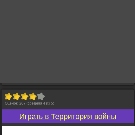
Оценок:
207
(средняя
4
из
5
)
Играть в Территория войны