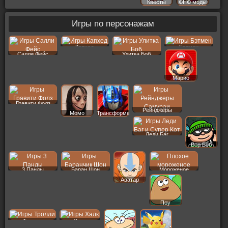
Квесты
ФНФ моды
Игры по персонажам
Капхед
Бэтмен
Салли Фейс
Улитка Боб
Марио
Гравити Фолз
Рейнджеры
Момо
Трансформеры
Леди Баг
Вор Боб
3 Панды
Баран Шон
Мороженое
Аватар
Поу
Тролли
Халк