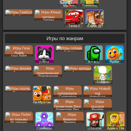
Масяня
Покемоны
Гамбол
Титаны
Тачки 2
Скуби Ду
Игры по жанрам
Собаки
Гача Лайф
Кошки
Космос
Рыбки
Ферма
Аркады
Приключения
Создать
Пер
Пазлы
Супергерои
Новый год
По Мультам
Геометрия Даш
Рыцари
Из тюрьмы
Викинги
Спиннеры
Пираты
Адам и Ева