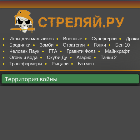
Игры для мальчиков
Военные
Супергерои
Драки
Бродилки
Зомби
Стратегии
Гонки
Бен 10
Человек Паук
ГТА
Гравити Фолз
Майнкрафт
Огонь и вода
Скуби Ду
Агарио
Тачки 2
Трансформеры
Рыцари
Бэтмен
Территория войны