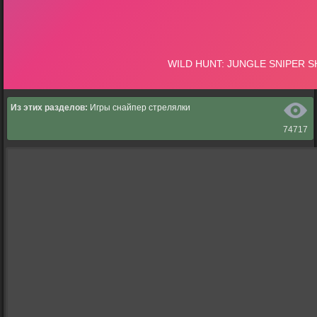
Из этих разделов:
Игры снайпер стрелялки
74717