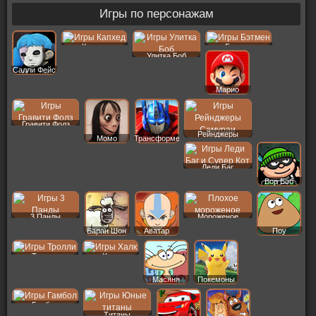
Игры по персонажам
Капхед
Бэтмен
Улитка Боб
Салли Фейс
Марио
Гравити Фолз
Рейнджеры
Момо
Трансформеры
Леди Баг
Вор Боб
3 Панды
Мороженое
Баран Шон
Аватар
Поу
Тролли
Халк
Масяня
Покемоны
Гамбол
Титаны