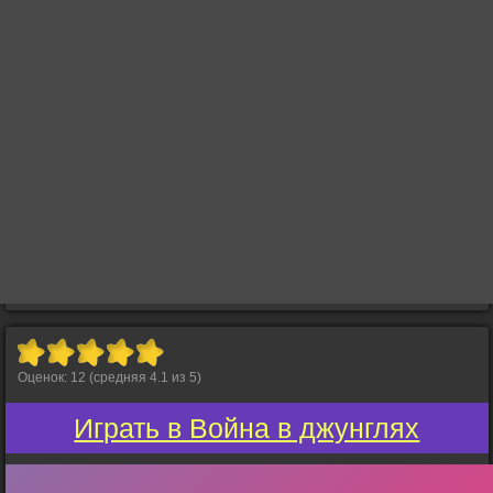
Оценок:
12
(средняя
4.1
из
5
)
Играть в Война в джунглях