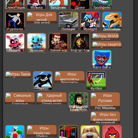
СловоПацана
Музыка
Бродилки
Драки
Троллфейс
Для детей
Издевалки
Полиция
Фрайдей
Динозавры
ФНАФ
Защита
Роботы
Драконы
Ловкий вор
Мортал Ком
Хагги Вагги
Такси
Вертолеты
Паркур
Футбол
Смешные
Отряд котят
Рус Машины
Бомж Хобо
Не нажимай
Убийца