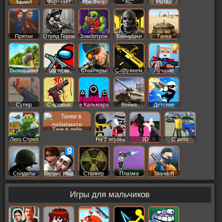
Бравл
Фортнайт
Фри Фаер
КС
PUBG
Старс
Прятки
Отряд Герои
Зомботрон
Войнушки
Танки
Выживание
Шутеры
Снайперы
С оружием
Лучшие
Супер
С кровью
в Кальмара
Война
Детские
Танк в лаби
Лего Стрел
На 2 игрока
3D
С авто
Солдаты
Гаррис Мод
Сталкер
Плазма
Standoff
Игры для мальчиков