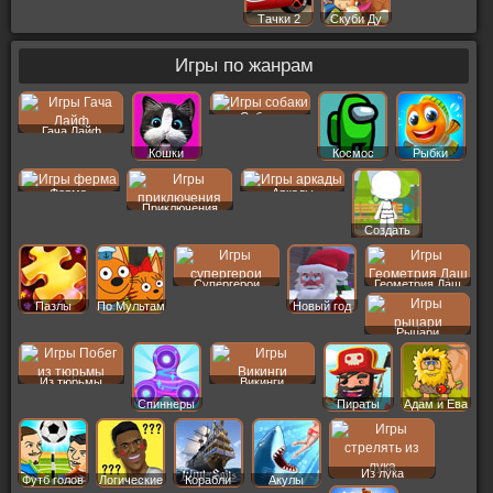
Тачки 2
Скуби Ду
Игры по жанрам
Собаки
Гача Лайф
Кошки
Космос
Рыбки
Ферма
Аркады
Приключения
Создать
Пер
Супергерои
Геометрия Даш
Пазлы
По Мультам
Новый год
Рыцари
Из тюрьмы
Викинги
Спиннеры
Пираты
Адам и Ева
Из лука
Футб голов
Логические
Корабли
Акулы