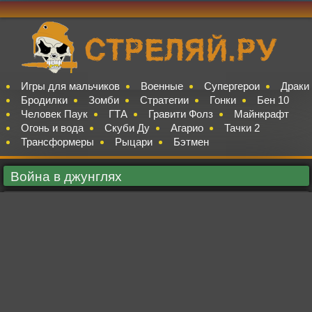
Игры для мальчиков
Военные
Супергерои
Драки
Бродилки
Зомби
Стратегии
Гонки
Бен 10
Человек Паук
ГТА
Гравити Фолз
Майнкрафт
Огонь и вода
Скуби Ду
Агарио
Тачки 2
Трансформеры
Рыцари
Бэтмен
Война в джунглях