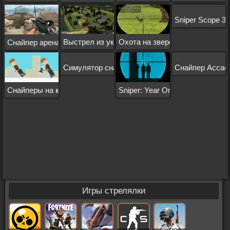
Sniper Scope 3
Выстрел из укрытия
Охота на зверей
Снайпер арена
Симулятор снайпера
Снайпер Ассас
Снайперы на крыше
Sniper: Year One
Игры стрелялки