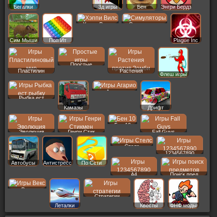
Бегалки
3д игры
Бен
Энгри Бердз
Хэппи Вилс
Симуляторы
Сим Мыши
Поп Ит
Plague Inc
Простые
Пластилин
Растения
Флеш игры
Агарио
Рыбка ест
Камазы
Дрифт
Бен 10
Эволюция
Генри Стик
Fall Guys
Стелс
1234567890
Автобусы
Антистресс
По Сети
A4
Поиск пред
Векс
Стратегии
Леталки
Квесты
ФНФ моды