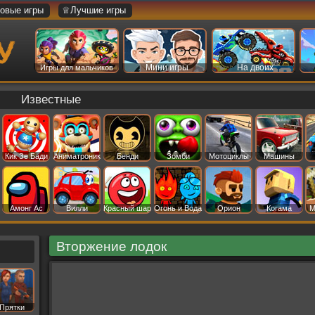
овые игры
♕Лучшие игры
Мини игры
На двоих
Игры для мальчиков
Известные
Кик Зе Бади
Аниматроник
Бенди
Зомби
Мотоциклы
Машины
Амонг Ас
Вилли
Красный шар
Огонь и Вода
Орион
Когама
М
Вторжение лодок
Прятки