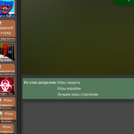
агги Вагги
ряд котят
3д игры
муляторы
Из этих разделов:
Игры защита
Игры корабли
lague Inc
Лучшие игры стрелялки
Камазы
Агарио