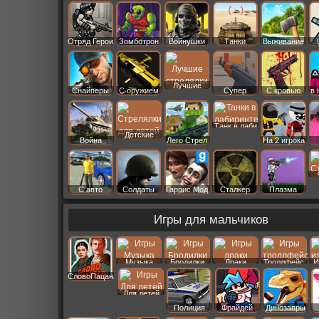
Старс
Отряд Герои
Зомботрон
Войнушки
Танки
Выживание
Лучшие
Снайперы
С оружием
Супер
С кровью
в 
Танк в лаби
Детские
Война
Лего Стрел
На 2 игрока
С авто
Солдаты
Гаррис Мод
Сталкер
Плазма
Игры для мальчиков
Музыка
Бродилки
Драки
Троллфейс
И
СловоПацана
Для детей
Полиция
Фрайдей
Динозавры