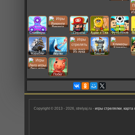
Даш
Из
Викинги
Спиннеры
Пираты
Адам и Ева
Футб голов
Л
Кликеры
Из лука
Корабли
Акулы
Башни
Лего игры
Побег
Copyright © 2013 - 2026, strelyaj.ru -
игры стрелялки
,
карта 