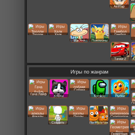
Мо
Аватар
Тролли
Халк
Гамбол
Масяня
Покемоны
Тачки 2
Игры по жанрам
Собаки
Гача Лайф
Кошки
Космос
Рыбки
П
Аркады
Пазлы
Супергерои
Н
Создать
По Мультам
Пер
Геометрия