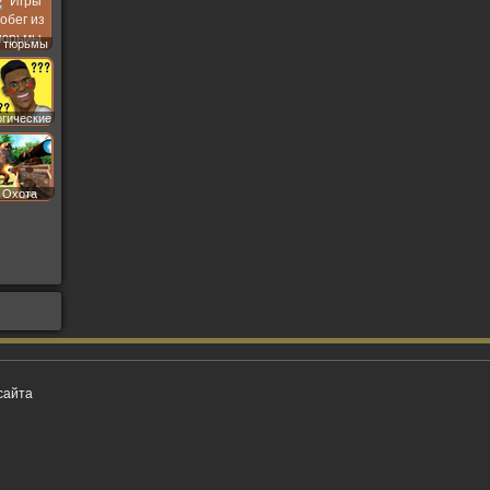
 тюрьмы
огические
Охота
сайта