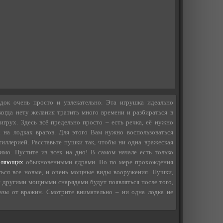
док очень просто и увлекательно. Эта игрушка идеально
когда нету желания тратить много времени и разбираться в
игрух. Здесь всё предельно просто – есть речка, её нужно
 на лодках врагов. Для этого Вам нужно воспользоваться
иллерией. Расставьте пушки так, чтобы ни одна вражеская
мо. Пустите из всех на дно! В самом начале есть только
еляющих
обыкновенными ядрами. Но по мере прохождения
ться все новые, и очень мощные виды вооружения. Пушки,
 другими мощными снарядами будут появляться после того,
азы от вражин. Смотрите внимательно – ни одна лодка не