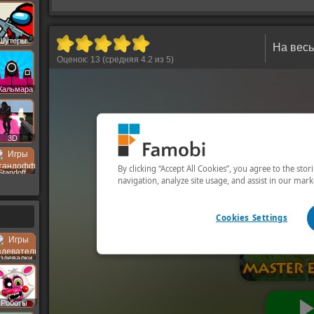
Шутеры
На весь
Оценок:
13
(средняя
4.2
из
5
)
Кальмара
3D
Standoff
здевалки
Роботы