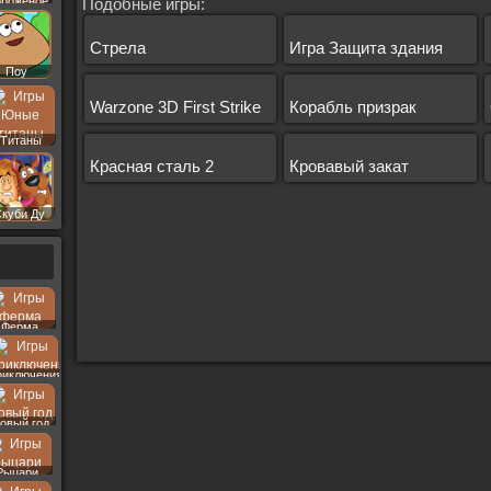
роженое
Подобные игры:
Стрела
Игра Защита здания
Поу
Warzone 3D First Strike
Корабль призрак
Титаны
Красная сталь 2
Кровавый закат
Скуби Ду
Ферма
риключения
овый год
Рыцари