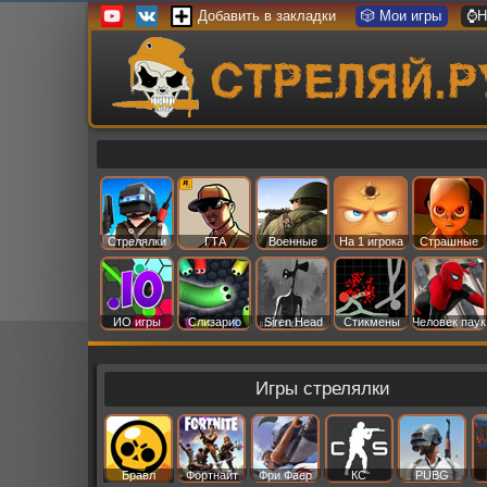
Добавить в закладки
🎲 Мои игры
⌚Н
Стрелялки
ГТА
Военные
На 1 игрока
Страшные
ИО игры
Слизарио
Siren Head
Стикмены
Человек паук
Игры стрелялки
Бравл
Фортнайт
Фри Фаер
КС
PUBG