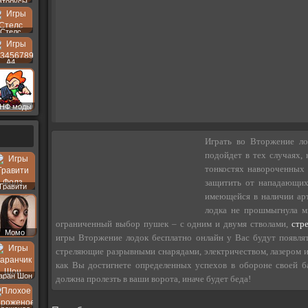
втобусы
Стелс
A4
НФ моды
Играть во Вторжение ло
подойдет в тех случаях, 
тонкостях навороченных 
защитить от нападающих
Гравити
Фолз
имеющейся в наличии арт
лодка не прошмыгнула ми
ограниченный выбор пушек – с одним и двумя стволами,
стр
Момо
игры Вторжение лодок бесплатно онлайн у Вас будут появля
стреляющие разрывными снарядами, электричеством, лазером и
как Вы достигнете определенных успехов в обороне своей б
аран Шон
должна пролезть в ваши ворота, иначе будет беда!