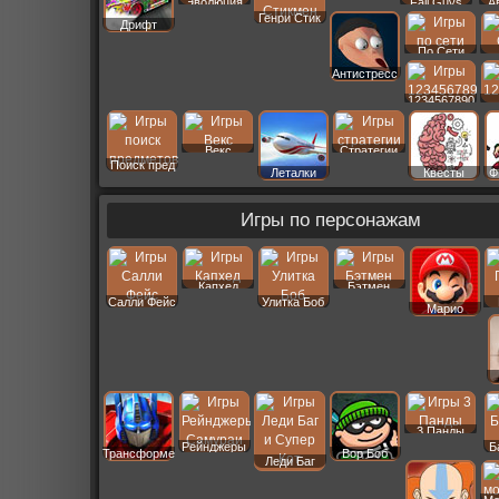
Эволюция
Fall Guys
А
Генри Стик
Дрифт
По Сети
Антистресс
1234567890
Векс
Стратегии
Поиск пред
Леталки
Квесты
Ф
Игры по персонажам
Капхед
Бэтмен
Салли Фейс
Улитка Боб
Марио
3 Панды
Рейнджеры
Б
Трансформеры
Вор Боб
Леди Баг