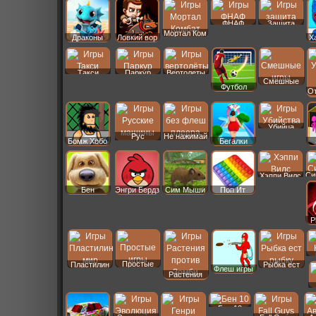
ФНАФ
Защита
Мортал Ком
Драконы
Ловкий вор
Х
Такси
Паркур
Вертолеты
Смешные
Футбол
От
Убийца
Рус
Не нажимай
Бомж Хобо
Бегалки
Машины
Си
Хэппи Вилс
Бен
Энгри Бердз
Сим Мыши
Поп Ит
P
Простые
Пластилин
Рыбка ест
Флеш игры
Растения
Бен 10