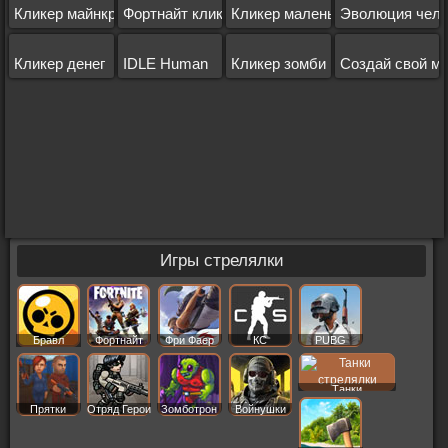
Кликер майнкрафт
Фортнайт кликер
Кликер маленькой фермы
Эволюция чело
Кликер денег
IDLE Human
Кликер зомби
Создай свой м
Игры стрелялки
Бравл
Фортнайт
Фри Фаер
КС
PUBG
Старс
Танки
Прятки
Отряд Герои
Зомботрон
Войнушки