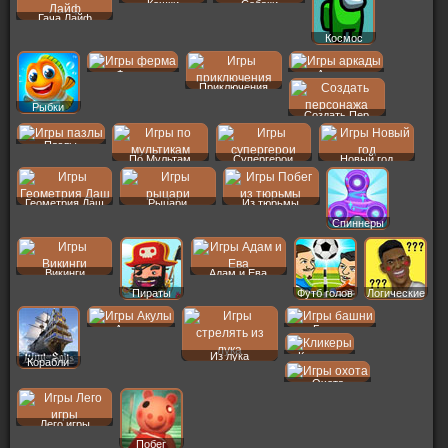
Кошки
Собаки
Гача Лайф
Космос
Ферма
Аркады
Приключения
Рыбки
Создать Пер
Пазлы
По Мультам
Супергерои
Новый год
Геометрия Даш
Рыцари
Из тюрьмы
Спиннеры
Викинги
Адам и Ева
Пираты
Футб голов
Логические
Акулы
Башни
Из лука
Кликеры
Корабли
Охота
Лего игры
Побег