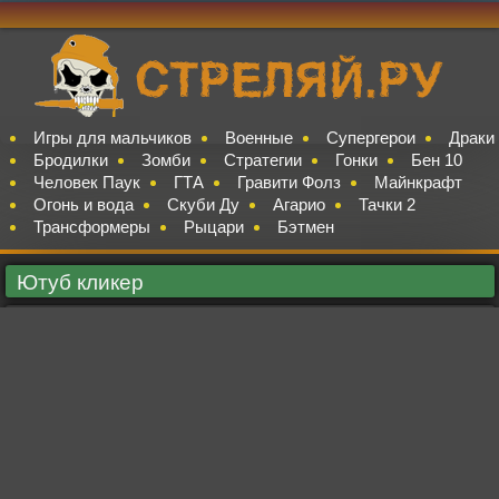
Игры для мальчиков
Военные
Супергерои
Драки
Бродилки
Зомби
Стратегии
Гонки
Бен 10
Человек Паук
ГТА
Гравити Фолз
Майнкрафт
Огонь и вода
Скуби Ду
Агарио
Тачки 2
Трансформеры
Рыцари
Бэтмен
Ютуб кликер