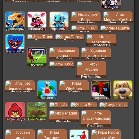
Издевалки
Для детей
Полиция
Фрайдей
Ловкий вор
Мортал Ком
Динозавры
Роботы
Драконы
ФНАФ
Защита
Такси
Паркур
Вертолеты
Хагги Вагги
Смешные
Отряд котят
Футбол
Бомж Хобо
Рус Машины
Не нажимай
Убийца
Бегалки
3д игры
Бен
Поп Ит
Хэппи Вилс
Симуляторы
Энгри Бердз
Сим Мыши
Plague Inc
Пластилин