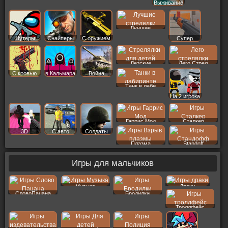
Выживание
Лучшие
Шутеры
Снайперы
С оружием
Супер
Детские
Лего Стрел
С кровью
в Кальмара
Война
Танк в лаби
На 2 игрока
Гаррис Мод
Сталкер
3D
С авто
Солдаты
Плазма
Standoff
Игры для мальчиков
Музыка
Драки
СловоПацана
Бродилки
Троллфейс