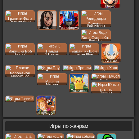
Марио
Гравити Фолз
Рейнджеры
Момо
Трансформеры
Леди Баг
Вор Боб
3 Панды
Баран Шон
Аватар
Поу
Тролли
Халк
Мороженое
Гамбол
Масяня
Покемоны
Титаны
Тачки 2
Скуби Ду
Игры по жанрам