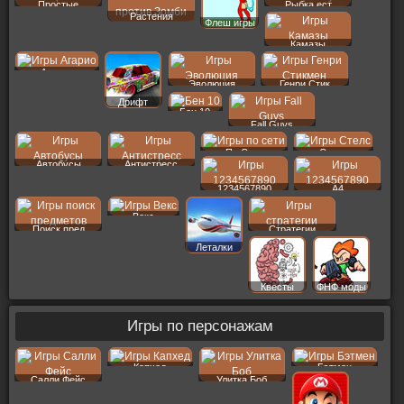
Простые
Рыбка ест
Растения
Флеш игры
Камазы
Агарио
Эволюция
Генри Стик
Дрифт
Бен 10
Fall Guys
По Сети
Стелс
Автобусы
Антистресс
1234567890
A4
Векс
Поиск пред
Стратегии
Леталки
Квесты
ФНФ моды
Игры по персонажам
Капхед
Бэтмен
Салли Фейс
Улитка Боб