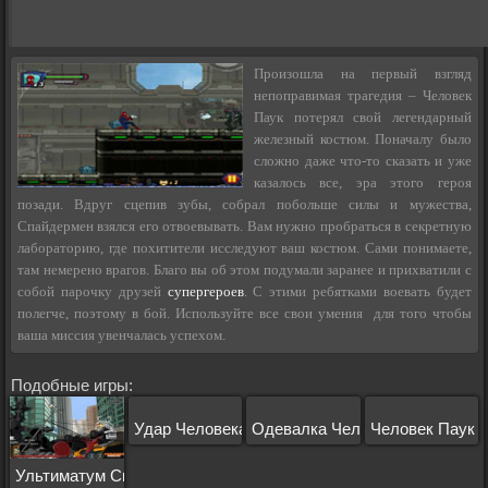
Произошла на первый взгляд
непоправимая трагедия – Человек
Паук потерял свой легендарный
железный костюм. Поначалу было
сложно даже что-то сказать и уже
казалось все, эра этого героя
позади. Вдруг сцепив зубы, собрал побольше силы и мужества,
Спайдермен взялся его отвоевывать. Вам нужно пробраться в секретную
лабораторию, где похитители исследуют ваш костюм. Сами понимаете,
там немерено врагов. Благо вы об этом подумали заранее и прихватили с
собой парочку друзей
супергероев
. С этими ребятками воевать будет
полегче, поэтому в бой. Используйте все свои умения для того чтобы
ваша миссия увенчалась успехом.
Подобные игры:
Удар Человека Паука
Одевалка Человек Паук
Человек Паук 
Ультиматум Спайдермен