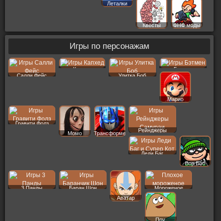
Леталки
Квесты
ФНФ моды
Игры по персонажам
Капхед
Бэтмен
Салли Фейс
Улитка Боб
Марио
Гравити Фолз
Рейнджеры
Момо
Трансформеры
Леди Баг
Вор Боб
3 Панды
Баран Шон
Мороженое
Аватар
Поу