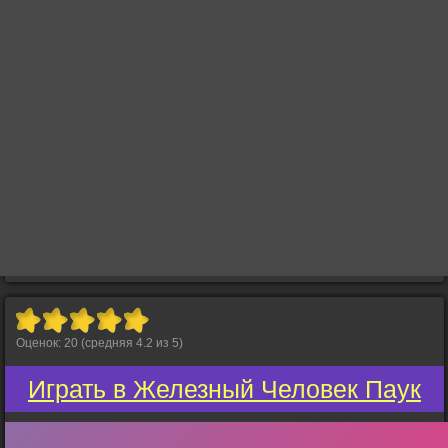
Оценок:
20
(средняя
4.2
из
5
)
Играть в Железный Человек Паук