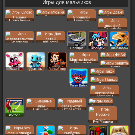
Игры для мальчиков
Музыка
Драки
СловоПацана
Бродилки
Троллфейс
Издевалки
Для детей
Полиция
Фрайдей
Динозавры
ФНАФ
Мортал Ком
Защита
Роботы
Драконы
Ловкий вор
Такси
Паркур
Хагги Вагги
Вертолеты
Бомж Хобо
Смешные
Отряд котят
Футбол
Рус Машины