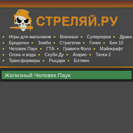
Игры для мальчиков
Военные
Супергерои
Драки
Бродилки
Зомби
Стратегии
Гонки
Бен 10
Человек Паук
ГТА
Гравити Фолз
Майнкрафт
Огонь и вода
Скуби Ду
Агарио
Тачки 2
Трансформеры
Рыцари
Бэтмен
Железный Человек Паук