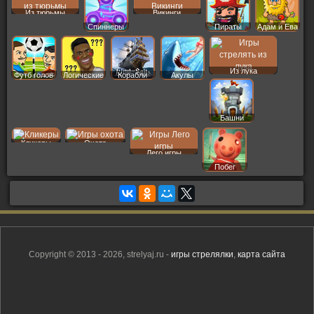
Из тюрьмы
Викинги
Спиннеры
Пираты
Адам и Ева
Из лука
Футб голов
Логические
Корабли
Акулы
Башни
Кликеры
Охота
Лего игры
Побег
Copyright © 2013 - 2026, strelyaj.ru -
игры стрелялки
,
карта сайта