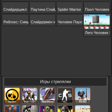
Спайдерцикл
Паутина Спайдермена
Spider Warrior
Пазл Человек 
Роблокс: Симулятор Человека Паука
Спайдермен vs Веном
Человек Паук: Лас Вегас
Лего Человек П
Игры стрелялки
Бравл
Фортнайт
Фри Фаер
КС
PUBG
Старс