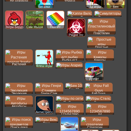
Не нажимай
Убийца
Бегалки
3д игры
Бен
Хэппи Вилс
Симуляторы
Энгри Бердз
Сим Мыши
Поп Ит
Пластилин
Plague Inc
Простые
Рыбка ест
Камазы
Растения
Флеш игры
Агарио
Дрифт
Бен 10
Эволюция
Генри Стик
Fall Guys
По Сети
Стелс
Автобусы
Антистресс
1234567890
A4
Векс
Поиск пред
Стратегии