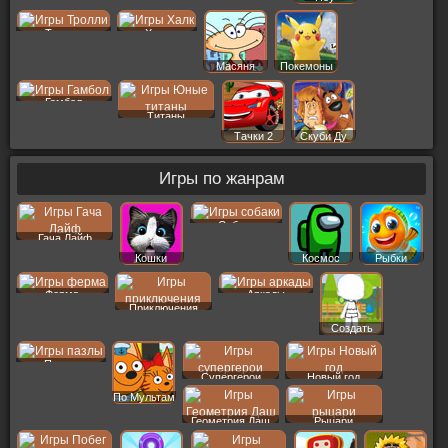
Тролли
Халк
Масяня
Покемоны
Гамбол
Титаны
Тачки 2
Скуби Ду
Игры по жанрам
Собаки
Гача Лайф
Кошки
Космос
Рыбки
Ферма
Аркады
Приключения
Создать
Пер
Пазлы
Супергерои
Новый год
По Мультам
Геометрия Даш
Рыцари