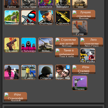
Прятки
Отряд Герои
Зомботрон
Войнушки
Танки
Лучшие
Выживание
Шутеры
Снайперы
С оружием
Супер
Детские
Лего Стрел
С кровью
в Кальмара
Война
Танк в лаби
На 2 игрока
Сталкер
3D
С авто
Солдаты
Гаррис Мод
Плазма
Standoff