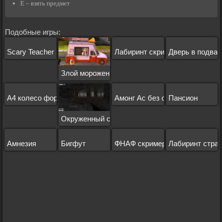
E – взять предмет
Подобные игры:
Scary Teacher 3D
Лабиринт скример
Дверь в подвал
Злой мороженщик
А4 колесо фортуны
Амонг Ас без скачивания
Пансион
Окруженный смертью
Амнезия
Бигфут
ФНАФ скримеры
Лабиринт стра