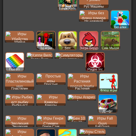
Рус Машины
Бомж Хобо
Не нажимай
Бегалки
Убийца
3д игры
Бен
Энгри Бердз
Сим Мыши
Хэппи Вилс
Симуляторы
Поп Ит
Plague Inc
Простые
Пластилин
Растения
Флеш игры
Агарио
Рыбка ест
Камазы
Дрифт
Бен 10
Эволюция
Генри Стик
Fall Guys
Стелс