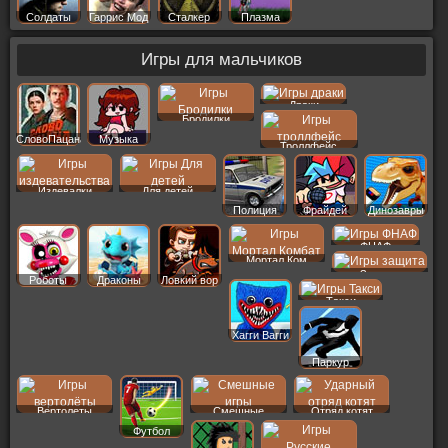
Солдаты
Гаррис Мод
Сталкер
Плазма
Игры для мальчиков
Драки
Бродилки
СловоПацана
Музыка
Троллфейс
Издевалки
Для детей
Полиция
Фрайдей
Динозавры
ФНАФ
Мортал Ком
Защита
Роботы
Драконы
Ловкий вор
Такси
Хагги Вагги
Паркур
Вертолеты
Смешные
Отряд котят
Футбол