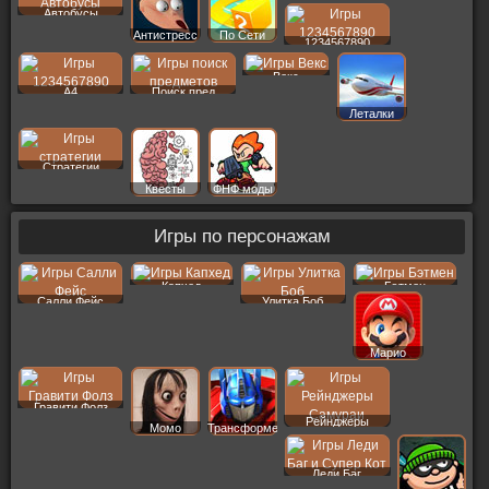
Автобусы
Антистресс
По Сети
1234567890
Векс
A4
Поиск пред
Леталки
Стратегии
Квесты
ФНФ моды
Игры по персонажам
Капхед
Бэтмен
Салли Фейс
Улитка Боб
Марио
Гравити Фолз
Рейнджеры
Момо
Трансформеры
Леди Баг