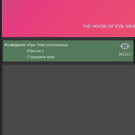
Из раздела:
Игры Злая учительница
Игры на 1
381213
Страшные игры