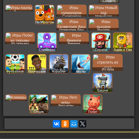
Создать
Пер
Пазлы
Супергерои
Новый год
По Мультам
Геометрия Даш
Рыцари
Из тюрьмы
Викинги
Спиннеры
Пираты
Адам и Ева
Из лука
Футб голов
Логические
Корабли
Акулы
Башни
Кликеры
Лего игры
Охота
Побег