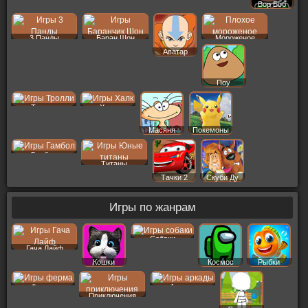
Вор Боб
3 Панды
Баран Шон
Мороженое
Аватар
Поу
Тролли
Халк
Масяня
Покемоны
Гамбол
Титаны
Тачки 2
Скуби Ду
Игры по жанрам
Собаки
Гача Лайф
Кошки
Космос
Рыбки
Ферма
Аркады
Приключения