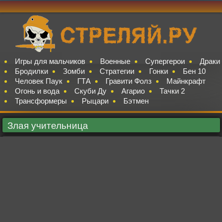
Игры для мальчиков
Военные
Супергерои
Драки
Бродилки
Зомби
Стратегии
Гонки
Бен 10
Человек Паук
ГТА
Гравити Фолз
Майнкрафт
Огонь и вода
Скуби Ду
Агарио
Тачки 2
Трансформеры
Рыцари
Бэтмен
Злая учительница