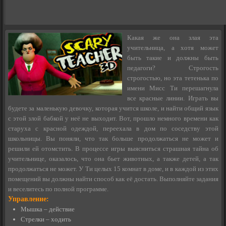
Какая же она злая эта
учительница, а хотя может
быть такие и должны быть
педагоги? Строгость
строгостью, но эта тетенька по
имени Мисс Ти перешагнула
все красные линии. Играть вы
будете за маленькую девочку, которая учится школе, и найти общий язык
с этой злой бабкой у неё не выходит. Вот, прошло немного времени как
старуха с красной одеждой, переехала в дом по соседству этой
школьницы. Вы поняли, что так больше продолжаться не может и
решили ей отомстить. В процессе игры выясниться страшная тайна об
учительнице, оказалось, что она бьет животных, а также детей, а так
продолжаться не может. У Ти целых 15 комнат в доме, и в каждой из этих
помещений вы должны найти способ как её достать. Выполняйте задания
и веселитесь по полной программе.
Управление:
Мышка – действие
Стрелки – ходить