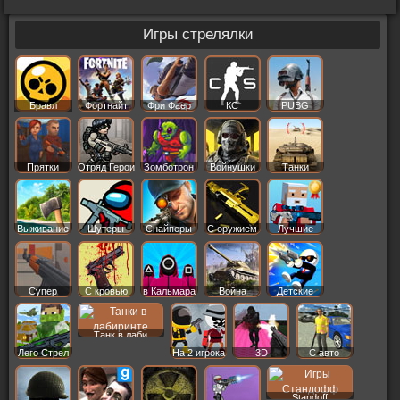
Игры стрелялки
Бравл
Фортнайт
Фри Фаер
КС
PUBG
Старс
Прятки
Отряд Герои
Зомботрон
Войнушки
Танки
Выживание
Шутеры
Снайперы
С оружием
Лучшие
Супер
С кровью
в Кальмара
Война
Детские
Танк в лаби
Лего Стрел
На 2 игрока
3D
С авто
Standoff