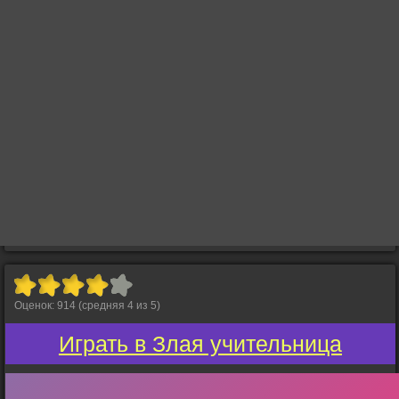
Оценок:
914
(средняя
4
из
5
)
Играть в Злая учительница