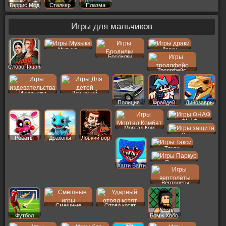
Гаррис Мод
Сталкер
Плазма
Игры для мальчиков
Музыка
Драки
Бродилки
СловоПацана
Троллфейс
Издевалки
Для детей
Полиция
Фрайдей
Динозавры
ФНАФ
Мортал Ком
Защита
Роботы
Драконы
Ловкий вор
Такси
Паркур
Хагги Вагги
Вертолеты
Смешные
Отряд котят
Футбол
Бомж Хобо