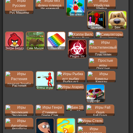
Не нажимай
Убийца
Рус Машины
Бегалки
3д игры
Бен
Хэппи Вилс
Симуляторы
Энгри Бердз
Сим Мыши
Поп Ит
Пластилин
Plague Inc
Простые
Рыбка ест
Камазы
Растения
Флеш игры
Агарио
Дрифт
Бен 10
Эволюция
Генри Стик
Fall Guys
Стелс
Автобусы