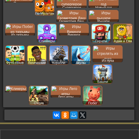
Пазлы
Супергерои
Новый год
По Мультам
Геометрия Даш
Рыцари
Из тюрьмы
Викинги
Спиннеры
Пираты
Адам и Ева
Из лука
Футб голов
Логические
Корабли
Акулы
Башни
Кликеры
Лего игры
Охота
Побег