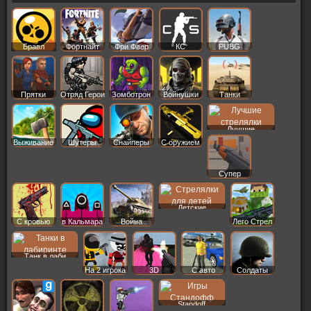
Бравл
Фортнайт
Фри Фаер
КС
PUBG
Старс
Прятки
Отряд Герои
Зомботрон
Войнушки
Танки
Лучшие
Выживание
Шутеры
Снайперы
С оружием
Супер
Детские
С кровью
в Кальмара
Война
Лего Стрел
Танк в лаби
На 2 игрока
3D
С авто
Солдаты
Standoff