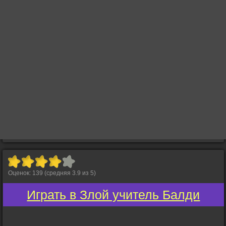
Оценок:
139
(средняя
3.9
из
5
)
Играть в Злой учитель Балди