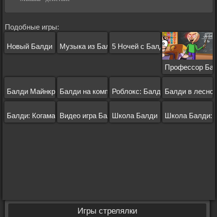
Подобные игры:
Новый Балди
Музыка из Балди
5 Ночей с Балди
Профессор Ба
Балди Майнкрафт
Балди на компьютер
Роблокс: Балди
Балди в лесно
Балди: Когама
Видео игра Балди
Школа Балди
Школа Балди: 
Игры стрелялки