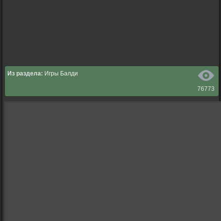
Из раздела:
Игры Балди
76773