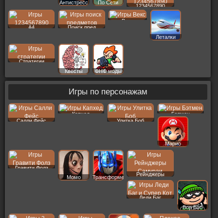
Антистресс
По Сети
1234567890
Векс
A4
Поиск пред
Леталки
Стратегии
Квесты
ФНФ моды
Игры по персонажам
Капхед
Бэтмен
Салли Фейс
Улитка Боб
Марио
Гравити Фолз
Рейнджеры
Момо
Трансформеры
Леди Баг
Вор Боб