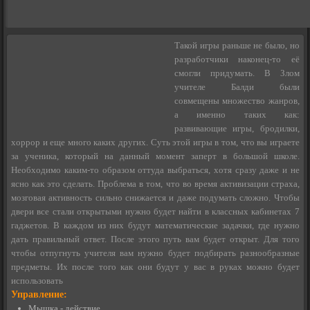
Такой игры раньше не было, но
разработчики наконец-то её
смогли придумать. В Злом
учителе Балди были
совмещены множество жанров,
а именно таких как:
развивающие игры, бродилки,
хоррор и еще много каких других. Суть этой игры в том, что вы играете
за ученика, который на данный момент заперт в большой школе.
Необходимо каким-то образом оттуда выбраться, хотя сразу даже и не
ясно как это сделать. Проблема в том, что во время активизации страха,
мозговая активность сильно снижается и даже подумать сложно. Чтобы
двери все стали открытыми нужно будет найти в классных кабинетах 7
гаджетов. В каждом из них будут математические задачки, где нужно
дать правильный ответ. После этого путь вам будет открыт. Для того
чтобы отпугнуть учителя вам нужно будет подбирать разнообразные
предметы. Их после того как они будут у вас в руках можно будет
использовать
Управление:
Мышка - действие