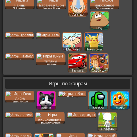
3 Панды
Баран Шон
Мороженое
Аватар
Поу
Тролли
Халк
Масяня
Покемоны
Гамбол
Титаны
Тачки 2
Скуби Ду
Игры по жанрам
Собаки
Гача Лайф
Кошки
Космос
Рыбки
Ферма
Аркады
Приключения
Создать
Пер