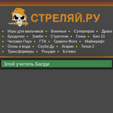
Игры для мальчиков
Военные
Супергерои
Драки
Бродилки
Зомби
Стратегии
Гонки
Бен 10
Человек Паук
ГТА
Гравити Фолз
Майнкрафт
Огонь и вода
Скуби Ду
Агарио
Тачки 2
Трансформеры
Рыцари
Бэтмен
Злой учитель Балди