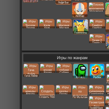
Трансформеры
Леди Баг
Мороженое
Аватар
Тролли
Халк
Масяня
Гамбол
Покемоны
Тачки 2
Игры по жанрам
Кошки
Собаки
Гача Лайф
Космос
Рыбки
П
Аркады
Пазлы
Супергерои
Н
Создать Пер
По Мультам
Геометрия