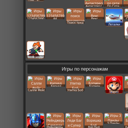
Антистресс
По Сети
1234567890
A4
Векс
С
Поиск пред
Леталки
ФНФ моды
Игры по персонажам
Капхед
Бэтмен
Салли Фейс
Улитка Боб
Марио
3 Панды
Рейнджеры
Вор Боб
Б