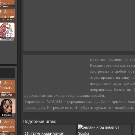
Стелс
тратегии
Квесты
Довольно сильная по гр
Каждая травинка шатается
выстрелить в любой объ
отреагировать на вашу п
невероятной игры про зо
понравиться. Начало вы 
Гравити
дорогам, там вас ожидают пришельцы и зомби.
Фолз
Управление: W/A/S/D – передвижение, пробел – прыжок, мышка 
перезарядка, F – режим огня, H – убрать оружие, Z – подобрать, 
Момо
Подобные игры:
Остров выживания
аран Шон