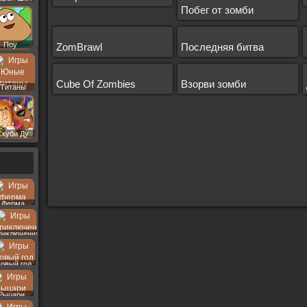
Побег от зомби
Поу
ZomBrawl
Последняя битва
Cube Of Zombies
Взорви зомби
Титаны
Скуби Ду
Ферма
риключения
овый год
Рыцари