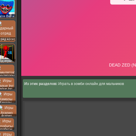
агги Вагги
ряд котят
3д игры
муляторы
Из этих разделов:
Играть в зомби онлайн для мальчиков
lague Inc
Камазы
Агарио
втобусы