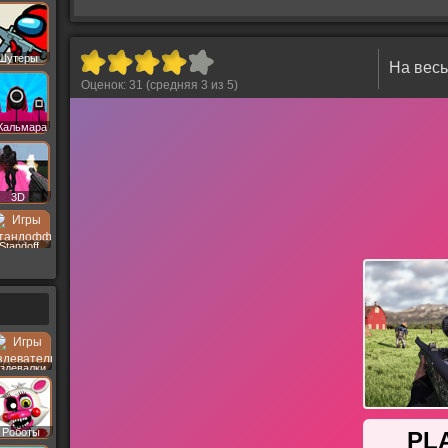
Шутеры
На весь
Оценок:
31
(средняя
3
из
5
)
Кальмара
3D
Standoff
здевалки
Роботы