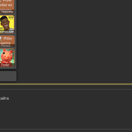
з тюрьмы
огические
Охота
Побег
сайта