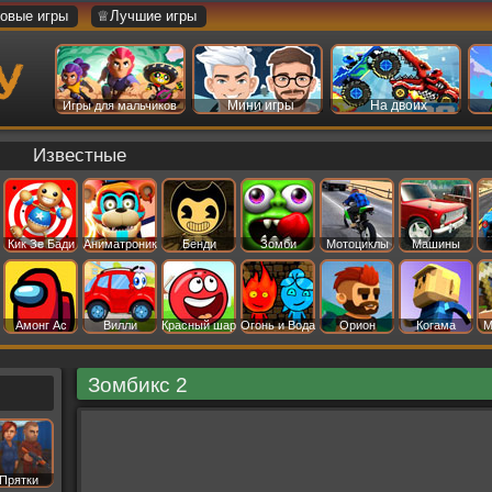
овые игры
♕Лучшие игры
Мини игры
На двоих
Игры для мальчиков
Известные
Кик Зе Бади
Аниматроник
Бенди
Зомби
Мотоциклы
Машины
Амонг Ас
Вилли
Красный шар
Огонь и Вода
Орион
Когама
М
Зомбикс 2
Прятки