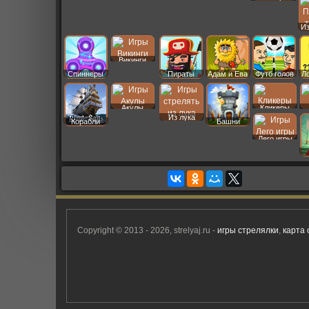
Даш
И
Викинги
Спиннеры
Пираты
Адам и Ева
Футб голов
Л
Кликеры
Акулы
Из лука
Корабли
Башни
Лего игры
Copyright © 2013 - 2026, strelyaj.ru -
игры стрелялки
,
карта 