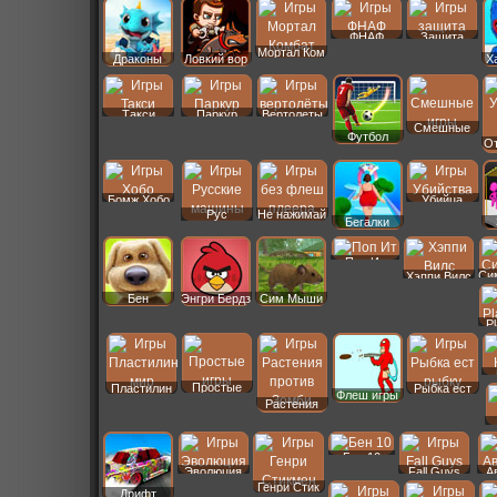
ФНАФ
Защита
Мортал Ком
Драконы
Ловкий вор
Х
Такси
Паркур
Вертолеты
Смешные
Футбол
От
Бомж Хобо
Убийца
Рус
Не нажимай
Бегалки
Машины
Поп Ит
Си
Хэппи Вилс
Бен
Энгри Бердз
Сим Мыши
P
Простые
Пластилин
Рыбка ест
Флеш игры
Растения
Бен 10
Эволюция
Fall Guys
А
Генри Стик
Дрифт