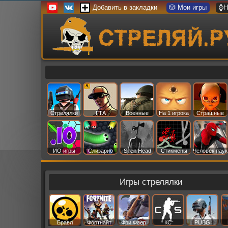
Добавить в закладки
🎲 Мои игры
⌚Н
Стрелялки
ГТА
Военные
На 1 игрока
Страшные
ИО игры
Слизарио
Siren Head
Стикмены
Человек паук
Игры стрелялки
Бравл
Фортнайт
Фри Фаер
КС
PUBG