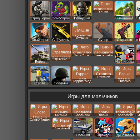
Старс
Танки
Отряд Герои
Зомботрон
Войнушки
Выживание
Лучшие
Снайперы
С оружием
Супер
С кровью
в 
Лего Стрел
Танк в лаби
Детские
Война
На 2 игрока
Сталкер
Гаррис Мод
Плазма
С авто
Солдаты
Игры для мальчиков
Музыка
Бродилки
Драки
Троллфейс
И
СловоПацана
Для детей
Полиция
Фрайдей
Динозавры