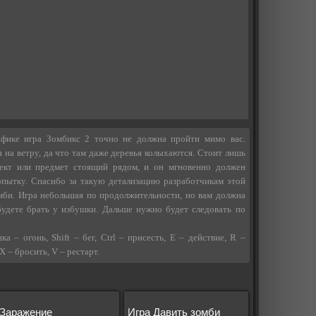
афике игра Зомбикс 2 точно не должна пройти мимо вас.
 на ветру, да что там даже деревья колыхаются. Стоит лишь
ект или предмет стоящий рядом, и он мгновенно должен
опытку. Спасибо за такую детализацию разработчикам этой
мби. Игра небольшая по продолжительности, но вам должна
будете брать у избушки. Дальше нужно будет следовать по
– огонь, Shift – бег, Ctrl – присесть, E – действие, R –
X – бросить, V – рестарт.
Заражение
Игра Давить зомби