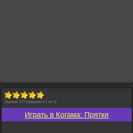
Оценок:
377
(средняя
4.1
из
5
)
Играть в Когама: Прятки