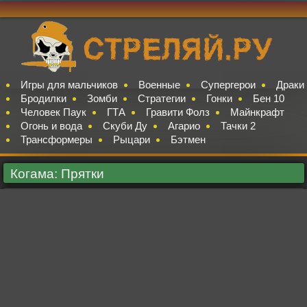
Игры для мальчиков
Военные
Супергерои
Драки
Бродилки
Зомби
Стратегии
Гонки
Бен 10
Человек Паук
ГТА
Гравити Фолз
Майнкрафт
Огонь и вода
Скуби Ду
Агарио
Тачки 2
Трансформеры
Рыцари
Бэтмен
Когама: Прятки