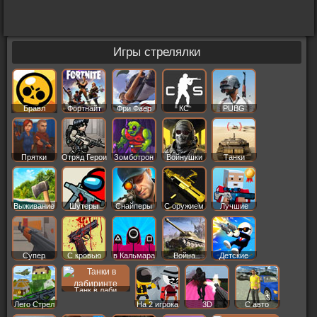
Игры стрелялки
Бравл
Фортнайт
Фри Фаер
КС
PUBG
Старс
Прятки
Отряд Герои
Зомботрон
Войнушки
Танки
Выживание
Шутеры
Снайперы
С оружием
Лучшие
Супер
С кровью
в Кальмара
Война
Детские
Танк в лаби
Лего Стрел
На 2 игрока
3D
С авто