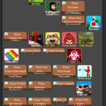
Футбол
Рус Машины
Бомж Хобо
Не нажимай
Бегалки
Убийца
3д игры
Бен
Энгри Бердз
Сим Мыши
Хэппи Вилс
Симуляторы
Поп Ит
Plague Inc
Простые
Пластилин
Растения
Флеш игры
Агарио
Рыбка ест
Камазы
Дрифт
Бен 10