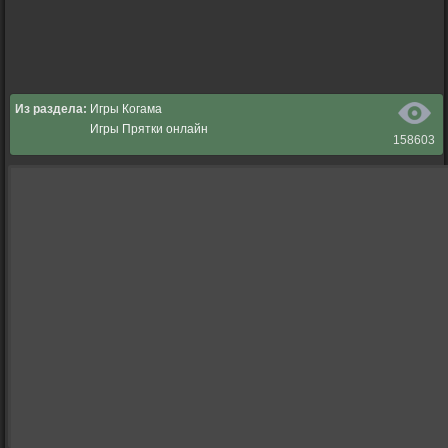
Из раздела:
Игры Когама
Игры Прятки онлайн
158603