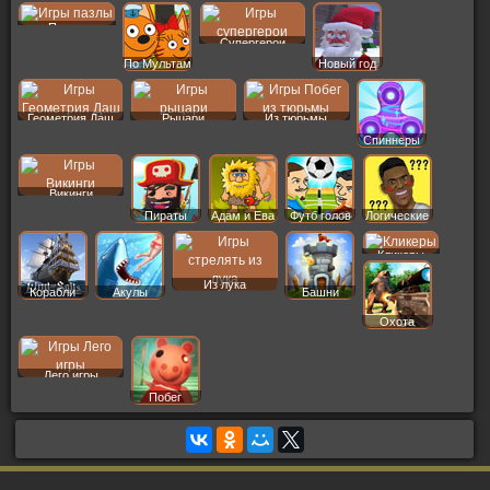
Пер
Пазлы
Супергерои
По Мультам
Новый год
Геометрия Даш
Рыцари
Из тюрьмы
Спиннеры
Викинги
Пираты
Адам и Ева
Футб голов
Логические
Кликеры
Из лука
Корабли
Акулы
Башни
Охота
Лего игры
Побег