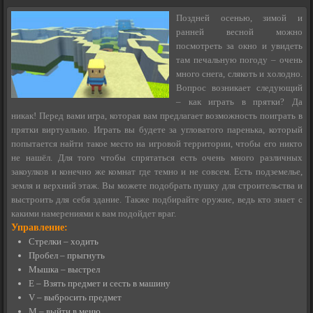
Поздней осенью, зимой и
ранней весной можно
посмотреть за окно и увидеть
там печальную погоду – очень
много снега, слякоть и холодно.
Вопрос возникает следующий
– как играть в прятки? Да
никак! Перед вами игра, которая вам предлагает возможность поиграть в
прятки виртуально. Играть вы будете за угловатого паренька, который
попытается найти такое место на игровой территории, чтобы его никто
не нашёл. Для того чтобы спрятаться есть очень много различных
закоулков и конечно же комнат где темно и не совсем. Есть подземелье,
земля и верхний этаж. Вы можете подобрать пушку для строительства и
выстроить для себя здание. Также подбирайте оружие, ведь кто знает с
какими намерениями к вам подойдет враг.
Управление:
Стрелки – ходить
Пробел – прыгнуть
Мышка – выстрел
E – Взять предмет и сесть в машину
V – выбросить предмет
M – выйти в меню