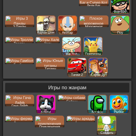
Леди Баг
Вор Боб
3 Панды
Мороженое
Баран Шон
Аватар
Поу
Тролли
Халк
Масяня
Покемоны
Гамбол
Титаны
Тачки 2
Скуби Ду
Игры по жанрам
Собаки
Гача Лайф
Кошки
Космос
Рыбки
Ферма
Аркады
Приключения
Создать