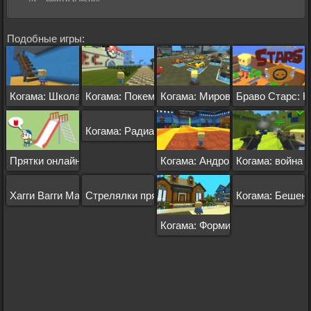
Подобные игры:
Когама: Школа
Когама: Покемоны
Когама: Мировые Гонки
Браво Старс: К
Когама: Радиатор-Спрингс
Прятки онлайн 3д
Когама: Андроид Паркур
Когама: война
Хагги Вагги Майнкрафт
Стрелялки прятки онлайн
Когама: Бешен
Когама: Формирование семьи