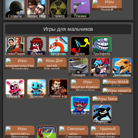
Standoff
Солдаты
Гаррис Мод
Сталкер
Плазма
Игры для мальчиков
СловоПацана
Музыка
Бродилки
Драки
Троллфейс
Издевалки
Для детей
Полиция
Фрайдей
Динозавры
ФНАФ
Мортал Ком
Защита
Роботы
Драконы
Ловкий вор
Такси
Хагги Вагги
Паркур
Вертолеты
Смешные
Отряд котят