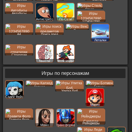
Эволюция
Генри Стик
Fall Guys
Стелс
Автобусы
Антистресс
По Сети
1234567890
Векс
A4
Поиск пред
Леталки
Стратегии
Квесты
ФНФ моды
Игры по персонажам
Капхед
Бэтмен
Улитка Боб
Салли Фейс
Марио
Гравити Фолз
Рейнджеры
Момо
Трансформеры