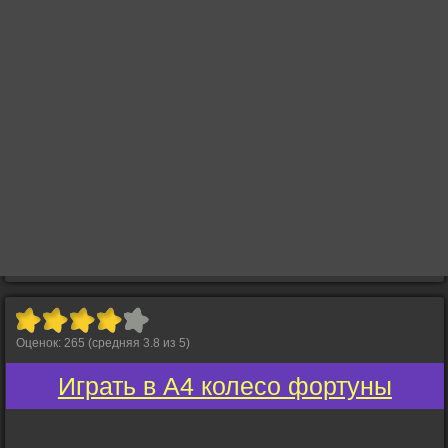
Оценок:
265
(средняя
3.8
из
5
)
Играть в А4 колесо фортуны