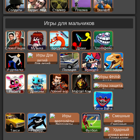
Солдаты
Гаррис Мод
Сталкер
Плазма
Standoff
Игры для мальчиков
СловоПацана
Музыка
Бродилки
Драки
Троллфейс
Для детей
Издевалки
Полиция
Фрайдей
Динозавры
ФНАФ
Защита
Роботы
Драконы
Ловкий вор
Мортал Ком
Хагги Вагги
Вертолеты
Смешные
Такси
Паркур
Футбол
Отряд котят