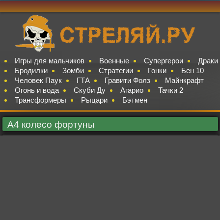
Игры для мальчиков
Военные
Супергерои
Драки
Бродилки
Зомби
Стратегии
Гонки
Бен 10
Человек Паук
ГТА
Гравити Фолз
Майнкрафт
Огонь и вода
Скуби Ду
Агарио
Тачки 2
Трансформеры
Рыцари
Бэтмен
А4 колесо фортуны