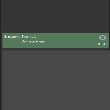
Из раздела:
Игры на 1
Логические игры
81847