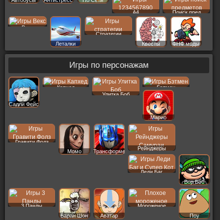
Автобусы
Антистресс
По Сети
A4
Поиск пред
Векс
Стратегии
Леталки
Квесты
ФНФ моды
Игры по персонажам
Капхед
Бэтмен
Улитка Боб
Салли Фейс
Марио
Гравити Фолз
Рейнджеры
Момо
Трансформеры
Леди Баг
Вор Боб
3 Панды
Мороженое
Баран Шон
Аватар
Поу