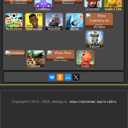
Из тюрьмы
Викинги
Спиннеры
Пираты
Адам и Ева
Из лука
Футб голов
Логические
Корабли
Акулы
Башни
Кликеры
Лего игры
Охота
Побег
Copyright © 2013 - 2026, strelyaj.ru -
игры стрелялки
,
карта сайта