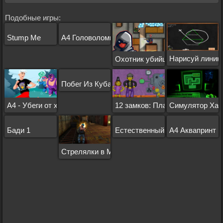
Подобные игры:
Stump Me
А4 Головоломки
Нарисуй линию
Охотник убийца
Побег Из Куба: Театр
А4 - Убеги от хейтеров
12 замков: Пластилиновая ком
Симулятор Хак
Бади 1
Естественный отбор
А4 Аквапринт 
Стрелялки в Метро