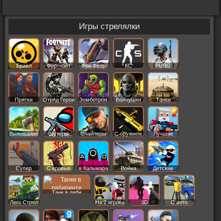
Игры стрелялки
Бравл
Фортнайт
Фри Фаер
КС
PUBG
Старс
Прятки
Отряд Герои
Зомботрон
Войнушки
Танки
Выживание
Шутеры
Снайперы
С оружием
Лучшие
Супер
С кровью
в Кальмара
Война
Детские
Танк в лаби
Лего Стрел
На 2 игрока
3D
С авто