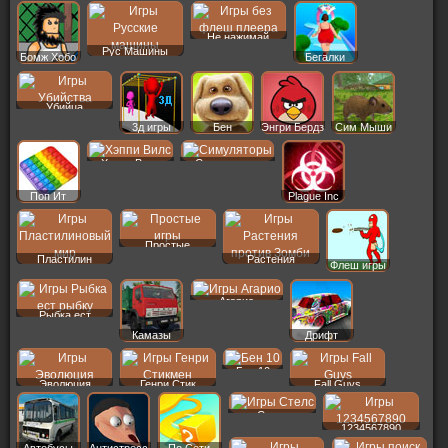
Не нажимай
Рус Машины
Бомж Хобо
Бегалки
Убийца
3д игры
Бен
Энгри Бердз
Сим Мыши
Хэппи Вилс
Симуляторы
Поп Ит
Plague Inc
Простые
Пластилин
Растения
Флеш игры
Агарио
Рыбка ест
Камазы
Дрифт
Бен 10
Эволюция
Генри Стик
Fall Guys
Стелс
1234567890