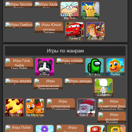
Тролли
Халк
Масяня
Покемоны
Гамбол
Титаны
Тачки 2
Скуби Ду
Игры по жанрам
Собаки
Гача Лайф
Кошки
Космос
Рыбки
Ферма
Аркады
Приключения
Создать
Пер
Супергерои
Геометрия Даш
Пазлы
По Мультам
Новый год
Рыцари