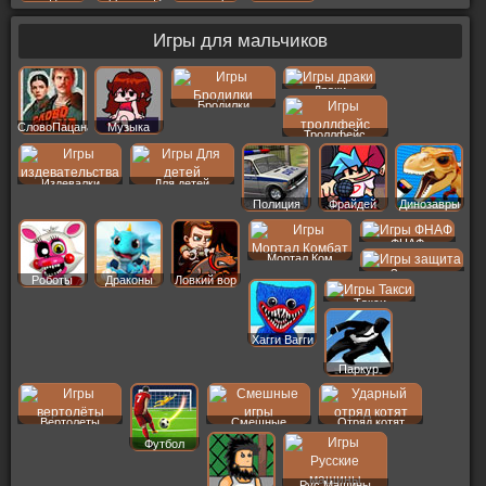
Игры для мальчиков
Драки
Бродилки
СловоПацана
Музыка
Троллфейс
Издевалки
Для детей
Полиция
Фрайдей
Динозавры
ФНАФ
Мортал Ком
Защита
Роботы
Драконы
Ловкий вор
Такси
Хагги Вагги
Паркур
Вертолеты
Смешные
Отряд котят
Футбол
Рус Машины