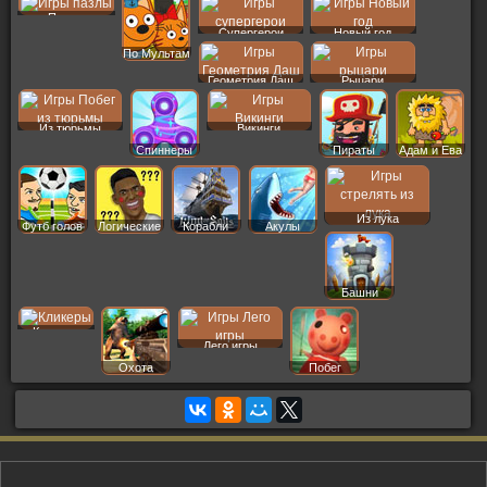
Пазлы
Супергерои
Новый год
По Мультам
Геометрия Даш
Рыцари
Из тюрьмы
Викинги
Спиннеры
Пираты
Адам и Ева
Из лука
Футб голов
Логические
Корабли
Акулы
Башни
Кликеры
Лего игры
Охота
Побег