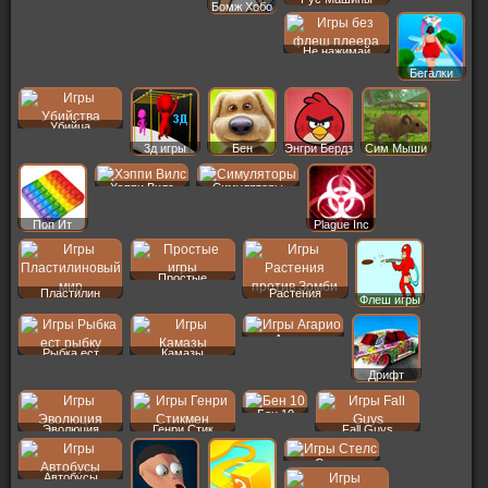
Бомж Хобо
Не нажимай
Бегалки
Убийца
3д игры
Бен
Энгри Бердз
Сим Мыши
Хэппи Вилс
Симуляторы
Поп Ит
Plague Inc
Простые
Пластилин
Растения
Флеш игры
Агарио
Рыбка ест
Камазы
Дрифт
Бен 10
Эволюция
Генри Стик
Fall Guys
Стелс
Автобусы