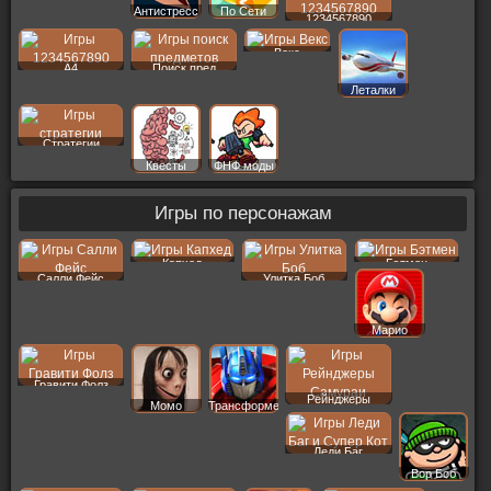
Антистресс
По Сети
1234567890
Векс
A4
Поиск пред
Леталки
Стратегии
Квесты
ФНФ моды
Игры по персонажам
Капхед
Бэтмен
Салли Фейс
Улитка Боб
Марио
Гравити Фолз
Рейнджеры
Момо
Трансформеры
Леди Баг
Вор Боб