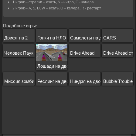
1 игрок – стрелки – ехать, N –нитро, С - камера
2 игрок – A, S, D, W – ехать, Q – камера, R - рестарт
Подобные игры:
Дрифт на 2
Гонки на НЛО
Самолеты на двоих
CARS
Человек Паук на двоих
Drive Ahead
Drive Ahead ст
Лошади на двоих
Миссия зомби
Реслинг на двоих
Ниндзя на двоих
Bubble Trouble