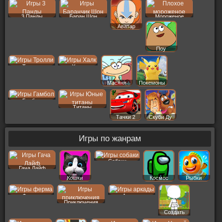
3 Панды
Баран Шон
Мороженое
Аватар
Поу
Тролли
Халк
Масяня
Покемоны
Гамбол
Титаны
Тачки 2
Скуби Ду
Игры по жанрам
Собаки
Гача Лайф
Кошки
Космос
Рыбки
Ферма
Аркады
Приключения
Создать
Пер