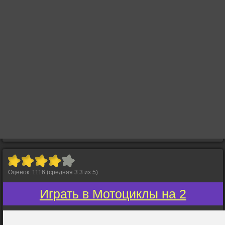
Оценок:
1116
(средняя
3.3
из
5
)
Играть в Мотоциклы на 2