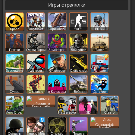
Игры стрелялки
Бравл
Фортнайт
Фри Фаер
КС
PUBG
Старс
Прятки
Отряд Герои
Зомботрон
Войнушки
Танки
Выживание
Шутеры
Снайперы
С оружием
Лучшие
Супер
С кровью
в Кальмара
Война
Детские
Танк в лаби
Лего Стрел
На 2 игрока
3D
С авто
Standoff
Солдаты
Гаррис Мод
Сталкер
Плазма