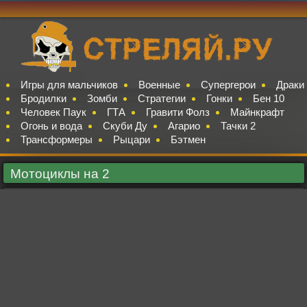
Игры для мальчиков
Военные
Супергерои
Драки
Бродилки
Зомби
Стратегии
Гонки
Бен 10
Человек Паук
ГТА
Гравити Фолз
Майнкрафт
Огонь и вода
Скуби Ду
Агарио
Тачки 2
Трансформеры
Рыцари
Бэтмен
Мотоциклы на 2