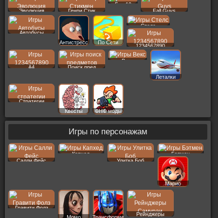
Бен 10
Эволюция
Генри Стик
Fall Guys
Стелс
Автобусы
Антистресс
По Сети
1234567890
Векс
A4
Поиск пред
Леталки
Стратегии
Квесты
ФНФ моды
Игры по персонажам
Капхед
Бэтмен
Салли Фейс
Улитка Боб
Марио
Гравити Фолз
Рейнджеры
Момо
Трансформеры