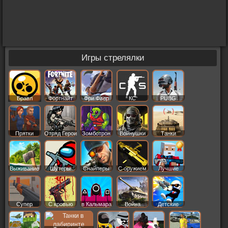
Игры стрелялки
Бравл
Фортнайт
Фри Фаер
КС
PUBG
Старс
Прятки
Отряд Герои
Зомботрон
Войнушки
Танки
Выживание
Шутеры
Снайперы
С оружием
Лучшие
Супер
С кровью
в Кальмара
Война
Детские