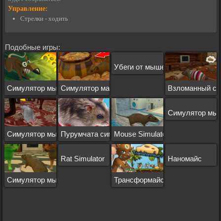
Управление:
Стрелки - ходить
Подобные игры:
Убеги от мышеловки
Симулятор мыши на андроид
Симулятор маленькой мыши выживание
Взломанный с
Симулятор мыш
Симулятор мыши 3д
Пурумчата симулятор мыши
Mouse Simulator
Rat Simulator
Наномайс
Симулятор мышки
Трансформайс