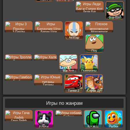
Леди Баг
Вор Боб
3 Панды
Баран Шон
Мороженое
Аватар
Поу
Тролли
Халк
Масяня
Покемоны
Гамбол
Титаны
Тачки 2
Скуби Ду
Игры по жанрам
Собаки
Гача Лайф
Кошки
Космос
Рыбки