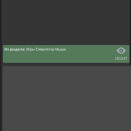
Из раздела:
Игры Симулятор Мыши
181247