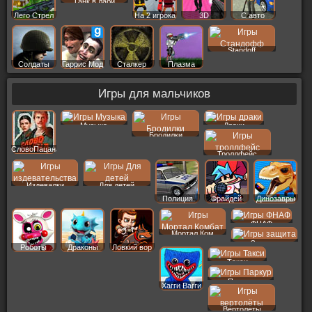
Танк в лаби
Лего Стрел
На 2 игрока
3D
С авто
Standoff
Солдаты
Гаррис Мод
Сталкер
Плазма
Игры для мальчиков
Музыка
Драки
Бродилки
СловоПацана
Троллфейс
Издевалки
Для детей
Полиция
Фрайдей
Динозавры
ФНАФ
Мортал Ком
Защита
Роботы
Драконы
Ловкий вор
Такси
Паркур
Хагги Вагги
Вертолеты