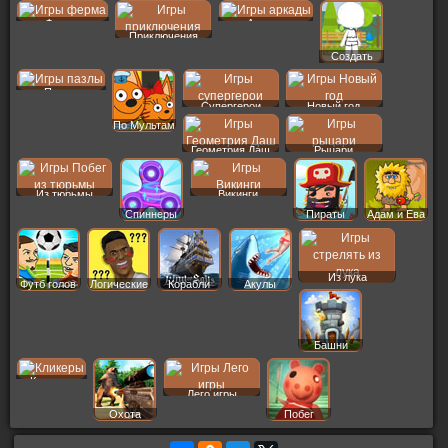
Ферма
Аркады
Приключения
Создать
Пер
Пазлы
Супергерои
Новый год
По Мультам
Геометрия Даш
Рыцари
Из тюрьмы
Викинги
Спиннеры
Пираты
Адам и Ева
Из лука
Футб голов
Логические
Корабли
Акулы
Башни
Кликеры
Лего игры
Охота
Побег