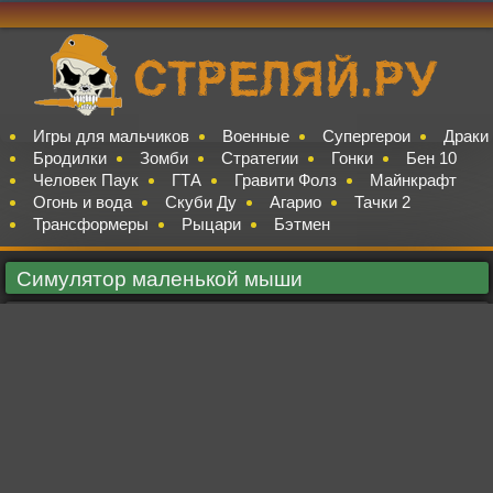
Игры для мальчиков
Военные
Супергерои
Драки
Бродилки
Зомби
Стратегии
Гонки
Бен 10
Человек Паук
ГТА
Гравити Фолз
Майнкрафт
Огонь и вода
Скуби Ду
Агарио
Тачки 2
Трансформеры
Рыцари
Бэтмен
Симулятор маленькой мыши