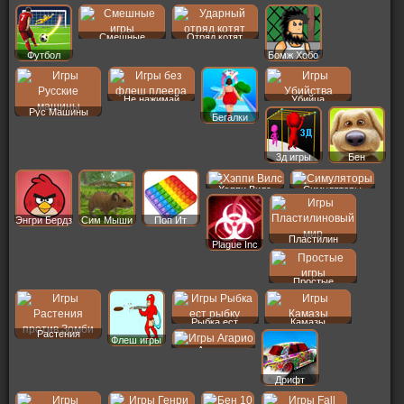
Смешные
Отряд котят
Футбол
Бомж Хобо
Не нажимай
Убийца
Рус Машины
Бегалки
3д игры
Бен
Хэппи Вилс
Симуляторы
Энгри Бердз
Сим Мыши
Поп Ит
Пластилин
Plague Inc
Простые
Рыбка ест
Камазы
Растения
Флеш игры
Агарио
Дрифт