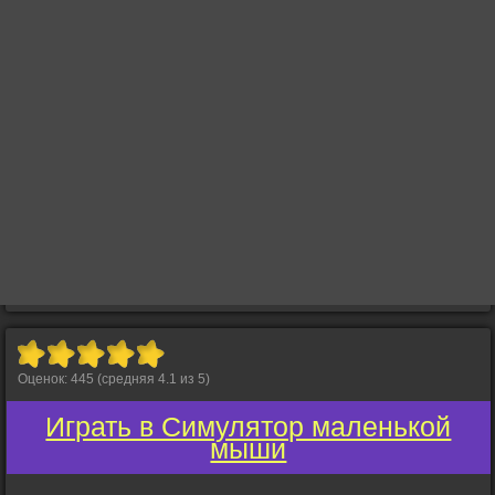
Оценок:
445
(средняя
4.1
из
5
)
Играть в Симулятор маленькой
мыши