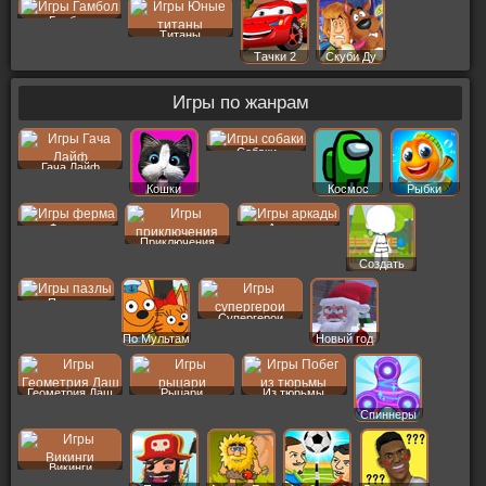
Гамбол
Титаны
Тачки 2
Скуби Ду
Игры по жанрам
Собаки
Гача Лайф
Кошки
Космос
Рыбки
Ферма
Аркады
Приключения
Создать
Пер
Пазлы
Супергерои
По Мультам
Новый год
Геометрия Даш
Рыцари
Из тюрьмы
Спиннеры
Викинги