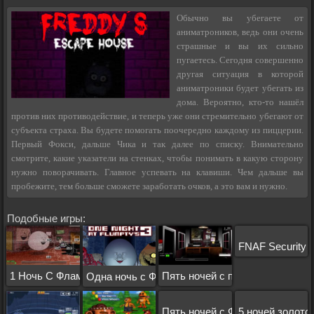
Обычно вы убегаете от
аниматроников, ведь они очень
страшные и вы их сильно
пугаетесь. Сегодня совершенно
другая ситуация в которой
аниматроники будет убегать из
дома. Вероятно, кто-то нашёл
против них противодействие, и теперь уже они стремительно убегают от
субъекта страха. Вы будете помогать поочередно каждому из пиццерии.
Первый Фокси, дальше Чика и так далее по списку. Внимательно
смотрите, какие указатели на стенках, чтобы понимать в какую сторону
нужно поворачивать. Главное успевать на клавиши. Чем дальше вы
пробежите, тем больше сможете заработать очков, а это вам и нужно.
Подобные игры:
FNAF Security 
1 Ночь С Флампи 2
Пять ночей с пони
Одна ночь с Флампи 3
Пять ночей с Фредди 4
5 ночей золото