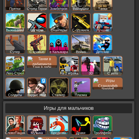
Прятки
Отряд Герои
Зомботрон
Войнушки
Танки
Выживание
Шутеры
Снайперы
С оружием
Лучшие
Супер
С кровью
в Кальмара
Война
Детские
Танк в лаби
Лего Стрел
На 2 игрока
3D
С авто
Standoff
Солдаты
Гаррис Мод
Сталкер
Плазма
Игры для мальчиков
СловоПацана
Музыка
Бродилки
Драки
Троллфейс