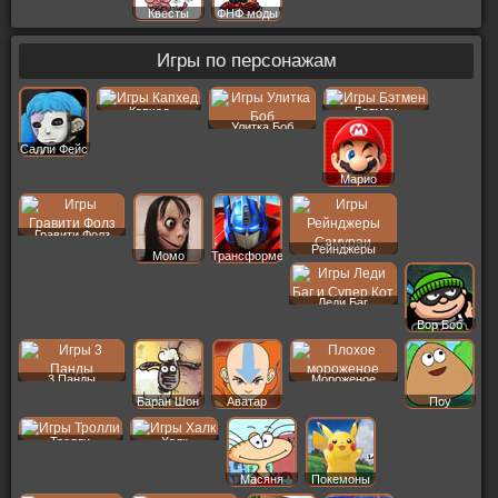
Квесты
ФНФ моды
Игры по персонажам
Капхед
Бэтмен
Улитка Боб
Салли Фейс
Марио
Гравити Фолз
Рейнджеры
Момо
Трансформеры
Леди Баг
Вор Боб
3 Панды
Мороженое
Баран Шон
Аватар
Поу
Тролли
Халк
Масяня
Покемоны