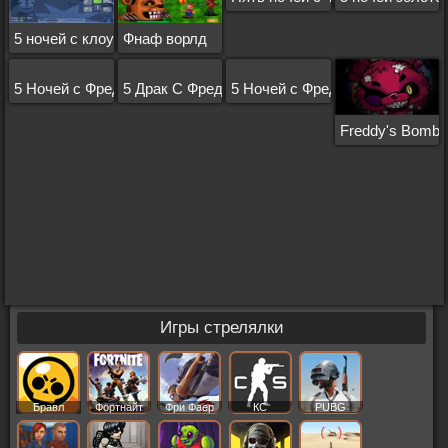
5 ночей с клоуном
Фнаф ворлд
5 Ночей с Фредди 3
5 Драк С Фредди
5 Ночей с Фредди 2
Freddy's Bomb
Игры стрелялки
Бравл
Фортнайт
Фри Фаер
КС
PUBG
Старс