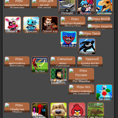
Издевалки
Для детей
Полиция
Фрайдей
Динозавры
ФНАФ
Мортал Ком
Защита
Роботы
Драконы
Ловкий вор
Такси
Хагги Вагги
Паркур
Вертолеты
Смешные
Отряд котят
Футбол
Рус Машины
Бомж Хобо
Не нажимай
Бегалки
Убийца
3д игры
Бен
Энгри Бердз
Сим Мыши