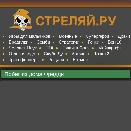
Игры для мальчиков
Военные
Супергерои
Драки
Бродилки
Зомби
Стратегии
Гонки
Бен 10
Человек Паук
ГТА
Гравити Фолз
Майнкрафт
Огонь и вода
Скуби Ду
Агарио
Тачки 2
Трансформеры
Рыцари
Бэтмен
Побег из дома Фредди