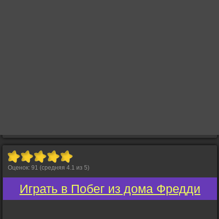
Оценок:
91
(средняя
4.1
из
5
)
Играть в Побег из дома Фредди