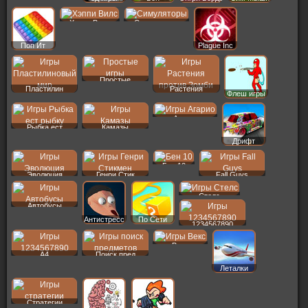
Хэппи Вилс
Симуляторы
Поп Ит
Plague Inc
Простые
Пластилин
Растения
Флеш игры
Агарио
Рыбка ест
Камазы
Дрифт
Бен 10
Эволюция
Генри Стик
Fall Guys
Стелс
Автобусы
Антистресс
По Сети
1234567890
Векс
A4
Поиск пред
Леталки
Стратегии