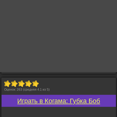
Оценок:
263
(средняя
4.1
из
5
)
Играть в Когама: Губка Боб