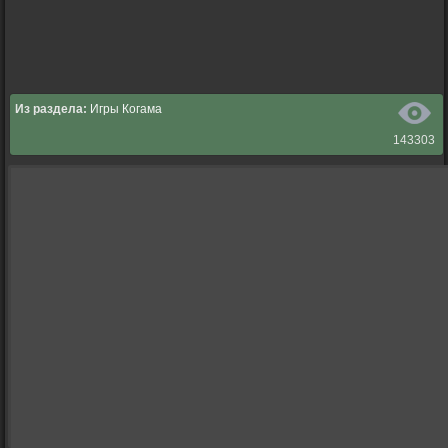
Из раздела:
Игры Когама
143303