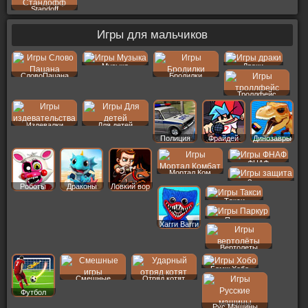
Standoff
Игры для мальчиков
Музыка
Драки
СловоПацана
Бродилки
Троллфейс
Издевалки
Для детей
Полиция
Фрайдей
Динозавры
ФНАФ
Мортал Ком
Защита
Роботы
Драконы
Ловкий вор
Такси
Паркур
Хагги Вагги
Вертолеты
Бомж Хобо
Смешные
Отряд котят
Футбол
Рус Машины