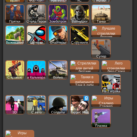
Бравл
Фортнайт
Фри Фаер
КС
PUBG
Старс
Прятки
Отряд Герои
Зомботрон
Войнушки
Танки
Лучшие
Выживание
Шутеры
Снайперы
С оружием
Супер
Детские
Лего Стрел
С кровью
в Кальмара
Война
Танк в лаби
На 2 игрока
Сталкер
3D
С авто
Солдаты
Гаррис Мод
Плазма