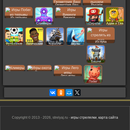
Геометрия Даш
Рыцари
Из тюрьмы
Викинги
Спиннеры
Пираты
Адам и Ева
Из лука
Футб голов
Логические
Корабли
Акулы
Башни
Кликеры
Охота
Лего игры
Побег
Copyright © 2013 - 2026, strelyaj.ru -
игры стрелялки
,
карта сайта