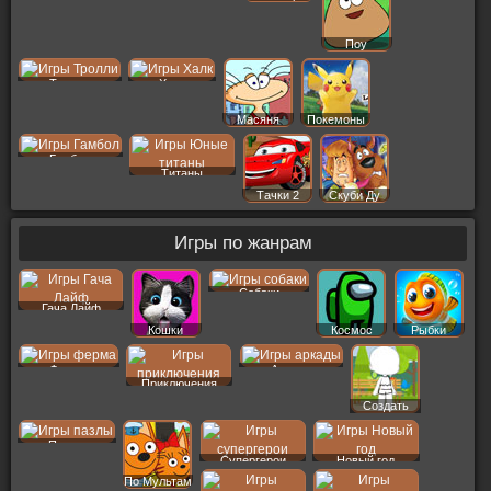
Поу
Тролли
Халк
Масяня
Покемоны
Гамбол
Титаны
Тачки 2
Скуби Ду
Игры по жанрам
Собаки
Гача Лайф
Кошки
Космос
Рыбки
Ферма
Аркады
Приключения
Создать
Пер
Пазлы
Супергерои
Новый год
По Мультам