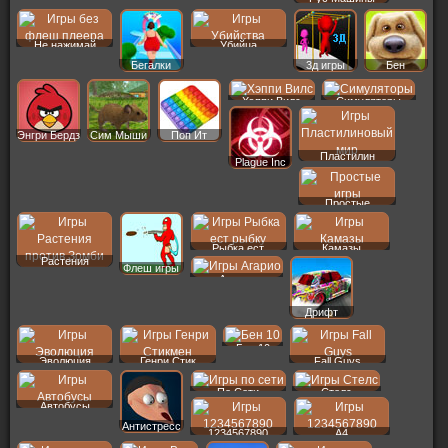
Не нажимай
Убийца
Бегалки
3д игры
Бен
Хэппи Вилс
Симуляторы
Энгри Бердз
Сим Мыши
Поп Ит
Пластилин
Plague Inc
Простые
Рыбка ест
Камазы
Растения
Флеш игры
Агарио
Дрифт
Бен 10
Эволюция
Генри Стик
Fall Guys
По Сети
Стелс
Автобусы
Антистресс
1234567890
A4