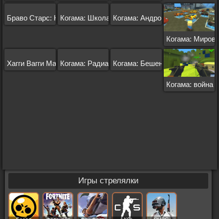
Браво Старс: Когама
Когама: Школа
Когама: Андроид Паркур
Когама: Мировы
Хагги Вагги Майнкрафт
Когама: Радиатор-Спрингс
Когама: Бешеный Паркур
Когама: война
Игры стрелялки