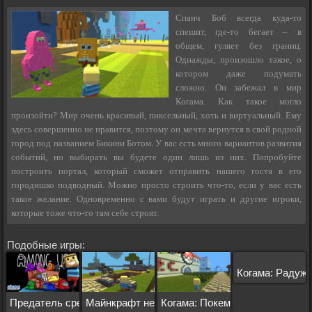
Спанч Боб всегда куда-то
спешит, где-то бегает – в
общем, гуляет без границ.
Однажды, произошло такое, о
котором даже подумать
сложно. Он забежал в мир
Когама. Как такое могло
произойти? Мир очень красивый, пиксельный, хоть и виртуальный. Ему
здесь совершенно не нравится, поэтому он мечта вернутся в свой родной
город под названием Бикини Ботом. У вас есть много вариантов развития
событий, но выбирать вы будете один лишь из них. Попробуйте
построить портал, который сможет отправить нашего гостя в его
городишко подводный. Можно просто строить что-то, если у вас есть
такое желание. Одновременно с вами будут играть и другие игроки,
которые тоже что-то там себе строят.
Подобные игры:
Когама: Радуж
Предатель среди нас
Майнкрафт небесная страна
Когама: Покемоны