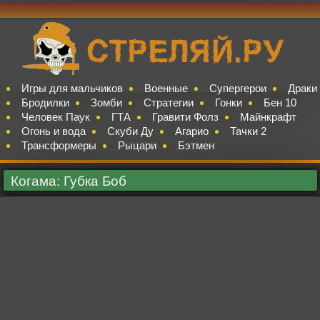
Игры для мальчиков
Военные
Супергерои
Драки
Бродилки
Зомби
Стратегии
Гонки
Бен 10
Человек Паук
ГТА
Гравити Фолз
Майнкрафт
Огонь и вода
Скуби Ду
Агарио
Тачки 2
Трансформеры
Рыцари
Бэтмен
Когама: Губка Боб