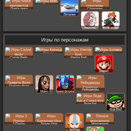
Векс
Поиск пред
Стратегии
Леталки
Квесты
ФНФ моды
Игры по персонажам
Капхед
Бэтмен
Салли Фейс
Улитка Боб
Марио
Гравити Фолз
Рейнджеры
Момо
Трансформеры
Леди Баг
Вор Боб
3 Панды
Баран Шон
Мороженое
Аватар